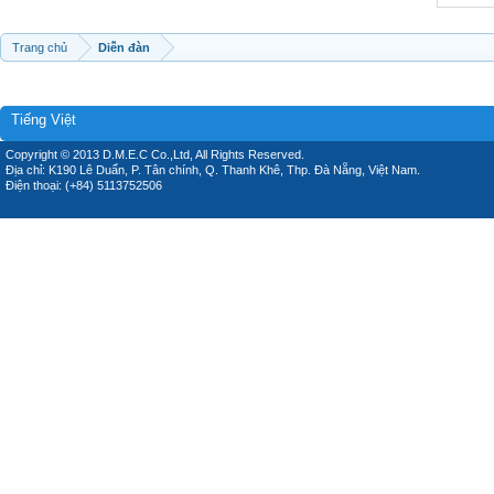
Trang chủ
Diễn đàn
Tiếng Việt
Copyright © 2013 D.M.E.C Co.,Ltd, All Rights Reserved.
Địa chỉ: K190 Lê Duẩn, P. Tân chính, Q. Thanh Khê, Thp. Đà Nẵng, Việt Nam.
Điện thoại: (+84) 5113752506