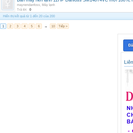
Bán máy nén lạnh 12HP Danfoss SM148T4VC mới 100%, hà
maynendanfoss
,
Máy lạnh
Trả lời:
0
Hiển thị kết quả từ 1 đến 20 của 200
1
2
3
4
5
6
→
10
Tiếp >
Đă
Liê