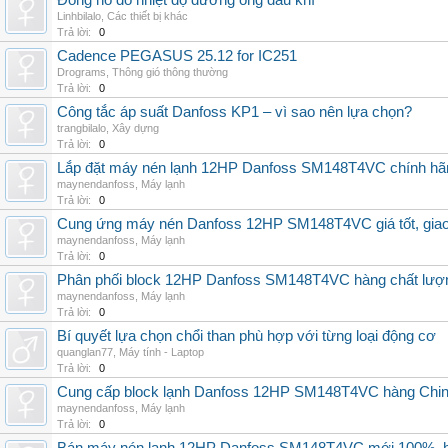
Đồng hồ đo nhiệt độ đường ống dầu khí
Linhbilalo
,
Các thiết bị khác
Trả lời:
0
Cadence PEGASUS 25.12 for IC251
Drograms
,
Thông gió thông thường
Trả lời:
0
Công tắc áp suất Danfoss KP1 – vì sao nên lựa chọn?
trangbilalo
,
Xây dựng
Trả lời:
0
Lắp đặt máy nén lạnh 12HP Danfoss SM148T4VC chính hãng, 
maynendanfoss
,
Máy lạnh
Trả lời:
0
Cung ứng máy nén Danfoss 12HP SM148T4VC giá tốt, giao h
maynendanfoss
,
Máy lạnh
Trả lời:
0
Phân phối block 12HP Danfoss SM148T4VC hàng chất lượng,
maynendanfoss
,
Máy lạnh
Trả lời:
0
Bí quyết lựa chọn chổi than phù hợp với từng loại động cơ
quanglan77
,
Máy tính - Laptop
Trả lời:
0
Cung cấp block lạnh Danfoss 12HP SM148T4VC hàng China, g
maynendanfoss
,
Máy lạnh
Trả lời:
0