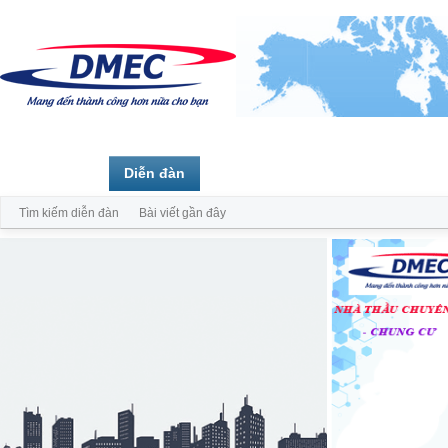
Trang chủ
Diễn đàn
Thành viên
Tìm kiếm diễn đàn
Bài viết gần đây