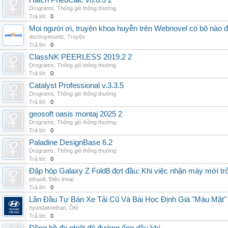
Hatch PneuCalc v8.0.3 2
Drograms
,
Thông gió thông thường
Trả lời:
0
Mọi người ơi, truyện khoa huyễn trên Webnovel có bộ nào
doctruyenonlz
,
Truyện
Trả lời:
0
ClassNK PEERLESS 2019.2 2
Drograms
,
Thông gió thông thường
Trả lời:
0
Catalyst Professional v.3.3.5
Drograms
,
Thông gió thông thường
Trả lời:
0
geosoft oasis montaj 2025 2
Drograms
,
Thông gió thông thường
Trả lời:
0
Paladine DesignBase 6.2
Drograms
,
Thông gió thông thường
Trả lời:
0
Đập hộp Galaxy Z Fold8 đợt đầu: Khi việc nhận máy mới tr
pthao6
,
Điện thoại
Trả lời:
0
Lần Đầu Tự Bán Xe Tải Cũ Và Bài Học Định Giá "Máu Mặt"
hyundaiviethan
,
Ôtô
Trả lời:
0