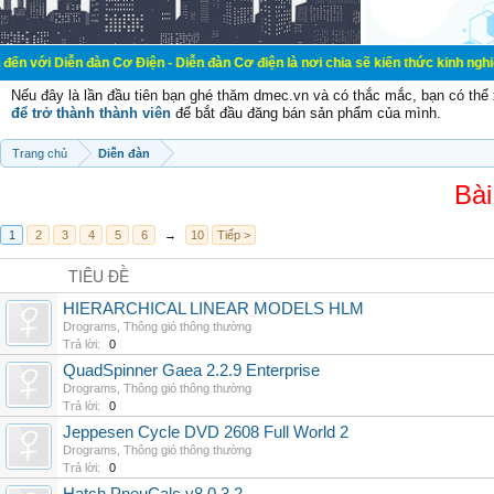
đàn Cơ Điện - Diễn đàn Cơ điện là nơi chia sẽ kiến thức kinh nghiệm trong lãn
Nếu đây là lần đầu tiên bạn ghé thăm dmec.vn và có thắc mắc, bạn có th
để trở thành thành viên
để bắt đầu đăng bán sản phẩm của mình.
Trang chủ
Diễn đàn
Bài
1
2
3
4
5
6
→
10
Tiếp >
TIÊU ĐỀ
HIERARCHICAL LINEAR MODELS HLM
Drograms
,
Thông gió thông thường
Trả lời:
0
QuadSpinner Gaea 2.2.9 Enterprise
Drograms
,
Thông gió thông thường
Trả lời:
0
Jeppesen Cycle DVD 2608 Full World 2
Drograms
,
Thông gió thông thường
Trả lời:
0