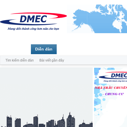
Trang chủ
Diễn đàn
Thành viên
Tìm kiếm diễn đàn
Bài viết gần đây