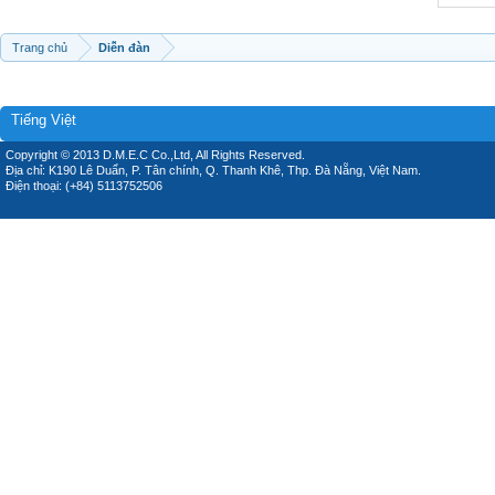
Trang chủ
Diễn đàn
Tiếng Việt
Copyright © 2013 D.M.E.C Co.,Ltd, All Rights Reserved.
Địa chỉ: K190 Lê Duẩn, P. Tân chính, Q. Thanh Khê, Thp. Đà Nẵng, Việt Nam.
Điện thoại: (+84) 5113752506