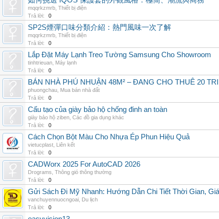
如何挑選 IQOS 保護套的外觀風格：極簡、潮流與商務
mqqrkzmrb
,
Thiết bị điện
Trả lời:
0
SP2S煙彈口味分類介紹：熱門風味一次了解
mqqrkzmrb
,
Thiết bị điện
Trả lời:
0
Lắp Đặt Máy Lạnh Treo Tường Samsung Cho Showroom
tinhtrieuan
,
Máy lạnh
Trả lời:
0
BÁN NHÀ PHÚ NHUẬN 48M² – ĐANG CHO THUÊ 20 TRIỆ
phuongchau
,
Mua bán nhà đất
Trả lời:
0
Cấu tạo của giày bảo hộ chống đinh an toàn
giày bảo hộ ziben
,
Các đồ gia dụng khác
Trả lời:
0
Cách Chọn Bột Màu Cho Nhựa Ép Phun Hiệu Quả
vietucplast
,
Liên kết
Trả lời:
0
CADWorx 2025 For AutoCAD 2026
Drograms
,
Thông gió thông thường
Trả lời:
0
Gửi Sách Đi Mỹ Nhanh: Hướng Dẫn Chi Tiết Thời Gian, G
vanchuyennuocngoai
,
Du lịch
Trả lời:
0