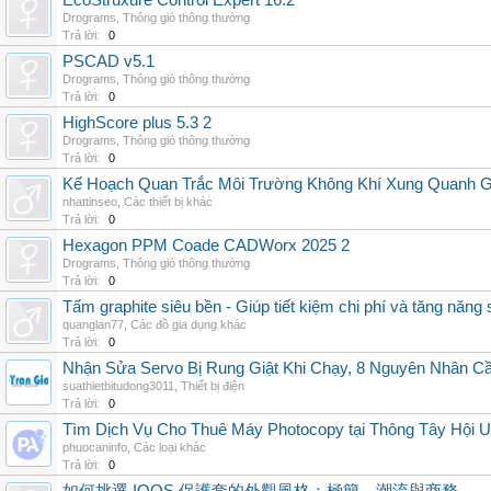
EcoStruxure Control Expert 16.2
Drograms
,
Thông gió thông thường
Trả lời:
0
PSCAD v5.1
Drograms
,
Thông gió thông thường
Trả lời:
0
HighScore plus 5.3 2
Drograms
,
Thông gió thông thường
Trả lời:
0
Kế Hoạch Quan Trắc Môi Trường Không Khí Xung Quanh
nhattinseo
,
Các thiết bị khác
Trả lời:
0
Hexagon PPM Coade CADWorx 2025 2
Drograms
,
Thông gió thông thường
Trả lời:
0
Tấm graphite siêu bền - Giúp tiết kiệm chi phí và tăng năng 
quanglan77
,
Các đồ gia dụng khác
Trả lời:
0
Nhận Sửa Servo Bị Rung Giật Khi Chạy, 8 Nguyên Nhân C
suathietbitudong3011
,
Thiết bị điện
Trả lời:
0
Tìm Dịch Vụ Cho Thuê Máy Photocopy tại Thông Tây Hội U
phuocaninfo
,
Các loại khác
Trả lời:
0