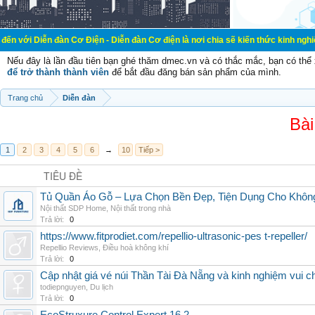
àn Cơ Điện - Diễn đàn Cơ điện là nơi chia sẽ kiến thức kinh nghiệm trong lãnh
Nếu đây là lần đầu tiên bạn ghé thăm dmec.vn và có thắc mắc, bạn có th
để trở thành thành viên
để bắt đầu đăng bán sản phẩm của mình.
Trang chủ
Diễn đàn
Bài
1
2
3
4
5
6
→
10
Tiếp >
TIÊU ĐỀ
Tủ Quần Áo Gỗ – Lựa Chọn Bền Đẹp, Tiện Dụng Cho Khôn
Nội thất SDP Home
,
Nội thất trong nhà
Trả lời:
0
https://www.fitprodiet.com/repellio-ultrasonic-pes t-repeller/
Repellio Reviews
,
Điều hoà không khí
Trả lời:
0
Cập nhật giá vé núi Thần Tài Đà Nẵng và kinh nghiệm vui c
todiepnguyen
,
Du lịch
Trả lời:
0