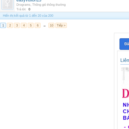
easyvision13
Drograms
,
Thông gió thông thường
Trả lời:
0
Hiển thị kết quả từ 1 đến 20 của 200
1
2
3
4
5
6
→
10
Tiếp >
Đă
Liê