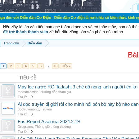
ễn đàn Cơ Điện - Diễn đàn Cơ điện là nơi chia sẽ kiến thức kinh nghiệm trong l
Nếu đây là lần đầu tiên bạn ghé thăm dmec.vn và có thắc mắc, bạn có th
để trở thành thành viên
để bắt đầu đăng bán sản phẩm của mình.
Trang chủ
Diễn đàn
Bài
1
2
3
4
5
6
→
10
Tiếp >
TIÊU ĐỀ
Máy lọc nước RO Tadashi 3 chế dộ nóng lạnh nguội tiện lợi 
tadashi.amida
,
Hướng dẫn tham gia
Trả lời:
0
Ai đọc truyện dị giới rồi cho mình hỏi bốn bộ này bộ nào đá
doctruyenonlz
,
Truyện
Trả lời:
0
FastReport Avalonia 2024.2.19
Drograms
,
Thông gió thông thường
Trả lời:
0