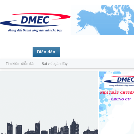
Trang chủ
Diễn đàn
Thành viên
Tìm kiếm diễn đàn
Bài viết gần đây