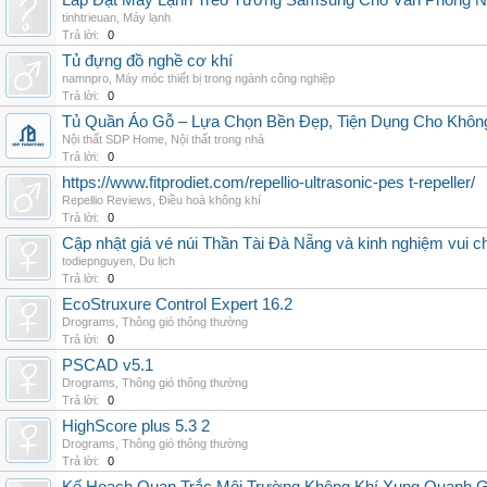
Lắp Đặt Máy Lạnh Treo Tường Samsung Cho Văn Phòng 
tinhtrieuan
,
Máy lạnh
Trả lời:
0
Tủ đựng đồ nghề cơ khí
namnpro
,
Máy móc thiết bị trong ngành công nghiệp
Trả lời:
0
Tủ Quần Áo Gỗ – Lựa Chọn Bền Đẹp, Tiện Dụng Cho Khôn
Nội thất SDP Home
,
Nội thất trong nhà
Trả lời:
0
https://www.fitprodiet.com/repellio-ultrasonic-pes t-repeller/
Repellio Reviews
,
Điều hoà không khí
Trả lời:
0
Cập nhật giá vé núi Thần Tài Đà Nẵng và kinh nghiệm vui c
todiepnguyen
,
Du lịch
Trả lời:
0
EcoStruxure Control Expert 16.2
Drograms
,
Thông gió thông thường
Trả lời:
0
PSCAD v5.1
Drograms
,
Thông gió thông thường
Trả lời:
0
HighScore plus 5.3 2
Drograms
,
Thông gió thông thường
Trả lời:
0