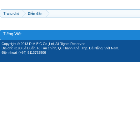
Trang chủ
Diễn đàn
Tiếng Việt
Copyright © 2013 D.M.E.C Co.,Ltd, All Rights Reserved.
Địa chỉ: K190 Lê Duẩn, P. Tân chính, Q. Thanh Khê, Thp. Đà Nẵng, Việt Nam.
Điện thoại: (+84) 5113752506