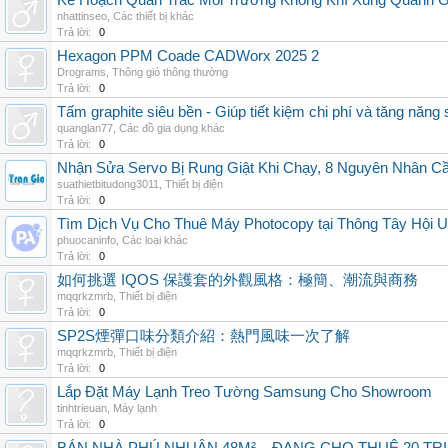
Kế Hoạch Quan Trắc Môi Trường Không Khí Xung Quanh
nhattinseo
,
Các thiết bị khác
Trả lời:
0
Hexagon PPM Coade CADWorx 2025 2
Drograms
,
Thông gió thông thường
Trả lời:
0
Tấm graphite siêu bền - Giúp tiết kiệm chi phí và tăng năng 
quanglan77
,
Các đồ gia dụng khác
Trả lời:
0
Nhận Sửa Servo Bị Rung Giật Khi Chạy, 8 Nguyên Nhân C
suathietbitudong3011
,
Thiết bị điện
Trả lời:
0
Tìm Dịch Vụ Cho Thuê Máy Photocopy tại Thông Tây Hội U
phuocaninfo
,
Các loại khác
Trả lời:
0
如何挑選 IQOS 保護套的外觀風格：極簡、潮流與商務
mqqrkzmrb
,
Thiết bị điện
Trả lời:
0
SP2S煙彈口味分類介紹：熱門風味一次了解
mqqrkzmrb
,
Thiết bị điện
Trả lời:
0
Lắp Đặt Máy Lạnh Treo Tường Samsung Cho Showroom
tinhtrieuan
,
Máy lạnh
Trả lời:
0