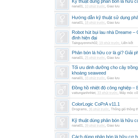
Kỹ thuật dùng phân bón lá hữu c
nana01
,
10 phút trước
,
Giao lưu
Hướng dẫn kỹ thuật sử dụng phâ
nana01
,
18 phút trước
,
Giao lưu
Robot hút bụi lau nhà Dreame – G
đình hiện đại
Tainguyenmxh02
,
19 phút trước
,
Liên kết
Phân bón lá hữu cơ là gì? Giải 
nana01
,
25 phút trước
,
Giao lưu
Tối ưu dinh dưỡng cho cây trồng
khoáng seaweed
nana01
,
33 phút trước
,
Giao lưu
Đồng hồ nhiệt độ công nghiệp – Bộ
vattunganhnhiet
,
33 phút trước
,
Máy móc cô
ColorLogic CoPrA v11.1
Drograms
,
36 phút trước
,
Thông gió thông 
Kỹ thuật dùng phân bón lá hữu c
nana01
,
39 phút trước
,
Giao lưu
Cách dùng phân bón lá hữu cơ h