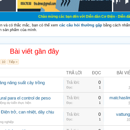
Chào mừng các bạn đến với Diễn đàn Cơ Điện - Diễn đàn Cơ điện là n
vn và có thắc mắc, bạn có thể xem
các câu hỏi thường gặp
bằng cách nhấn 
n sản phẩm của mình.
Bài viết gần đây
10
Tiếp >
TRẢ LỜI
ĐỌC
BÀI VI
Trả lời:
0
ăng năng suất cây trồng
Đọc:
1
3
Trả lời:
0
matchasli
al para el control de peso
ộng dự kiến thực hiện
Đọc:
1
5
Điện trở, can nhiệt, dây chịu
Trả lời:
0
vattun
Đọc:
1
10
ng nghiệp