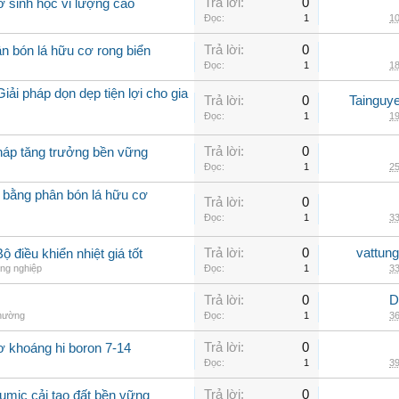
Trả lời:
0
ơ sinh học vi lượng cao
Đọc:
1
10
Trả lời:
0
n bón lá hữu cơ rong biển
Đọc:
1
18
iải pháp dọn dẹp tiện lợi cho gia
Trả lời:
0
Tainguy
Đọc:
1
19
Trả lời:
0
pháp tăng trưởng bền vững
Đọc:
1
25
 bằng phân bón lá hữu cơ
Trả lời:
0
Đọc:
1
33
Trả lời:
0
vattun
 điều khiển nhiệt giá tốt
ng nghiệp
Đọc:
1
33
Trả lời:
0
D
thường
Đọc:
1
36
Trả lời:
0
ơ khoáng hi boron 7-14
Đọc:
1
39
Trả lời:
0
umic cải tạo đất bền vững