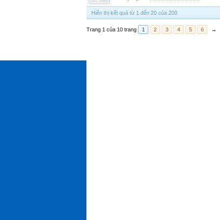
Hiển thị kết quả từ 1 đến 20 của 200
Trang 1 của 10 trang
1
2
3
4
5
6
→