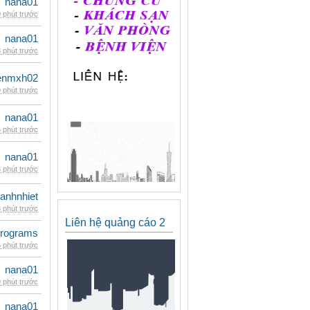
nana01
 phút trước
nana01
 phút trước
enmxh02
 phút trước
nana01
 phút trước
nana01
 phút trước
ganhnhiet
 phút trước
Liên hệ quảng cáo 2
rograms
 phút trước
nana01
 phút trước
nana01