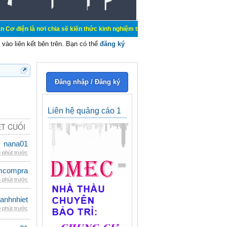
ơi chia sẽ kiến thức kinh nghiệm trong lãnh vực cơ điện, mua bán, ký gửi, cho 
vào liên kết bên trên. Bạn có thể
đăng ký
Đăng nhập / Đăng ký
Liên hệ quảng cáo 1
ẾT CUỐI
nana01
 phút trước
mcompra
 phút trước
ganhnhiet
 phút trước