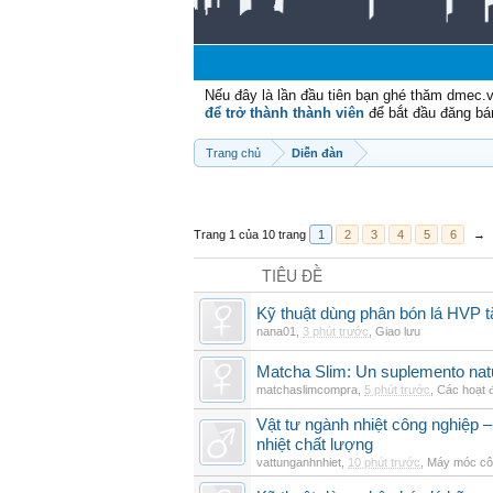
Nếu đây là lần đầu tiên bạn ghé thăm dmec.
để trở thành thành viên
để bắt đầu đăng bá
Trang chủ
Diễn đàn
Trang 1 của 10 trang
1
2
3
4
5
6
→
TIÊU ĐỀ
Kỹ thuật dùng phân bón lá HVP t
nana01
,
3 phút trước
,
Giao lưu
Matcha Slim: Un suplemento natur
matchaslimcompra
,
5 phút trước
,
Các hoạt đ
Vật tư ngành nhiệt công nghiệp – 
nhiệt chất lượng
vattunganhnhiet
,
10 phút trước
,
Máy móc cô