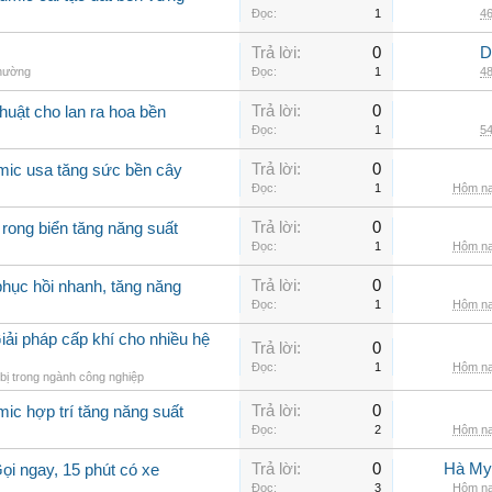
Đọc:
1
46
Trả lời:
0
D
thường
Đọc:
1
48
Trả lời:
0
huật cho lan ra hoa bền
Đọc:
1
54
Trả lời:
0
mic usa tăng sức bền cây
Đọc:
1
Hôm na
Trả lời:
0
 rong biển tăng năng suất
Đọc:
1
Hôm na
Trả lời:
0
hục hồi nhanh, tăng năng
Đọc:
1
Hôm na
iải pháp cấp khí cho nhiều hệ
Trả lời:
0
Đọc:
1
Hôm na
bị trong ngành công nghiệp
Trả lời:
0
ic hợp trí tăng năng suất
Đọc:
2
Hôm na
Trả lời:
0
Hà My
ọi ngay, 15 phút có xe
Đọc:
3
Hôm na