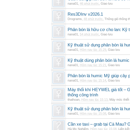
nana01
,
46 phút trước
,
Giao lưu
Res3DInv v2026.1
Drograms
,
48 phút trước
,
Thông gió thông 
Phân bón lá hữu cơ cho lan: Kỹ t
nana01
,
54 phút trước
,
Giao lưu
Kỹ thuật sử dụng phân bón lá hu
nana01
,
Hôm nay lúc 15:29
,
Giao lưu
Kỹ thuật dùng phân bón lá humic
nana01
,
Hôm nay lúc 15:21
,
Giao lưu
Phân bón lá humic Mỹ giúp cây p
nana01
,
Hôm nay lúc 15:14
,
Giao lưu
Máy thổi khí HEYWEL giá tốt – G
thống công trình
thaihoan
,
Hôm nay lúc 15:13
,
Máy móc thiết 
Kỹ thuật sử dụng phân bón lá hum
nana01
,
Hôm nay lúc 15:08
,
Giao lưu
Cần xe taxi – grab tại Cà Mau? G
Hà My Nghiêm
,
Hôm nay lúc 15:08
,
Liên kết