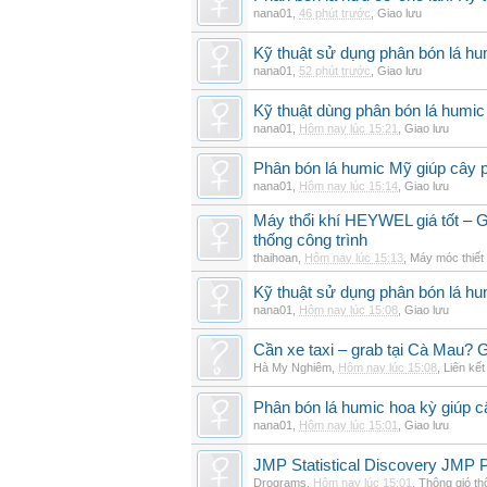
nana01
,
46 phút trước
,
Giao lưu
Kỹ thuật sử dụng phân bón lá hu
nana01
,
52 phút trước
,
Giao lưu
Kỹ thuật dùng phân bón lá humic
nana01
,
Hôm nay lúc 15:21
,
Giao lưu
Phân bón lá humic Mỹ giúp cây p
nana01
,
Hôm nay lúc 15:14
,
Giao lưu
Máy thổi khí HEYWEL giá tốt – G
thống công trình
thaihoan
,
Hôm nay lúc 15:13
,
Máy móc thiết 
Kỹ thuật sử dụng phân bón lá hum
nana01
,
Hôm nay lúc 15:08
,
Giao lưu
Cần xe taxi – grab tại Cà Mau? G
Hà My Nghiêm
,
Hôm nay lúc 15:08
,
Liên kết
Phân bón lá humic hoa kỳ giúp c
nana01
,
Hôm nay lúc 15:01
,
Giao lưu
JMP Statistical Discovery JMP P
Drograms
,
Hôm nay lúc 15:01
,
Thông gió t