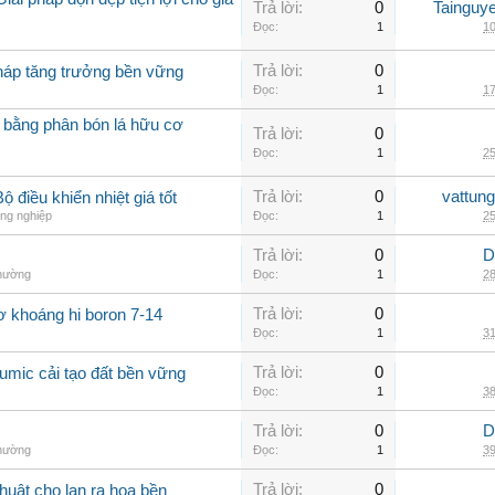
Trả lời:
0
Tainguy
Đọc:
1
10
Trả lời:
0
pháp tăng trưởng bền vững
Đọc:
1
17
 bằng phân bón lá hữu cơ
Trả lời:
0
Đọc:
1
25
Trả lời:
0
vattun
 điều khiển nhiệt giá tốt
ng nghiệp
Đọc:
1
25
Trả lời:
0
D
thường
Đọc:
1
28
Trả lời:
0
ơ khoáng hi boron 7-14
Đọc:
1
31
Trả lời:
0
umic cải tạo đất bền vững
Đọc:
1
38
Trả lời:
0
D
thường
Đọc:
1
39
Trả lời:
0
huật cho lan ra hoa bền