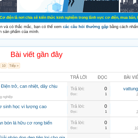
chia sẽ kiến thức kinh nghiệm trong lãnh vực cơ điện, mua bán, ký gửi, cho th
vn và có thắc mắc, bạn có thể xem
các câu hỏi thường gặp
bằng cách nhấn 
n sản phẩm của mình.
Bài viết gần đây
10
Tiếp >
TRẢ LỜI
ĐỌC
BÀI VI
Điện trở, can nhiệt, dây chịu
Trả lời:
0
vattun
Đọc:
1
2
g nghiệp
Trả lời:
0
ơ sinh học vi lượng cao
Đọc:
1
2
Trả lời:
0
n bón lá hữu cơ rong biển
Đọc:
1
10
iải pháp dọn dẹp tiện lợi cho gia