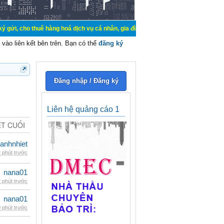
uê hàng hoá dịch vụ cá nhân, gia đình. Mua bán, ký gửi, cho thuê thiết bị hệ t
vào liên kết bên trên. Bạn có thể
đăng ký
Đăng nhập / Đăng ký
Liên hệ quảng cáo 1
ẾT CUỐI
ganhnhiet
 phút trước
nana01
 phút trước
nana01
 phút trước