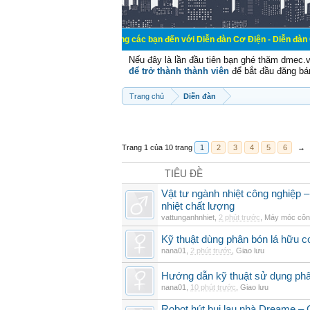
Chào mừng các bạn đến với Diễn đàn Cơ Điện - Diễn đàn Cơ điện là nơi 
Nếu đây là lần đầu tiên bạn ghé thăm dmec.
để trở thành thành viên
để bắt đầu đăng bá
Trang chủ
Diễn đàn
Trang 1 của 10 trang
1
2
3
4
5
6
→
TIÊU ĐỀ
Vật tư ngành nhiệt công nghiệp – 
nhiệt chất lượng
vattunganhnhiet
,
2 phút trước
,
Máy móc côn
Kỹ thuật dùng phân bón lá hữu c
nana01
,
2 phút trước
,
Giao lưu
Hướng dẫn kỹ thuật sử dụng phâ
nana01
,
10 phút trước
,
Giao lưu
Robot hút bụi lau nhà Dreame – G