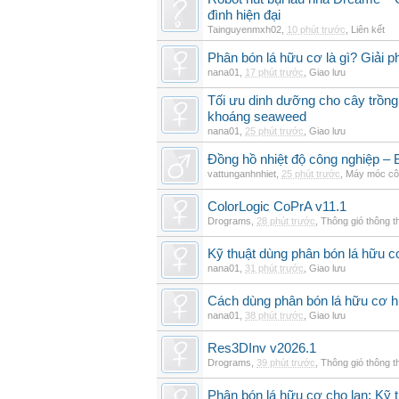
đình hiện đại
Tainguyenmxh02
,
10 phút trước
,
Liên kết
Phân bón lá hữu cơ là gì? Giải 
nana01
,
17 phút trước
,
Giao lưu
Tối ưu dinh dưỡng cho cây trồng
khoáng seaweed
nana01
,
25 phút trước
,
Giao lưu
Đồng hồ nhiệt độ công nghiệp – Bộ
vattunganhnhiet
,
25 phút trước
,
Máy móc cô
ColorLogic CoPrA v11.1
Drograms
,
28 phút trước
,
Thông gió thông 
Kỹ thuật dùng phân bón lá hữu c
nana01
,
31 phút trước
,
Giao lưu
Cách dùng phân bón lá hữu cơ h
nana01
,
38 phút trước
,
Giao lưu
Res3DInv v2026.1
Drograms
,
39 phút trước
,
Thông gió thông 
Phân bón lá hữu cơ cho lan: Kỹ t