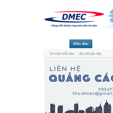
Trang chủ
Diễn đàn
Thành vi
Tìm kiếm diễn đàn
Bài viết gần đây