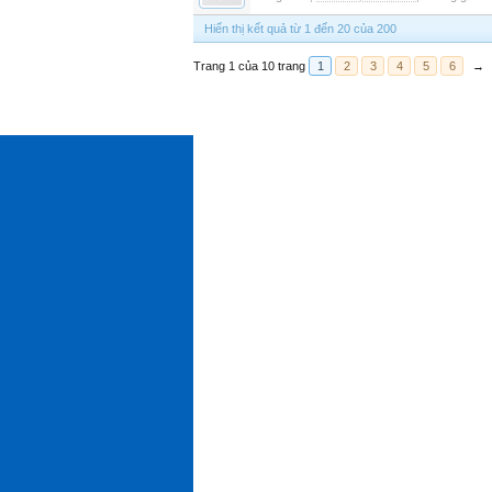
Hiển thị kết quả từ 1 đến 20 của 200
Trang 1 của 10 trang
1
2
3
4
5
6
→