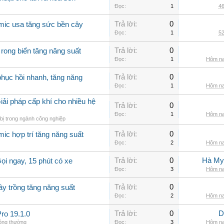
Đọc:
1
46
Trả lời:
0
mic usa tăng sức bền cây
Đọc:
1
52
Trả lời:
0
 rong biển tăng năng suất
Đọc:
1
Hôm na
Trả lời:
0
hục hồi nhanh, tăng năng
Đọc:
1
Hôm na
iải pháp cấp khí cho nhiều hệ
Trả lời:
0
Đọc:
1
Hôm na
bị trong ngành công nghiệp
Trả lời:
0
ic hợp trí tăng năng suất
Đọc:
2
Hôm na
Trả lời:
0
Hà My
ọi ngay, 15 phút có xe
Đọc:
3
Hôm na
Trả lời:
0
ây trồng tăng năng suất
Đọc:
2
Hôm na
Trả lời:
0
D
ro 19.1.0
hông thường
Đọc:
3
Hôm na