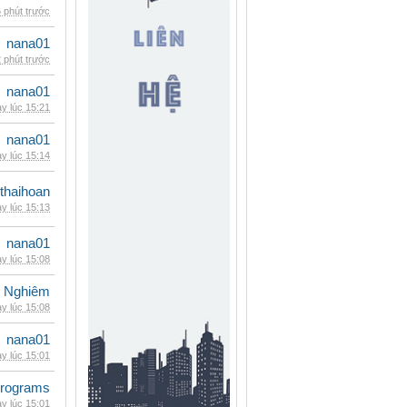
 phút trước
nana01
 phút trước
nana01
y lúc 15:21
nana01
y lúc 15:14
thaihoan
y lúc 15:13
nana01
y lúc 15:08
 Nghiêm
y lúc 15:08
nana01
y lúc 15:01
rograms
y lúc 15:01