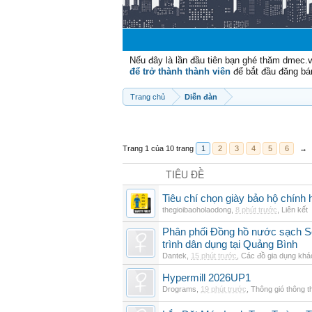
Nếu đây là lần đầu tiên bạn ghé thăm dmec.
để trở thành thành viên
để bắt đầu đăng bá
Trang chủ
Diễn đàn
Trang 1 của 10 trang
1
2
3
4
5
6
→
TIÊU ĐỀ
Tiêu chí chọn giày bảo hộ chính h
thegioibaoholaodong
,
8 phút trước
,
Liên kết
Phân phối Đồng hồ nước sạch Se
trình dân dụng tại Quảng Bình
Dantek
,
15 phút trước
,
Các đồ gia dụng khá
Hypermill 2026UP1
Drograms
,
19 phút trước
,
Thông gió thông 