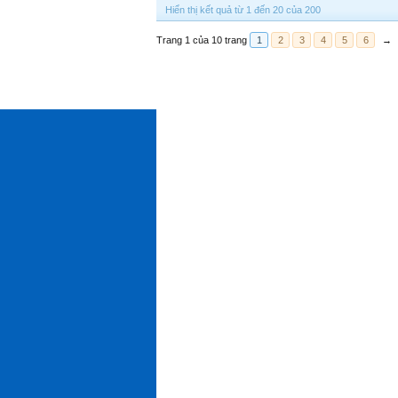
Hiển thị kết quả từ 1 đến 20 của 200
Trang 1 của 10 trang
1
2
3
4
5
6
→