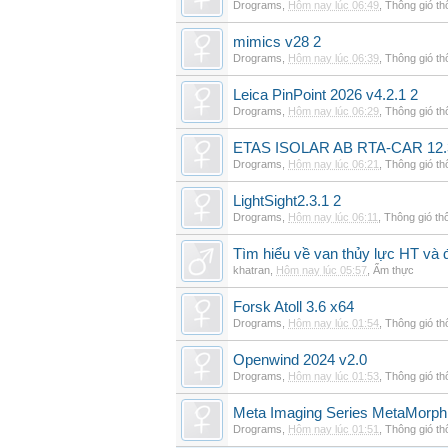
Drograms
,
Hôm nay lúc 06:49
,
Thông gió t
mimics v28 2
Drograms
,
Hôm nay lúc 06:39
,
Thông gió t
Leica PinPoint 2026 v4.2.1 2
Drograms
,
Hôm nay lúc 06:29
,
Thông gió t
ETAS ISOLAR AB RTA-CAR 12.
Drograms
,
Hôm nay lúc 06:21
,
Thông gió t
LightSight2.3.1 2
Drograms
,
Hôm nay lúc 06:11
,
Thông gió th
Tìm hiểu về van thủy lực HT và 
khatran
,
Hôm nay lúc 05:57
,
Ẩm thực
Forsk Atoll 3.6 x64
Drograms
,
Hôm nay lúc 01:54
,
Thông gió t
Openwind 2024 v2.0
Drograms
,
Hôm nay lúc 01:53
,
Thông gió t
Meta Imaging Series MetaMorph
Drograms
,
Hôm nay lúc 01:51
,
Thông gió t