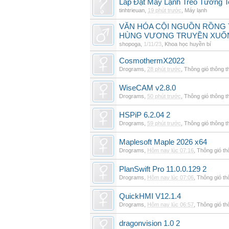
Lắp Đặt Máy Lạnh Treo Tường T
tinhtrieuan
,
19 phút trước
,
Máy lạnh
VĂN HÓA CỘI NGUỒN RỒNG T
HÙNG VƯƠNG TRUYỀN XUỐ
shopoga
,
1/11/23
,
Khoa học huyền bí
CosmothermX2022
Drograms
,
28 phút trước
,
Thông gió thông 
WiseCAM v2.8.0
Drograms
,
50 phút trước
,
Thông gió thông 
HSPiP 6.2.04 2
Drograms
,
59 phút trước
,
Thông gió thông 
Maplesoft Maple 2026 x64
Drograms
,
Hôm nay lúc 07:16
,
Thông gió t
PlanSwift Pro 11.0.0.129 2
Drograms
,
Hôm nay lúc 07:06
,
Thông gió t
QuickHMI V12.1.4
Drograms
,
Hôm nay lúc 06:57
,
Thông gió t
dragonvision 1.0 2