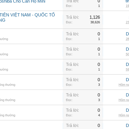
Trả lời:
0
t
oshiba Cho Căn Hộ Mini
Đọc:
1
19
IÊN VIỆT NAM - QUỐC TỔ
Trả lời:
1,126
NG
Đọc:
38,626
23
Trả lời:
0
D
thường
Đọc:
1
28
Trả lời:
0
D
thường
Đọc:
1
50
Trả lời:
0
D
thường
Đọc:
1
59
Trả lời:
0
D
hông thường
Đọc:
3
Hôm na
Trả lời:
0
D
hông thường
Đọc:
3
Hôm na
Trả lời:
0
D
hông thường
Đọc:
4
Hôm na
Trả lời:
0
D