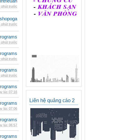
inhtrieuan
 phút trước
shopoga
 phút trước
rograms
 phút trước
rograms
 phút trước
rograms
 phút trước
rograms
y lúc 07:16
Liên hệ quảng cáo 2
rograms
y lúc 07:06
rograms
y lúc 06:57
rograms