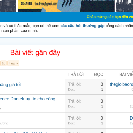
Chào mừng các bạn đến với Diễn đàn Cơ Đ
vn và có thắc mắc, bạn có thể xem
các câu hỏi thường gặp
bằng cách nhấn 
n sản phẩm của mình.
Bài viết gần đây
10
Tiếp >
TRẢ LỜI
ĐỌC
BÀI VI
Trả lời:
0
thegioibaoh
ãng giá tốt
Đọc:
1
8
nce Dantek uy tín cho công
Trả lời:
0
Đọc:
1
15
c
Trả lời:
0
D
thường
Đọc:
1
19