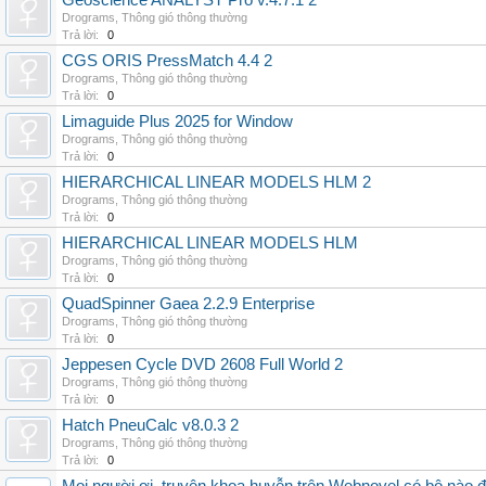
Geoscience ANALYST Pro v.4.7.1 2
Drograms
,
Thông gió thông thường
Trả lời:
0
CGS ORIS PressMatch 4.4 2
Drograms
,
Thông gió thông thường
Trả lời:
0
Limaguide Plus 2025 for Window
Drograms
,
Thông gió thông thường
Trả lời:
0
HIERARCHICAL LINEAR MODELS HLM 2
Drograms
,
Thông gió thông thường
Trả lời:
0
HIERARCHICAL LINEAR MODELS HLM
Drograms
,
Thông gió thông thường
Trả lời:
0
QuadSpinner Gaea 2.2.9 Enterprise
Drograms
,
Thông gió thông thường
Trả lời:
0
Jeppesen Cycle DVD 2608 Full World 2
Drograms
,
Thông gió thông thường
Trả lời:
0
Hatch PneuCalc v8.0.3 2
Drograms
,
Thông gió thông thường
Trả lời:
0