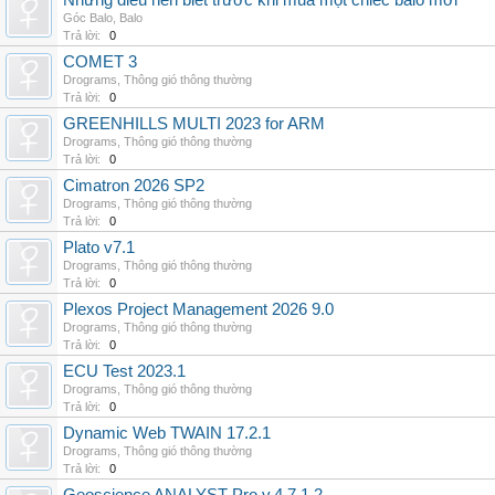
Những điều nên biết trước khi mua một chiếc balo mới
Góc Balo
,
Balo
Trả lời:
0
COMET 3
Drograms
,
Thông gió thông thường
Trả lời:
0
GREENHILLS MULTI 2023 for ARM
Drograms
,
Thông gió thông thường
Trả lời:
0
Cimatron 2026 SP2
Drograms
,
Thông gió thông thường
Trả lời:
0
Plato v7.1
Drograms
,
Thông gió thông thường
Trả lời:
0
Plexos Project Management 2026 9.0
Drograms
,
Thông gió thông thường
Trả lời:
0
ECU Test 2023.1
Drograms
,
Thông gió thông thường
Trả lời:
0
Dynamic Web TWAIN 17.2.1
Drograms
,
Thông gió thông thường
Trả lời:
0