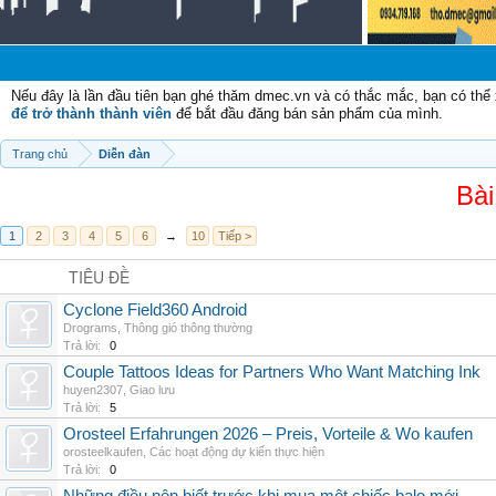
Chào
Nếu đây là lần đầu tiên bạn ghé thăm dmec.vn và có thắc mắc, bạn có th
để trở thành thành viên
để bắt đầu đăng bán sản phẩm của mình.
Trang chủ
Diễn đàn
Bài
1
2
3
4
5
6
→
10
Tiếp >
TIÊU ĐỀ
Cyclone Field360 Android
Drograms
,
Thông gió thông thường
Trả lời:
0
Couple Tattoos Ideas for Partners Who Want Matching Ink
huyen2307
,
Giao lưu
Trả lời:
5
Orosteel Erfahrungen 2026 – Preis, Vorteile & Wo kaufen
orosteelkaufen
,
Các hoạt động dự kiến thực hiện
Trả lời:
0