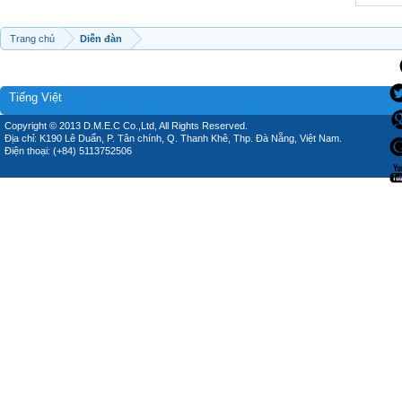
Trang chủ
Diễn đàn
Tiếng Việt
Copyright © 2013 D.M.E.C Co.,Ltd, All Rights Reserved.
Địa chỉ: K190 Lê Duẩn, P. Tân chính, Q. Thanh Khê, Thp. Đà Nẵng, Việt Nam.
Điện thoại: (+84) 5113752506