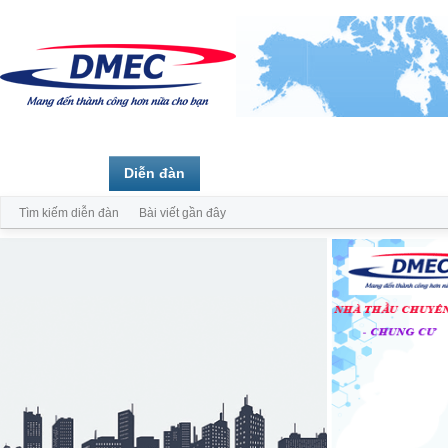
Trang chủ
Diễn đàn
Thành viên
Tìm kiếm diễn đàn
Bài viết gần đây