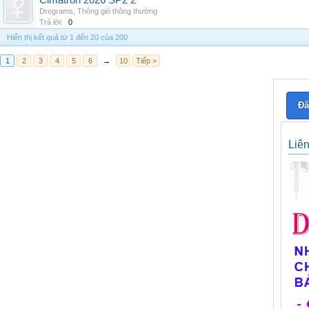
Cimatron 2026 SP2 2
Drograms
,
Thông gió thông thường
Trả lời:
0
Hiển thị kết quả từ 1 đến 20 của 200
1
2
3
4
5
6
→
10
Tiếp >
Đă
Liê