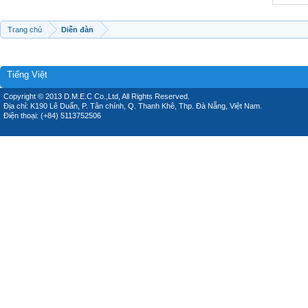
Trang chủ
Diễn đàn
Tiếng Việt
Copyright © 2013 D.M.E.C Co.,Ltd, All Rights Reserved.
Địa chỉ: K190 Lê Duẩn, P. Tân chính, Q. Thanh Khê, Thp. Đà Nẵng, Việt Nam.
Điện thoại: (+84) 5113752506