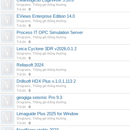
Clearedge3d EdgeWise 5.10.0
Drograms
,
Thông gió thông thường
Trả lời:
0
EViews Enterprise Edition 14.0
Drograms
,
Thông gió thông thường
Trả lời:
0
Process IT OPC Simulation Server
Drograms
,
Thông gió thông thường
Trả lời:
0
Leica Cyclone 3DR v2026.0.1 2
Drograms
,
Thông gió thông thường
Trả lời:
0
Reliasoft 2024
Drograms
,
Thông gió thông thường
Trả lời:
0
Drillsoft HDX Plus v.1.0.1.113 2
Drograms
,
Thông gió thông thường
Trả lời:
0
geogiga seismic Pro 9.3
Drograms
,
Thông gió thông thường
Trả lời:
0
Limaguide Plus 2025 for Window
Drograms
,
Thông gió thông thường
Trả lời:
0