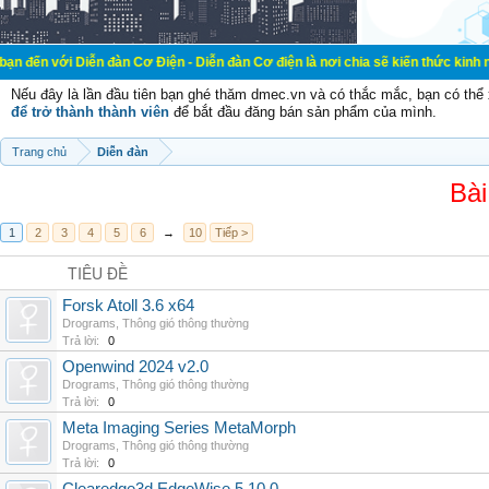
 Diễn đàn Cơ Điện - Diễn đàn Cơ điện là nơi chia sẽ kiến thức kinh nghiệm tron
Nếu đây là lần đầu tiên bạn ghé thăm dmec.vn và có thắc mắc, bạn có th
để trở thành thành viên
để bắt đầu đăng bán sản phẩm của mình.
Trang chủ
Diễn đàn
Bài
1
2
3
4
5
6
→
10
Tiếp >
TIÊU ĐỀ
Forsk Atoll 3.6 x64
Drograms
,
Thông gió thông thường
Trả lời:
0
Openwind 2024 v2.0
Drograms
,
Thông gió thông thường
Trả lời:
0
Meta Imaging Series MetaMorph
Drograms
,
Thông gió thông thường
Trả lời:
0