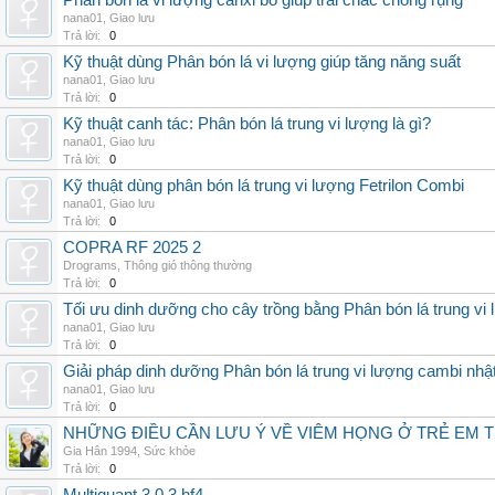
Phân bón lá vi lượng canxi bo giúp trái chắc chống rụng
nana01
,
Giao lưu
Trả lời:
0
Kỹ thuật dùng Phân bón lá vi lượng giúp tăng năng suất
nana01
,
Giao lưu
Trả lời:
0
Kỹ thuật canh tác: Phân bón lá trung vi lượng là gì?
nana01
,
Giao lưu
Trả lời:
0
Kỹ thuật dùng phân bón lá trung vi lượng Fetrilon Combi
nana01
,
Giao lưu
Trả lời:
0
COPRA RF 2025 2
Drograms
,
Thông gió thông thường
Trả lời:
0
Tối ưu dinh dưỡng cho cây trồng bằng Phân bón lá trung vi
nana01
,
Giao lưu
Trả lời:
0
Giải pháp dinh dưỡng Phân bón lá trung vi lượng cambi nhậ
nana01
,
Giao lưu
Trả lời:
0
NHỮNG ĐIỀU CẦN LƯU Ý VỀ VIÊM HỌNG Ở TRẺ EM 
Gia Hân 1994
,
Sức khỏe
Trả lời:
0