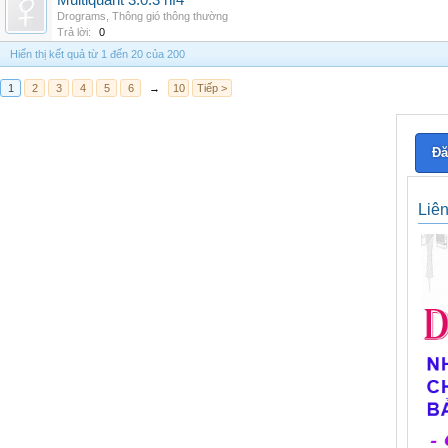
Multiquant 3.0.3 hf4
Drograms
,
Thông gió thông thường
Trả lời:
0
Hiển thị kết quả từ 1 đến 20 của 200
1
2
3
4
5
6
→
10
Tiếp >
Đă
Liê