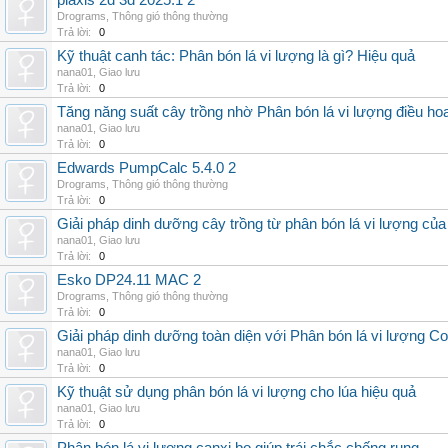
plaxis 2d 3d 2025.1 2
Drograms
,
Thông gió thông thường
Trả lời:
0
Kỹ thuật canh tác: Phân bón lá vi lượng là gì? Hiệu quả
nana01
,
Giao lưu
Trả lời:
0
Tăng năng suất cây trồng nhờ Phân bón lá vi lượng điều ho
nana01
,
Giao lưu
Trả lời:
0
Edwards PumpCalc 5.4.0 2
Drograms
,
Thông gió thông thường
Trả lời:
0
Giải pháp dinh dưỡng cây trồng từ phân bón lá vi lượng củ
nana01
,
Giao lưu
Trả lời:
0
Esko DP24.11 MAC 2
Drograms
,
Thông gió thông thường
Trả lời:
0
Giải pháp dinh dưỡng toàn diện với Phân bón lá vi lượng C
nana01
,
Giao lưu
Trả lời:
0
Kỹ thuật sử dụng phân bón lá vi lượng cho lúa hiệu quả
nana01
,
Giao lưu
Trả lời:
0