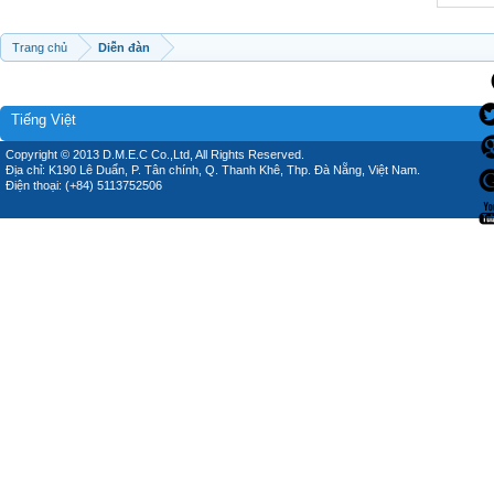
Trang chủ
Diễn đàn
Tiếng Việt
Copyright © 2013 D.M.E.C Co.,Ltd, All Rights Reserved.
Địa chỉ: K190 Lê Duẩn, P. Tân chính, Q. Thanh Khê, Thp. Đà Nẵng, Việt Nam.
Điện thoại: (+84) 5113752506