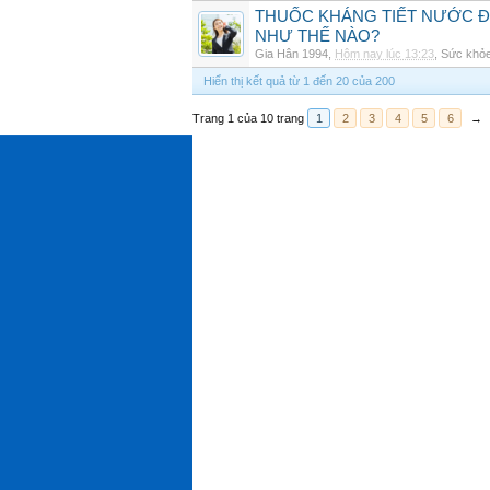
THUỐC KHÁNG TIẾT NƯỚC ĐIỆ
NHƯ THẾ NÀO?
Gia Hân 1994
,
Hôm nay lúc 13:23
,
Sức khỏ
Hiển thị kết quả từ 1 đến 20 của 200
Trang 1 của 10 trang
1
2
3
4
5
6
→