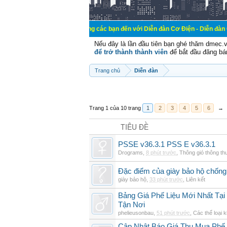
Chào mừng các bạn đến với Diễn đàn Cơ Điện - Diễn đàn Cơ điện là n
Nếu đây là lần đầu tiên bạn ghé thăm dmec.
để trở thành thành viên
để bắt đầu đăng bá
Trang chủ
Diễn đàn
Trang 1 của 10 trang
1
2
3
4
5
6
→
TIÊU ĐỀ
PSSE v36.3.1 PSS E v36.3.1
Drograms
,
8 phút trước
,
Thông gió thông t
Đặc điểm của giày bảo hộ chốn
giày bảo hộ
,
33 phút trước
,
Liên kết
Bảng Giá Phế Liệu Mới Nhất Tạ
Tận Nơi
phelieusonbau
,
51 phút trước
,
Các thể loại 
Cập Nhật Báo Giá Thu Mua Phế L