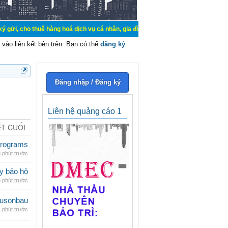
 thuê hàng hoá dịch vụ cá nhân, gia đình. Mua bán, ký gửi, cho thuê thiết bị 
vào liên kết bên trên. Bạn có thể
đăng ký
Đăng nhập / Đăng ký
Liên hệ quảng cáo 1
ẾT CUỐI
rograms
 phút trước
ày bảo hộ
 phút trước
eusonbau
 phút trước