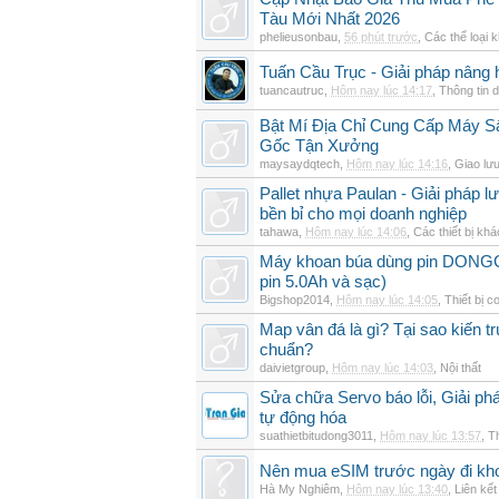
Tàu Mới Nhất 2026
phelieusonbau
,
56 phút trước
,
Các thể loại 
Tuấn Cầu Trục - Giải pháp nâng 
tuancautruc
,
Hôm nay lúc 14:17
,
Thông tin 
Bật Mí Địa Chỉ Cung Cấp Máy 
Gốc Tận Xưởng
maysaydqtech
,
Hôm nay lúc 14:16
,
Giao lư
Pallet nhựa Paulan - Giải pháp 
bền bỉ cho mọi doanh nghiệp
tahawa
,
Hôm nay lúc 14:06
,
Các thiết bị khá
Máy khoan búa dùng pin DON
pin 5.0Ah và sạc)
Bigshop2014
,
Hôm nay lúc 14:05
,
Thiết bị c
Map vân đá là gì? Tại sao kiến t
chuẩn?
daivietgroup
,
Hôm nay lúc 14:03
,
Nội thất
Sửa chữa Servo báo lỗi, Giải ph
tự động hóa
suathietbitudong3011
,
Hôm nay lúc 13:57
,
Th
Nên mua eSIM trước ngày đi kho
Hà My Nghiêm
,
Hôm nay lúc 13:40
,
Liên kết