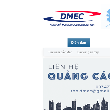
Trang chủ
Diễn đàn
Thành vi
Tìm kiếm diễn đàn
Bài viết gần đây