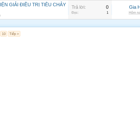
N GIẢI ĐIỀU TRỊ TIÊU CHẢY
Trả lời:
0
Gia 
Đọc:
1
Hôm na
e
10
Tiếp >