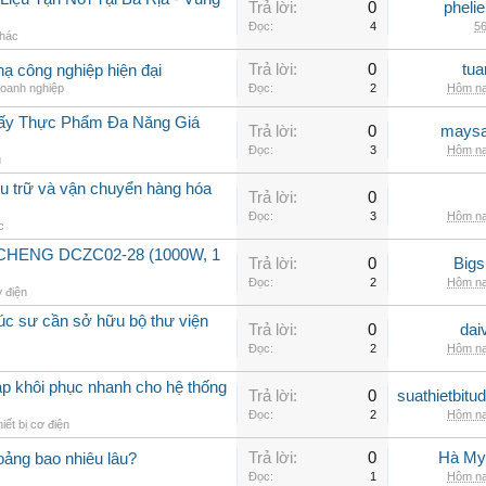
Trả lời:
0
pheli
Đọc:
4
56
khác
Trả lời:
0
tua
hạ công nghiệp hiện đại
doanh nghiệp
Đọc:
2
Hôm na
Sấy Thực Phẩm Đa Năng Giá
Trả lời:
0
maysa
Đọc:
3
Hôm na
u
lưu trữ và vận chuyển hàng hóa
Trả lời:
0
Đọc:
3
Hôm na
c
GCHENG DCZC02-28 (1000W, 1
Trả lời:
0
Big
Đọc:
2
Hôm na
ơ điện
rúc sư cần sở hữu bộ thư viện
Trả lời:
0
dai
Đọc:
2
Hôm na
áp khôi phục nhanh cho hệ thống
Trả lời:
0
suathietbit
Đọc:
2
Hôm na
iết bị cơ điện
Trả lời:
0
Hà My
ảng bao nhiêu lâu?
Đọc:
1
Hôm na