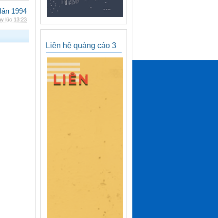
Hân 1994
y lúc 13:23
Liên hệ quảng cáo 3