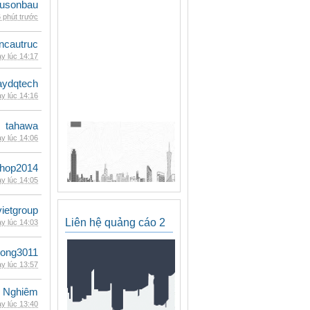
eusonbau
 phút trước
ncautruc
y lúc 14:17
ydqtech
y lúc 14:16
tahawa
y lúc 14:06
shop2014
y lúc 14:05
vietgroup
Liên hệ quảng cáo 2
y lúc 14:03
udong3011
y lúc 13:57
 Nghiêm
y lúc 13:40