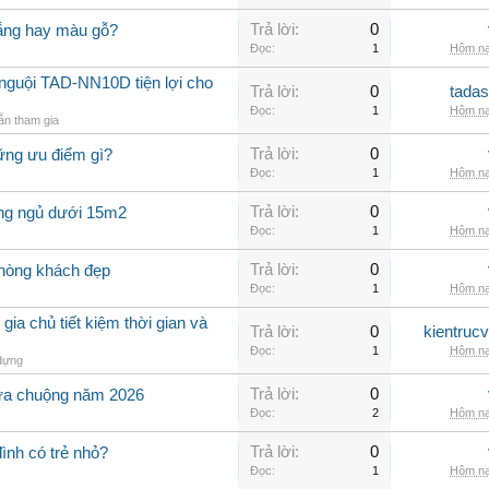
Trả lời:
0
rắng hay màu gỗ?
Đọc:
1
Hôm na
nguội TAD-NN10D tiện lợi cho
Trả lời:
0
tadas
Đọc:
1
Hôm na
n tham gia
Trả lời:
0
ững ưu điểm gì?
Đọc:
1
Hôm na
Trả lời:
0
òng ngủ dưới 15m2
Đọc:
1
Hôm na
Trả lời:
0
phòng khách đẹp
Đọc:
1
Hôm na
 gia chủ tiết kiệm thời gian và
Trả lời:
0
kientruc
Đọc:
1
Hôm na
dựng
Trả lời:
0
ưa chuộng năm 2026
Đọc:
2
Hôm na
Trả lời:
0
đình có trẻ nhỏ?
Đọc:
1
Hôm na