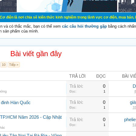
ơi chia sẽ kiến thức kinh nghiệm trong lãnh vực cơ điện, mua bán, ký gửi, cho
vn và có thắc mắc, bạn có thể xem
các câu hỏi thường gặp
bằng cách nhấn 
n sản phẩm của mình.
Bài viết gần đây
10
Tiếp >
TRẢ LỜI
ĐỌC
BÀI VI
Trả lời:
0
D
hường
Đọc:
1
8
Trả lời:
0
gi
g đinh Hàn Quốc
Đọc:
1
33
i TP.HCM Năm 2026 - Cập Nhật
Trả lời:
0
pheli
Đọc:
1
51
khác
iệu Tận Nơi Tại Bà Rịa - Vũng