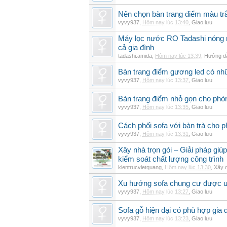
Nên chọn bàn trang điểm màu t
vyvy937
,
Hôm nay lúc 13:40
,
Giao lưu
Máy lọc nước RO Tadashi nóng 
cả gia đình
tadashi.amida
,
Hôm nay lúc 13:39
,
Hướng dẫ
Bàn trang điểm gương led có nh
vyvy937
,
Hôm nay lúc 13:37
,
Giao lưu
Bàn trang điểm nhỏ gọn cho ph
vyvy937
,
Hôm nay lúc 13:35
,
Giao lưu
Cách phối sofa với bàn trà cho 
vyvy937
,
Hôm nay lúc 13:31
,
Giao lưu
Xây nhà trọn gói – Giải pháp giúp
kiểm soát chất lượng công trình
kientrucvietquang
,
Hôm nay lúc 13:30
,
Xây 
Xu hướng sofa chung cư được 
vyvy937
,
Hôm nay lúc 13:27
,
Giao lưu
Sofa gỗ hiện đại có phù hợp gia 
vyvy937
,
Hôm nay lúc 13:23
,
Giao lưu