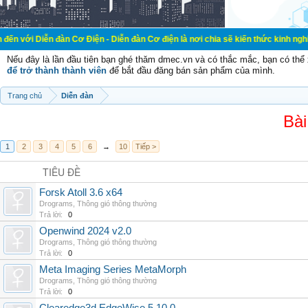
ễn đàn Cơ Điện - Diễn đàn Cơ điện là nơi chia sẽ kiến thức kinh nghiệm trong 
Nếu đây là lần đầu tiên bạn ghé thăm dmec.vn và có thắc mắc, bạn có th
để trở thành thành viên
để bắt đầu đăng bán sản phẩm của mình.
Trang chủ
Diễn đàn
Bài
1
2
3
4
5
6
→
10
Tiếp >
TIÊU ĐỀ
Forsk Atoll 3.6 x64
Drograms
,
Thông gió thông thường
Trả lời:
0
Openwind 2024 v2.0
Drograms
,
Thông gió thông thường
Trả lời:
0
Meta Imaging Series MetaMorph
Drograms
,
Thông gió thông thường
Trả lời:
0