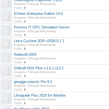
Clearedge3d EdgeWise 5.10.0
Drograms
,
Thông gió thông thường
Trả lời:
0
EViews Enterprise Edition 14.0
Drograms
,
Thông gió thông thường
Trả lời:
0
Process IT OPC Simulation Server
Drograms
,
Thông gió thông thường
Trả lời:
0
Leica Cyclone 3DR v2026.0.1 2
Drograms
,
Thông gió thông thường
Trả lời:
0
Reliasoft 2024
Drograms
,
Thông gió thông thường
Trả lời:
0
Drillsoft HDX Plus v.1.0.1.113 2
Drograms
,
Thông gió thông thường
Trả lời:
0
geogiga seismic Pro 9.3
Drograms
,
Thông gió thông thường
Trả lời:
0
Limaguide Plus 2025 for Window
Drograms
,
Thông gió thông thường
Trả lời:
0