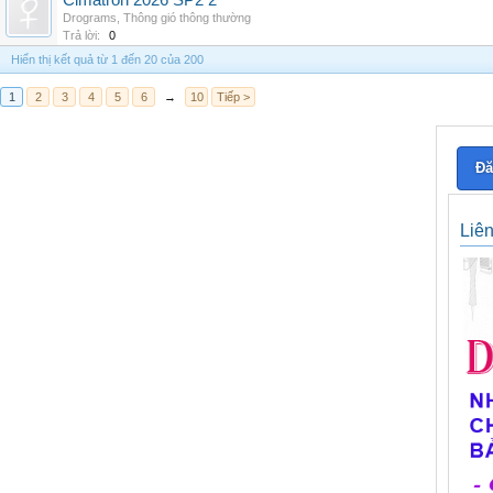
Cimatron 2026 SP2 2
Drograms
,
Thông gió thông thường
Trả lời:
0
Hiển thị kết quả từ 1 đến 20 của 200
1
2
3
4
5
6
→
10
Tiếp >
Đă
Liê