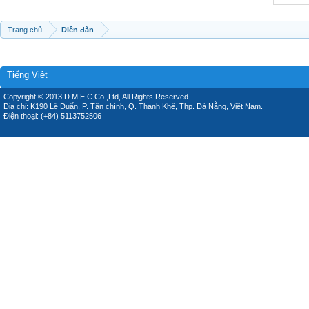
Trang chủ
Diễn đàn
Tiếng Việt
Copyright © 2013 D.M.E.C Co.,Ltd, All Rights Reserved.
Địa chỉ: K190 Lê Duẩn, P. Tân chính, Q. Thanh Khê, Thp. Đà Nẵng, Việt Nam.
Điện thoại: (+84) 5113752506