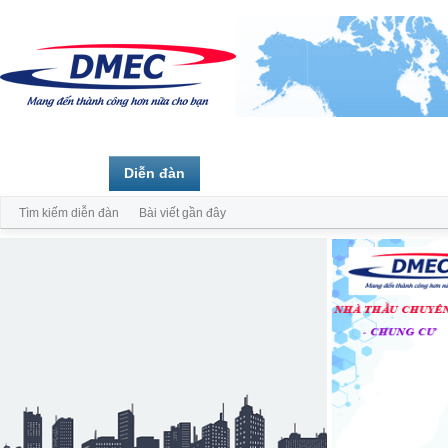
Trang chủ
Diễn đàn
Thành viên
Tìm kiếm diễn đàn
Bài viết gần đây