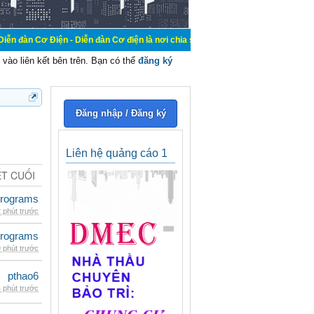
n - Diễn đàn Cơ điện là nơi chia sẽ kiến thức kinh nghiệm trong lãnh vực cơ đ
vào liên kết bên trên. Bạn có thể
đăng ký
Đăng nhập / Đăng ký
Liên hệ quảng cáo 1
ẾT CUỐI
rograms
 phút trước
rograms
 phút trước
pthao6
 phút trước