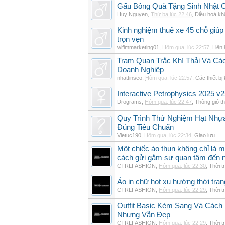
Gấu Bông Quà Tặng Sinh Nhật
Huy Nguyen
,
Thứ ba lúc 22:46
,
Điều hoà kh
Kinh nghiệm thuê xe 45 chỗ giúp 
trọn vẹn
wifimmarketing01
,
Hôm qua, lúc 22:57
,
Liên 
Trạm Quan Trắc Khí Thải Và Cá
Doanh Nghiệp
nhattinseo
,
Hôm qua, lúc 22:57
,
Các thiết bị
Interactive Petrophysics 2025 v2
Drograms
,
Hôm qua, lúc 22:47
,
Thông gió t
Quy Trình Thử Nghiệm Hạt Nhự
Đúng Tiêu Chuẩn
Vietuc190
,
Hôm qua, lúc 22:34
,
Giao lưu
Một chiếc áo thun không chỉ là m
cách gửi gắm sự quan tâm đến 
CTRLFASHION
,
Hôm qua, lúc 22:30
,
Thời t
Áo in chữ hot xu hướng thời tra
CTRLFASHION
,
Hôm qua, lúc 22:29
,
Thời t
Outfit Basic Kém Sang Và Các
Nhưng Vẫn Đẹp
CTRLFASHION
,
Hôm qua, lúc 22:29
,
Thời t