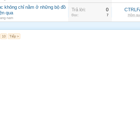
hục không chỉ nằm ở những bộ đồ
Trả lời:
0
CTRLF
iện qua
Đọc:
7
Hôm qua
rang nam
10
Tiếp >