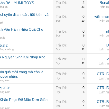
Trả lời:
2
Rona
 Cho Bé – YUMI TOYS
ông khí
Đọc:
33
Hôm qua
chuyến đi an toàn, tiết kiệm và
Trả lời:
0
wifimmar
Đọc:
10
Hôm qua
kết
ch Vận Hành Hiệu Quả Cho
Trả lời:
0
n
Đọc:
9
Hôm qua
 khác
Trả lời:
0
D
5.3.2
hông thường
Đọc:
11
Hôm qua
a Nguyên Sinh Khi Nhập Kho
Trả lời:
0
V
Đọc:
11
Hôm qua
ón quà thời trang mà còn là
Trả lời:
0
CTRLF
người nhận.
Đọc:
8
Hôm qua
rang nam
Trả lời:
0
CTRLF
ng 2026
rang nam
Đọc:
6
Hôm qua
h Khắc Phục Để Mặc Đơn Giản
Trả lời:
0
CTRLF
Đọc:
4
Hôm qua
rang nam