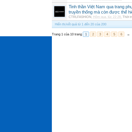
Tinh thần Việt Nam qua trang p
truyền thống mà còn được thể h
CTRLFASHION
,
Hôm qua, lúc 22:28
,
Thời t
Hiển thị kết quả từ 1 đến 20 của 200
Trang 1 của 10 trang
1
2
3
4
5
6
→