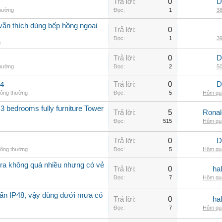
Trả lời:
0
D
thường
Đọc:
1
38
vẫn thích dùng bếp hồng ngoại
Trả lời:
0
Đọc:
1
39
c
Trả lời:
0
D
thường
Đọc:
2
50
Trả lời:
0
D
.4
hông thường
Đọc:
5
Hôm qua
3 bedrooms fully furniture Tower
Trả lời:
5
Rona
Đọc:
515
Hôm qua
Trả lời:
0
D
hông thường
Đọc:
5
Hôm qua
a không quá nhiều nhưng có vẻ
Trả lời:
0
ha
Đọc:
7
Hôm qua
ẩn IP48, vậy dùng dưới mưa có
Trả lời:
0
ha
Đọc:
7
Hôm qua