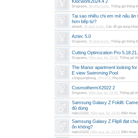
Klocwork2024.4 2
Drograms
,
38 phút trước
,
Thông gió thông 
Tại sao nhiều chị em mê nấu ăn 
hơn bếp từ?
pthao6
,
39 phút trước
,
Các đồ gia dụng khá
Aztec 5.0
Drograms
,
50 phút trước
,
Thông gió thông 
Cutting Optimization Pro 5.18.21
Drograms
,
Hôm qua, lúc 23:50
,
Thông gió t
The Manor apartment looking for 
E view Swimming Pool
z3nguyenphong
,
18/12/15
,
Phụ kiện
CosmothermX2022 2
Drograms
,
Hôm qua, lúc 23:42
,
Thông gió t
Samsung Galaxy Z Fold8: Camer
đủ dùng
hale121102
,
Hôm qua, lúc 23:30
,
Điện thoại
Samsung Galaxy Z Flip8 đạt chu
ổn không?
hale121102
,
Hôm qua, lúc 23:15
,
Điện thoại