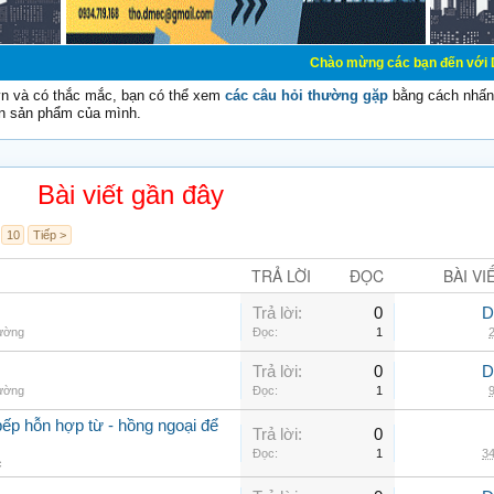
Chào mừng các bạn đến với Diễn đàn Cơ Điệ
vn và có thắc mắc, bạn có thể xem
các câu hỏi thường gặp
bằng cách nhấn 
n sản phẩm của mình.
Bài viết gần đây
10
Tiếp >
TRẢ LỜI
ĐỌC
BÀI VI
Trả lời:
0
D
hường
Đọc:
1
2
Trả lời:
0
D
hường
Đọc:
1
9
ếp hỗn hợp từ - hồng ngoại để
Trả lời:
0
Đọc:
1
34
c