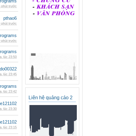
rograms
 phút trước
pthao6
 phút trước
rograms
 phút trước
rograms
, lúc 23:50
ldo00322
, lúc 23:45
rograms
, lúc 23:42
Liên hệ quảng cáo 2
le121102
, lúc 23:30
le121102
, lúc 23:15