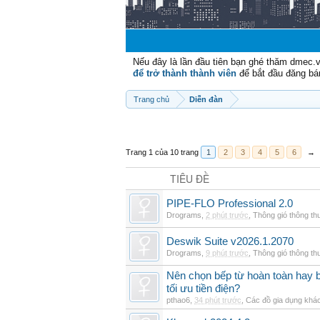
Nếu đây là lần đầu tiên bạn ghé thăm dmec.
để trở thành thành viên
để bắt đầu đăng bá
Trang chủ
Diễn đàn
Trang 1 của 10 trang
1
2
3
4
5
6
→
TIÊU ĐỀ
PIPE-FLO Professional 2.0
Drograms
,
2 phút trước
,
Thông gió thông t
Deswik Suite v2026.1.2070
Drograms
,
9 phút trước
,
Thông gió thông t
Nên chọn bếp từ hoàn toàn hay b
tối ưu tiền điện?
pthao6
,
34 phút trước
,
Các đồ gia dụng khá