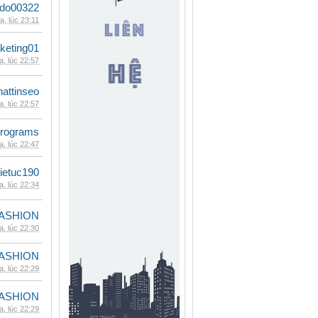
ldo00322
, lúc 23:11
keting01
, lúc 22:57
hattinseo
, lúc 22:57
rograms
, lúc 22:47
ietuc190
, lúc 22:34
ASHION
, lúc 22:30
ASHION
, lúc 22:29
ASHION
, lúc 22:29