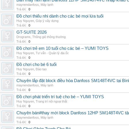
Bán máy nén lạnh Danfoss 12HP SM148T4VC nhập khẩu China
maynendanfoss
,
Máy lạnh
Trả lời:
0
Đồ chơi thiếu nhi dành cho các bé mọi lứa tuổi
Huy Nguyen
,
Góp ý xây dựng
Trả lời:
0
GT-SUITE 2026
Drograms
,
Thông gió thông thường
Trả lời:
0
Đồ chơi trẻ em 10 tuổi cho các bé – YUMI TOYS
Huy Nguyen
,
Tư vấn - Quản lý địa ốc
Trả lời:
0
Đồ chơi cho bé 6 tuổi
Huy Nguyen
,
Đào tạo
Trả lời:
0
Chuyên lắp đặt block điều hòa Danfoss SM148T4VC tại Bình
maynendanfoss
,
Máy lạnh
Trả lời:
0
Đồ chơi phát triển trí tuệ cho bé – YUMI TOYS
Huy Nguyen
,
Trang trí nội ngoại thất
Trả lời:
0
Chuyên bán#thay mới block Danfoss 12HP SM148T4VC tận n
maynendanfoss
,
Máy lạnh
Trả lời:
0