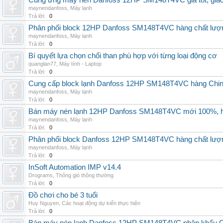
Cung ứng máy nén Danfoss 12HP SM148T4VC giá tốt, giao h
maynendanfoss
,
Máy lạnh
Trả lời:
0
Phân phối block 12HP Danfoss SM148T4VC hàng chất lượng,
maynendanfoss
,
Máy lạnh
Trả lời:
0
Bí quyết lựa chọn chổi than phù hợp với từng loại động cơ
quanglan77
,
Máy tính - Laptop
Trả lời:
0
Cung cấp block lạnh Danfoss 12HP SM148T4VC hàng China, g
maynendanfoss
,
Máy lạnh
Trả lời:
0
Bán máy nén lạnh 12HP Danfoss SM148T4VC mới 100%, hà
maynendanfoss
,
Máy lạnh
Trả lời:
0
Phân phối block Danfoss 12HP SM148T4VC hàng chất lượng
maynendanfoss
,
Máy lạnh
Trả lời:
0
InSoft Automation IMP v14.4
Drograms
,
Thông gió thông thường
Trả lời:
0
Đồ chơi cho bé 3 tuổi
Huy Nguyen
,
Các hoạt động dự kiến thực hiện
Trả lời:
0