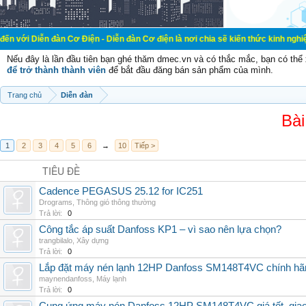
àn Cơ Điện - Diễn đàn Cơ điện là nơi chia sẽ kiến thức kinh nghiệm trong lãnh
Nếu đây là lần đầu tiên bạn ghé thăm dmec.vn và có thắc mắc, bạn có th
để trở thành thành viên
để bắt đầu đăng bán sản phẩm của mình.
Trang chủ
Diễn đàn
Bài
1
2
3
4
5
6
→
10
Tiếp >
TIÊU ĐỀ
Cadence PEGASUS 25.12 for IC251
Drograms
,
Thông gió thông thường
Trả lời:
0
Công tắc áp suất Danfoss KP1 – vì sao nên lựa chọn?
trangbilalo
,
Xây dựng
Trả lời:
0
Lắp đặt máy nén lạnh 12HP Danfoss SM148T4VC chính hãng, 
maynendanfoss
,
Máy lạnh
Trả lời:
0