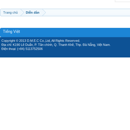
Trang chủ
Diễn đàn
Tiếng Việt
Copyright © 2013 D.M.E.C Co.,Ltd, All Rights Reserved.
Địa chỉ: K190 Lê Duẩn, P. Tân chính, Q. Thanh Khê, Thp. Đà Nẵng, Việt Nam.
Điện thoại: (+84) 5113752506