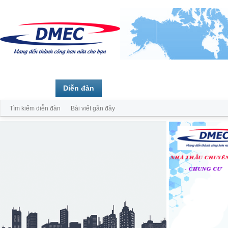
Trang chủ
Diễn đàn
Thành viên
Tìm kiếm diễn đàn
Bài viết gần đây