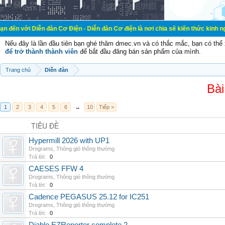
ễn đàn Cơ Điện - Diễn đàn Cơ điện là nơi chia sẽ kiến thức kinh nghiệm trong l
Nếu đây là lần đầu tiên bạn ghé thăm dmec.vn và có thắc mắc, bạn có th
để trở thành thành viên
để bắt đầu đăng bán sản phẩm của mình.
Trang chủ
Diễn đàn
Bài
1
2
3
4
5
6
→
10
Tiếp >
TIÊU ĐỀ
Hypermill 2026 with UP1
Drograms
,
Thông gió thông thường
Trả lời:
0
CAESES FFW 4
Drograms
,
Thông gió thông thường
Trả lời:
0
Cadence PEGASUS 25.12 for IC251
Drograms
,
Thông gió thông thường
Trả lời:
0