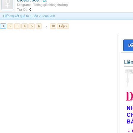
cliosoft sos7.10
Drograms
,
Thông gió thông thường
Trả lời:
0
Hiển thị kết quả từ 1 đến 20 của 200
1
2
3
4
5
6
→
10
Tiếp >
Đă
Liê