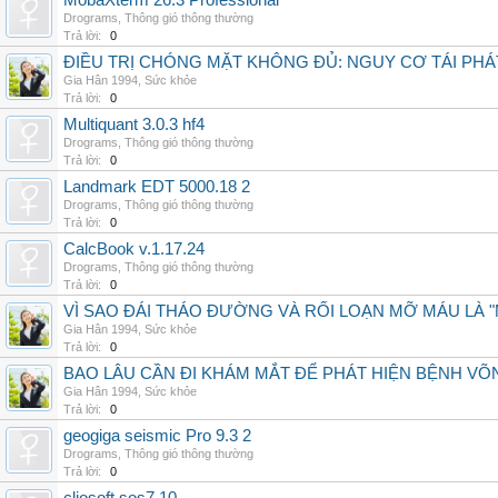
MobaXterm 26.3 Professional
Drograms
,
Thông gió thông thường
Trả lời:
0
ĐIỀU TRỊ CHÓNG MẶT KHÔNG ĐỦ: NGUY CƠ TÁI PH
Gia Hân 1994
,
Sức khỏe
Trả lời:
0
Multiquant 3.0.3 hf4
Drograms
,
Thông gió thông thường
Trả lời:
0
Landmark EDT 5000.18 2
Drograms
,
Thông gió thông thường
Trả lời:
0
CalcBook v.1.17.24
Drograms
,
Thông gió thông thường
Trả lời:
0
VÌ SAO ĐÁI THÁO ĐƯỜNG VÀ RỐI LOẠN MỠ MÁU LÀ 
Gia Hân 1994
,
Sức khỏe
Trả lời:
0
BAO LÂU CẦN ĐI KHÁM MẮT ĐỂ PHÁT HIỆN BỆNH V
Gia Hân 1994
,
Sức khỏe
Trả lời:
0
geogiga seismic Pro 9.3 2
Drograms
,
Thông gió thông thường
Trả lời:
0