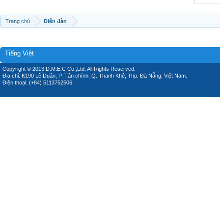
Trang chủ
Diễn đàn
Tiếng Việt
Copyright © 2013 D.M.E.C Co.,Ltd, All Rights Reserved.
Địa chỉ: K190 Lê Duẩn, P. Tân chính, Q. Thanh Khê, Thp. Đà Nẵng, Việt Nam.
Điện thoại: (+84) 5113752506