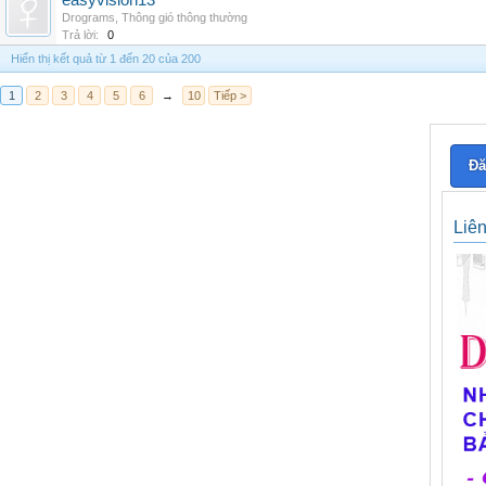
easyvision13
Drograms
,
Thông gió thông thường
Trả lời:
0
Hiển thị kết quả từ 1 đến 20 của 200
1
2
3
4
5
6
→
10
Tiếp >
Đă
Liê