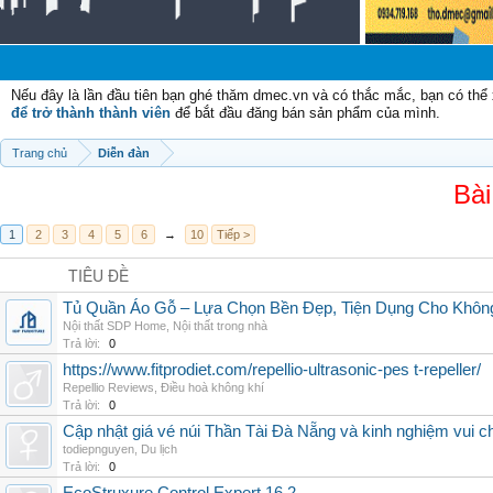
Nếu đây là lần đầu tiên bạn ghé thăm dmec.vn và có thắc mắc, bạn có th
để trở thành thành viên
để bắt đầu đăng bán sản phẩm của mình.
Trang chủ
Diễn đàn
Bài
1
2
3
4
5
6
→
10
Tiếp >
TIÊU ĐỀ
Tủ Quần Áo Gỗ – Lựa Chọn Bền Đẹp, Tiện Dụng Cho Khôn
Nội thất SDP Home
,
Nội thất trong nhà
Trả lời:
0
https://www.fitprodiet.com/repellio-ultrasonic-pes t-repeller/
Repellio Reviews
,
Điều hoà không khí
Trả lời:
0
Cập nhật giá vé núi Thần Tài Đà Nẵng và kinh nghiệm vui c
todiepnguyen
,
Du lịch
Trả lời:
0