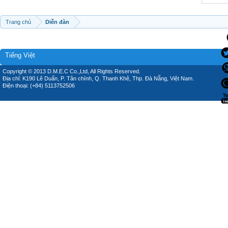
Trang chủ
Diễn đàn
Tiếng Việt
Copyright © 2013 D.M.E.C Co.,Ltd, All Rights Reserved.
Địa chỉ: K190 Lê Duẩn, P. Tân chính, Q. Thanh Khê, Thp. Đà Nẵng, Việt Nam.
Điện thoại: (+84) 5113752506