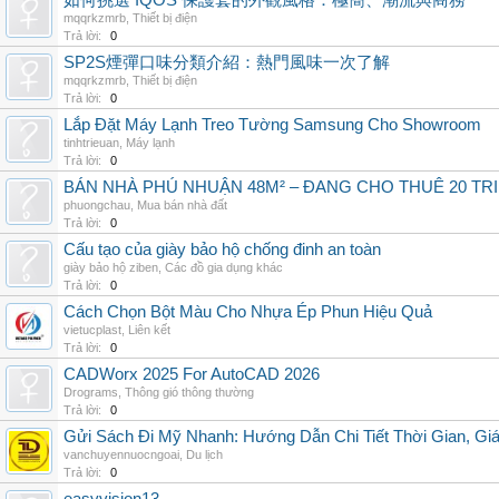
如何挑選 IQOS 保護套的外觀風格：極簡、潮流與商務
mqqrkzmrb
,
Thiết bị điện
Trả lời:
0
SP2S煙彈口味分類介紹：熱門風味一次了解
mqqrkzmrb
,
Thiết bị điện
Trả lời:
0
Lắp Đặt Máy Lạnh Treo Tường Samsung Cho Showroom
tinhtrieuan
,
Máy lạnh
Trả lời:
0
BÁN NHÀ PHÚ NHUẬN 48M² – ĐANG CHO THUÊ 20 TRIỆ
phuongchau
,
Mua bán nhà đất
Trả lời:
0
Cấu tạo của giày bảo hộ chống đinh an toàn
giày bảo hộ ziben
,
Các đồ gia dụng khác
Trả lời:
0
Cách Chọn Bột Màu Cho Nhựa Ép Phun Hiệu Quả
vietucplast
,
Liên kết
Trả lời:
0
CADWorx 2025 For AutoCAD 2026
Drograms
,
Thông gió thông thường
Trả lời:
0
Gửi Sách Đi Mỹ Nhanh: Hướng Dẫn Chi Tiết Thời Gian, G
vanchuyennuocngoai
,
Du lịch
Trả lời:
0