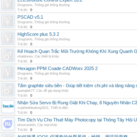
EcoStruxure Control Expert 16.2
Drograms
,
Thông gió thông thường
Trả lời:
0
PSCAD v5.1
Drograms
,
Thông gió thông thường
Trả lời:
0
HighScore plus 5.3 2
Drograms
,
Thông gió thông thường
Trả lời:
0
Kế Hoạch Quan Trắc Môi Trường Không Khí Xung Quanh
nhattinseo
,
Các thiết bị khác
Trả lời:
0
Hexagon PPM Coade CADWorx 2025 2
Drograms
,
Thông gió thông thường
Trả lời:
0
Tấm graphite siêu bền - Giúp tiết kiệm chi phí và tăng năng 
quanglan77
,
Các đồ gia dụng khác
Trả lời:
0
Nhận Sửa Servo Bị Rung Giật Khi Chạy, 8 Nguyên Nhân C
suathietbitudong3011
,
Thiết bị điện
Trả lời:
0
Tìm Dịch Vụ Cho Thuê Máy Photocopy tại Thông Tây Hội U
phuocaninfo
,
Các loại khác
Trả lời:
0