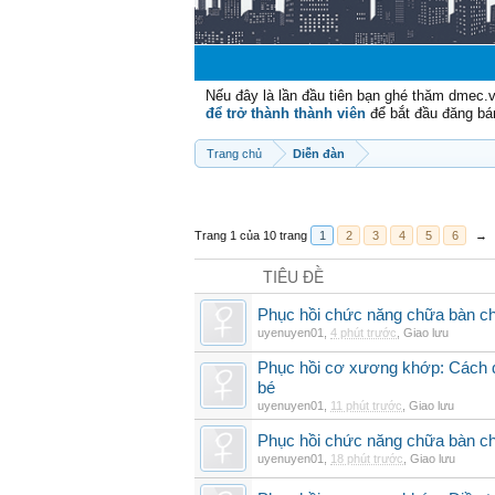
Nếu đây là lần đầu tiên bạn ghé thăm dmec.
để trở thành thành viên
để bắt đầu đăng bá
Trang chủ
Diễn đàn
Trang 1 của 10 trang
1
2
3
4
5
6
→
TIÊU ĐỀ
Phục hồi chức năng chữa bàn c
uyenuyen01
,
4 phút trước
,
Giao lưu
Phục hồi cơ xương khớp: Cách đi
bé
uyenuyen01
,
11 phút trước
,
Giao lưu
Phục hồi chức năng chữa bàn c
uyenuyen01
,
18 phút trước
,
Giao lưu