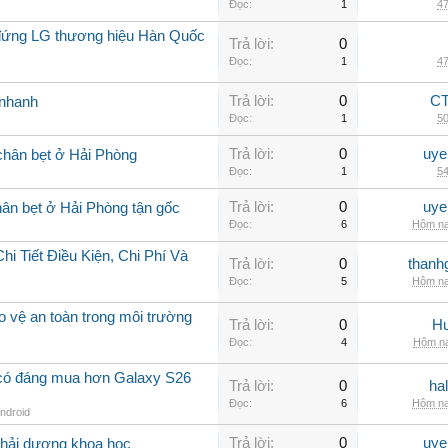
Đọc:
1
47
ủ đứng LG thương hiệu Hàn Quốc
Trả lời:
0
Đọc:
1
47
Trả lời:
0
CT
i nhanh
Đọc:
1
50
Trả lời:
0
uye
 chân bẹt ở Hải Phòng
Đọc:
1
54
Trả lời:
0
uye
ân bẹt ở Hải Phòng tận gốc
Đọc:
6
Hôm na
 Tiết Điều Kiện, Chi Phí Và
Trả lời:
0
thanh
Đọc:
5
Hôm na
 vệ an toàn trong môi trường
Trả lời:
0
Hu
Đọc:
4
Hôm na
 có đáng mua hơn Galaxy S26
Trả lời:
0
ha
Đọc:
6
Hôm na
Android
Trả lời:
0
uye
ở hải dương khoa học