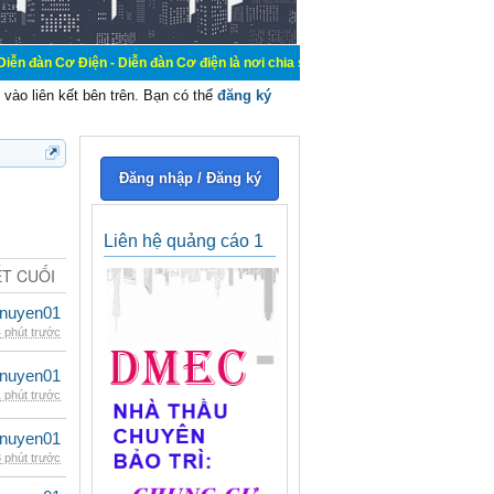
n - Diễn đàn Cơ điện là nơi chia sẽ kiến thức kinh nghiệm trong lãnh vực cơ đ
vào liên kết bên trên. Bạn có thể
đăng ký
Đăng nhập / Đăng ký
Liên hệ quảng cáo 1
ẾT CUỐI
nuyen01
 phút trước
nuyen01
 phút trước
nuyen01
 phút trước