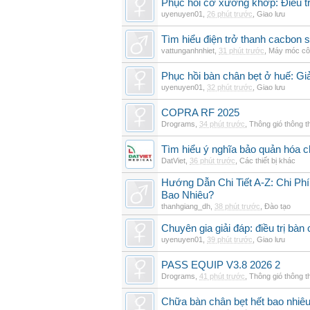
Phục hồi cơ xương khớp: Điều tr
uyenuyen01
,
26 phút trước
,
Giao lưu
Tìm hiểu điện trở thanh cacbon s
vattunganhnhiet
,
31 phút trước
,
Máy móc cô
Phục hồi bàn chân bẹt ở huế: Gi
uyenuyen01
,
32 phút trước
,
Giao lưu
COPRA RF 2025
Drograms
,
34 phút trước
,
Thông gió thông 
Tìm hiểu ý nghĩa bảo quản hóa c
DatViet
,
36 phút trước
,
Các thiết bị khác
Hướng Dẫn Chi Tiết A-Z: Chi Ph
Bao Nhiêu?
thanhgiang_dh
,
38 phút trước
,
Đào tạo
Chuyên gia giải đáp: điều trị bàn 
uyenuyen01
,
39 phút trước
,
Giao lưu
PASS EQUIP V3.8 2026 2
Drograms
,
41 phút trước
,
Thông gió thông 
Chữa bàn chân bẹt hết bao nhiêu