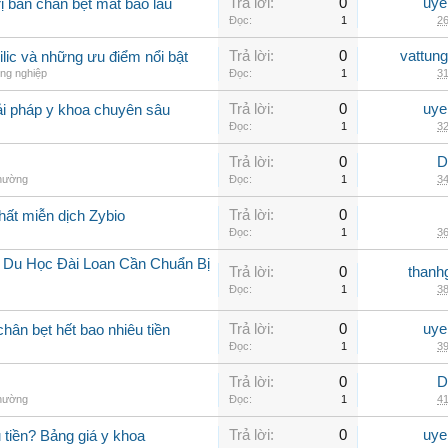
Trả lời:
0
uye
ị bàn chân bẹt mất bao lâu
Đọc:
1
26
Trả lời:
0
vattun
ilic và những ưu điểm nổi bật
ng nghiệp
Đọc:
1
31
Trả lời:
0
uye
ải pháp y khoa chuyên sâu
Đọc:
1
32
Trả lời:
0
D
thường
Đọc:
1
34
Trả lời:
0
hất miễn dịch Zybio
Đọc:
1
36
í Du Học Đài Loan Cần Chuẩn Bị
Trả lời:
0
thanh
Đọc:
1
38
Trả lời:
0
uye
chân bẹt hết bao nhiêu tiền
Đọc:
1
39
Trả lời:
0
D
thường
Đọc:
1
41
Trả lời:
0
uye
 tiền? Bảng giá y khoa