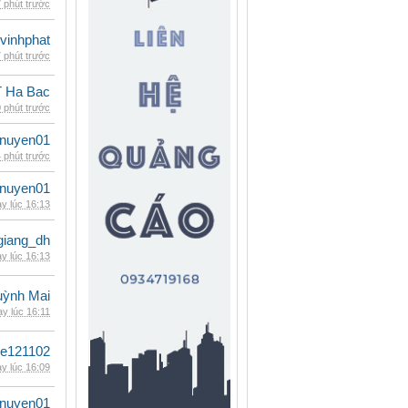
 phút trước
vinhphat
 phút trước
 Ha Bac
 phút trước
nuyen01
 phút trước
nuyen01
y lúc 16:13
giang_dh
y lúc 16:13
ỳnh Mai
y lúc 16:11
le121102
y lúc 16:09
nuyen01