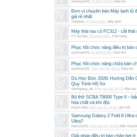
uyenuyen01
,
47 phút trước
,
Giao lưu
Đơn vị chuyên bán Máy lạnh t
giá rẻ nhất
vinhphat
,
47 phút trước
,
Máy lạnh
Máy thái rau củ FC312 - cắt thá
CT Ha Bac
,
50 phút trước
,
Thời trang
Phục hồi chức năng điều trị bàn
uyenuyen01
,
54 phút trước
,
Giao lưu
Phục hồi chức năng chữa bàn ch
uyenuyen01
,
Hôm nay lúc 16:13
,
Giao lưu
Du Học Đức 2026: Hướng Dẫn Chi
Quy Trình Hồ Sơ
thanhgiang_dh
,
Hôm nay lúc 16:13
,
Đào tạo
Bộ thở SCBA T8000 Type II – bảo
hóa chất và khí độc
Huỳnh Mai
,
Hôm nay lúc 16:11
,
Liên kết
Samsung Galaxy Z Fold 8 Ultra
Ultra?
hale121102
,
Hôm nay lúc 16:09
,
Điện thoại 
Giải pháp điều trị bàn chân bẹt 