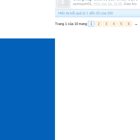
uyenuyen01
,
Hôm nay lúc 16:06
,
Giao lưu
Hiển thị kết quả từ 1 đến 20 của 200
Trang 1 của 10 trang
1
2
3
4
5
6
→