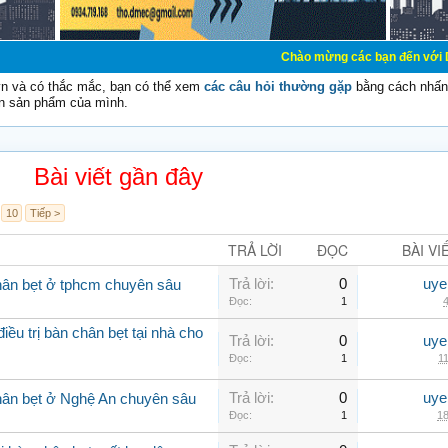
Chào mừng các bạn đến với Diễn đàn Cơ Điệ
vn và có thắc mắc, bạn có thể xem
các câu hỏi thường gặp
bằng cách nhấn 
n sản phẩm của mình.
Bài viết gần đây
10
Tiếp >
TRẢ LỜI
ĐỌC
BÀI VI
Trả lời:
0
uye
hân bẹt ở tphcm chuyên sâu
Đọc:
1
4
ều trị bàn chân bẹt tại nhà cho
Trả lời:
0
uye
Đọc:
1
11
Trả lời:
0
uye
hân bẹt ở Nghệ An chuyên sâu
Đọc:
1
18