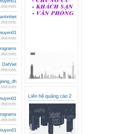
nuyen01
 phút trước
ganhnhiet
 phút trước
nuyen01
 phút trước
rograms
 phút trước
DatViet
 phút trước
giang_dh
 phút trước
Liên hệ quảng cáo 2
nuyen01
 phút trước
rograms
 phút trước
nuyen01