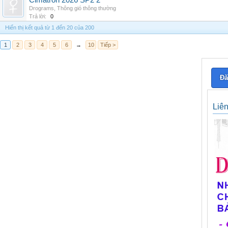
Cimatron 2026 SP2 2
Drograms
,
Thông gió thông thường
Trả lời:
0
Hiển thị kết quả từ 1 đến 20 của 200
1
2
3
4
5
6
→
10
Tiếp >
Đă
Liê