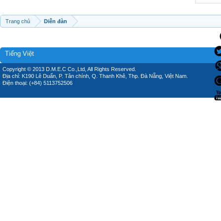
Trang chủ
Diễn đàn
Tiếng Việt
Copyright © 2013 D.M.E.C Co.,Ltd, All Rights Reserved.
Địa chỉ: K190 Lê Duẩn, P. Tân chính, Q. Thanh Khê, Thp. Đà Nẵng, Việt Nam.
Điện thoại: (+84) 5113752506