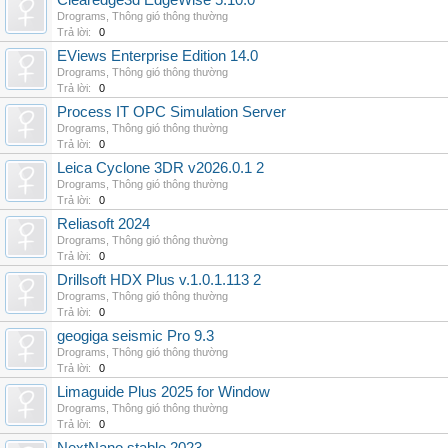
Clearedge3d EdgeWise 5.10.0
Drograms
,
Thông gió thông thường
Trả lời:
0
EViews Enterprise Edition 14.0
Drograms
,
Thông gió thông thường
Trả lời:
0
Process IT OPC Simulation Server
Drograms
,
Thông gió thông thường
Trả lời:
0
Leica Cyclone 3DR v2026.0.1 2
Drograms
,
Thông gió thông thường
Trả lời:
0
Reliasoft 2024
Drograms
,
Thông gió thông thường
Trả lời:
0
Drillsoft HDX Plus v.1.0.1.113 2
Drograms
,
Thông gió thông thường
Trả lời:
0
geogiga seismic Pro 9.3
Drograms
,
Thông gió thông thường
Trả lời:
0
Limaguide Plus 2025 for Window
Drograms
,
Thông gió thông thường
Trả lời:
0