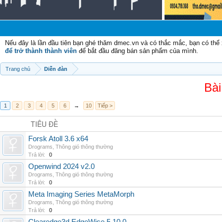
Nếu đây là lần đầu tiên bạn ghé thăm dmec.vn và có thắc mắc, bạn có th
để trở thành thành viên
để bắt đầu đăng bán sản phẩm của mình.
Trang chủ
Diễn đàn
Bài
1
2
3
4
5
6
→
10
Tiếp >
TIÊU ĐỀ
Forsk Atoll 3.6 x64
Drograms
,
Thông gió thông thường
Trả lời:
0
Openwind 2024 v2.0
Drograms
,
Thông gió thông thường
Trả lời:
0
Meta Imaging Series MetaMorph
Drograms
,
Thông gió thông thường
Trả lời:
0