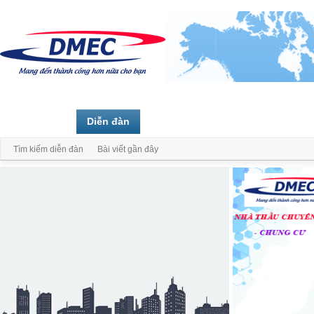
Trang chủ
Diễn đàn
Thành viên
Tìm kiếm diễn đàn
Bài viết gần đây