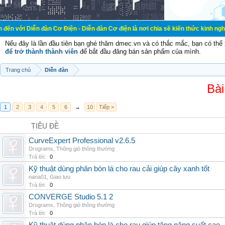
 đàn Cơ Điện - Diễn đàn Cơ điện là nơi chia sẽ kiến thức kinh nghiệm trong lãn
Nếu đây là lần đầu tiên bạn ghé thăm dmec.vn và có thắc mắc, bạn có th
để trở thành thành viên
để bắt đầu đăng bán sản phẩm của mình.
Trang chủ
Diễn đàn
Bài
1
2
3
4
5
6
→
10
Tiếp >
TIÊU ĐỀ
CurveExpert Professional v2.6.5
Drograms
,
Thông gió thông thường
Trả lời:
0
Kỹ thuật dùng phân bón lá cho rau cải giúp cây xanh tốt
nana01
,
Giao lưu
Trả lời:
0
CONVERGE Studio 5.1 2
Drograms
,
Thông gió thông thường
Trả lời:
0