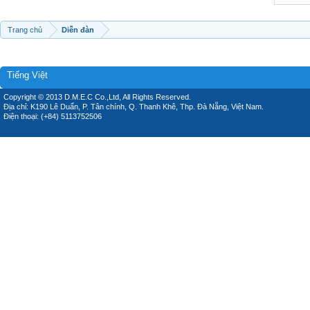
Trang chủ
Diễn đàn
Tiếng Việt
Copyright © 2013 D.M.E.C Co.,Ltd, All Rights Reserved.
Địa chỉ: K190 Lê Duẩn, P. Tân chính, Q. Thanh Khê, Thp. Đà Nẵng, Việt Nam.
Điện thoại: (+84) 5113752506