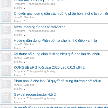
ColorGate PRO Rip Server 2025 2
Drograms
,
Thông gió thông thường
Trả lời:
0
Chuyên gia hướng dẫn cách dùng phân bón lá cho lan phi đ
nana01
,
Giao lưu
Trả lời:
0
Meta Imaging Series MetaMorph
Drograms
,
Thông gió thông thường
Trả lời:
0
Hướng dẫn dùng Phân bón lá cho lan hồ điệp xanh lá
nana01
,
Giao lưu
Trả lời:
0
Kỹ thuật bổ sung dinh dưỡng hiệu quả cho lan đai châu
nana01
,
Giao lưu
Trả lời:
0
KONGSBERG K-Spice 2026 v25.6.0.3 x64 2
Drograms
,
Thông gió thông thường
Trả lời:
0
Phân bón lá cho lan: Bí quyết bổ sung dưỡng chất tối ưu
nana01
,
Giao lưu
Trả lời:
0
Gexcel reconstructor 4.5 2
Drograms
,
Thông gió thông thường
Trả lời:
0