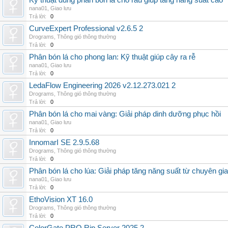
Kỹ thuật dùng phân bón lá cho rau giúp tăng năng suất cao
nana01
,
Giao lưu
Trả lời:
0
CurveExpert Professional v2.6.5 2
Drograms
,
Thông gió thông thường
Trả lời:
0
Phân bón lá cho phong lan: Kỹ thuật giúp cây ra rễ
nana01
,
Giao lưu
Trả lời:
0
LedaFlow Engineering 2026 v2.12.273.021 2
Drograms
,
Thông gió thông thường
Trả lời:
0
Phân bón lá cho mai vàng: Giải pháp dinh dưỡng phục hồi
nana01
,
Giao lưu
Trả lời:
0
InnomarI SE 2.9.5.68
Drograms
,
Thông gió thông thường
Trả lời:
0
Phân bón lá cho lúa: Giải pháp tăng năng suất từ chuyên gia
nana01
,
Giao lưu
Trả lời:
0
EthoVision XT 16.0
Drograms
,
Thông gió thông thường
Trả lời:
0