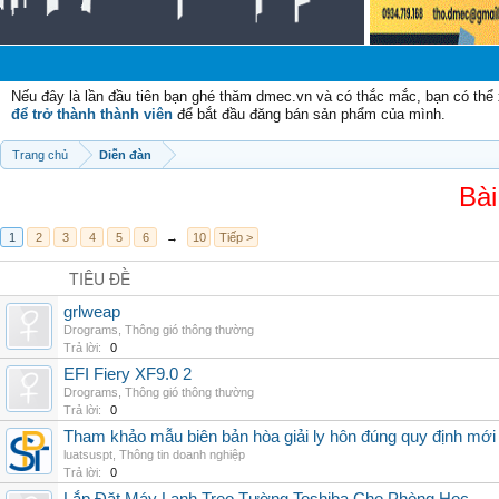
Nếu đây là lần đầu tiên bạn ghé thăm dmec.vn và có thắc mắc, bạn có th
để trở thành thành viên
để bắt đầu đăng bán sản phẩm của mình.
Trang chủ
Diễn đàn
Bài
1
2
3
4
5
6
→
10
Tiếp >
TIÊU ĐỀ
grlweap
Drograms
,
Thông gió thông thường
Trả lời:
0
EFI Fiery XF9.0 2
Drograms
,
Thông gió thông thường
Trả lời:
0
Tham khảo mẫu biên bản hòa giải ly hôn đúng quy định mới
luatsuspt
,
Thông tin doanh nghiệp
Trả lời:
0