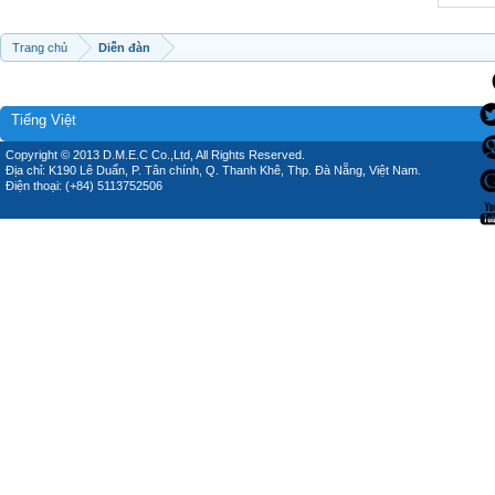
Trang chủ
Diễn đàn
Tiếng Việt
Copyright © 2013 D.M.E.C Co.,Ltd, All Rights Reserved.
Địa chỉ: K190 Lê Duẩn, P. Tân chính, Q. Thanh Khê, Thp. Đà Nẵng, Việt Nam.
Điện thoại: (+84) 5113752506