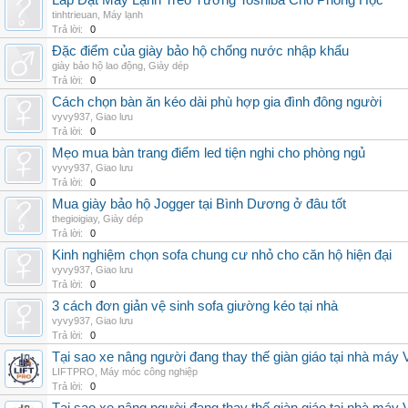
Lắp Đặt Máy Lạnh Treo Tường Toshiba Cho Phòng Học
tinhtrieuan
,
Máy lạnh
Trả lời:
0
Đặc điểm của giày bảo hộ chống nước nhập khẩu
giày bảo hộ lao động
,
Giày dép
Trả lời:
0
Cách chọn bàn ăn kéo dài phù hợp gia đình đông người
vyvy937
,
Giao lưu
Trả lời:
0
Mẹo mua bàn trang điểm led tiện nghi cho phòng ngủ
vyvy937
,
Giao lưu
Trả lời:
0
Mua giày bảo hộ Jogger tại Bình Dương ở đâu tốt
thegioigiay
,
Giày dép
Trả lời:
0
Kinh nghiệm chọn sofa chung cư nhỏ cho căn hộ hiện đại
vyvy937
,
Giao lưu
Trả lời:
0
3 cách đơn giản vệ sinh sofa giường kéo tại nhà
vyvy937
,
Giao lưu
Trả lời:
0
Tại sao xe nâng người đang thay thế giàn giáo tại nhà máy
LIFTPRO
,
Máy móc công nghiệp
Trả lời:
0