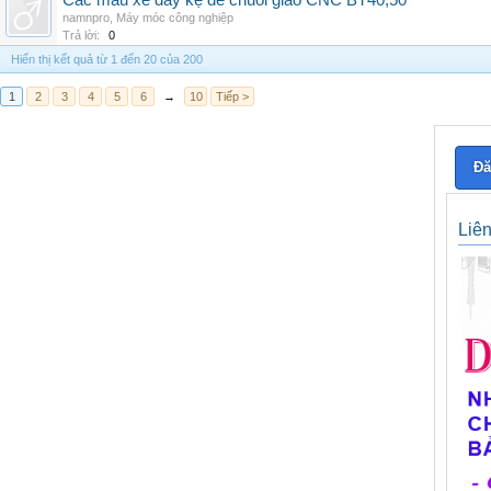
Các mẫu xe đẩy kệ để chuôi giao CNC BT40,50
namnpro
,
Máy móc công nghiệp
Trả lời:
0
Hiển thị kết quả từ 1 đến 20 của 200
1
2
3
4
5
6
→
10
Tiếp >
Đă
Liê