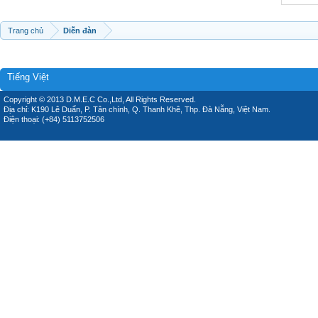
Trang chủ
Diễn đàn
Tiếng Việt
Copyright © 2013 D.M.E.C Co.,Ltd, All Rights Reserved.
Địa chỉ: K190 Lê Duẩn, P. Tân chính, Q. Thanh Khê, Thp. Đà Nẵng, Việt Nam.
Điện thoại: (+84) 5113752506