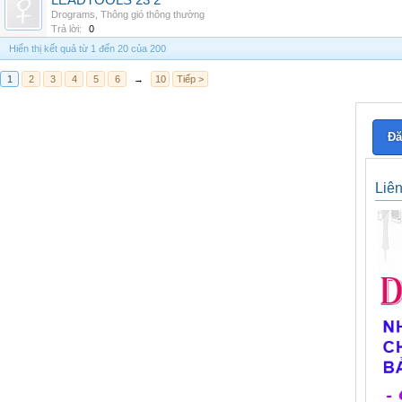
LEADTOOLS 23 2
Drograms
,
Thông gió thông thường
Trả lời:
0
Hiển thị kết quả từ 1 đến 20 của 200
1
2
3
4
5
6
→
10
Tiếp >
Đă
Liê