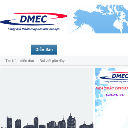
Trang chủ
Diễn đàn
Thành viên
Tìm kiếm diễn đàn
Bài viết gần đây