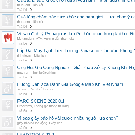
Quà tặng sức khỏe cho người yêu nam – Món quà tinh tế th
thucucnt
,
Liên kết
Trả lời:
0
Quà tặng chăm sóc sức khỏe cho nam giới – Lựa chọn ý ngh
thucucnt
,
Liên kết
Trả lời:
0
Vì sao định lý Pythagoras là kiến thức quan trọng khi học R
Mykingdom_VTA
,
Hướng dẫn tham gia
Trả lời:
0
Lắp Đặt Máy Lạnh Treo Tường Panasonic Cho Văn Phòng 
tinhtrieuan
,
Máy lạnh
Trả lời:
0
Ống Hút Gió Công Nghiệp – Giải Pháp Xử Lý Không Khí H
maytron
,
Thiết bị điều khiển
Trả lời:
0
Huong Dan Xoa Danh Gia Google Map Khi Viet Nham
seoviet
,
Các thiết bị khác
Trả lời:
0
FARO SCENE 2026.0.1
Drograms
,
Thông gió thông thường
Trả lời:
0
Vì sao giày bảo hộ vải được nhiều người lựa chọn?
giày bảo hộ lao động
,
Giày dép
Trả lời:
0