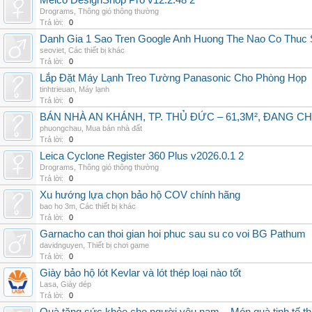
Melco DesignShop Pro v12.2.48 2
Drograms
,
Thông gió thông thường
Trả lời:
0
Danh Gia 1 Sao Tren Google Anh Huong The Nao Co Thuc
seoviet
,
Các thiết bị khác
Trả lời:
0
Lắp Đặt Máy Lạnh Treo Tường Panasonic Cho Phòng Họp
tinhtrieuan
,
Máy lạnh
Trả lời:
0
BÁN NHÀ AN KHÁNH, TP. THỦ ĐỨC – 61,3M², ĐANG CH
phuongchau
,
Mua bán nhà đất
Trả lời:
0
Leica Cyclone Register 360 Plus v2026.0.1 2
Drograms
,
Thông gió thông thường
Trả lời:
0
Xu hướng lựa chọn bảo hộ COV chính hãng
bao ho 3m
,
Các thiết bị khác
Trả lời:
0
Garnacho can thoi gian hoi phuc sau su co voi BG Pathum
davidnguyen
,
Thiết bị chơi game
Trả lời:
0
Giày bảo hộ lót Kevlar và lót thép loại nào tốt
Lasa
,
Giày dép
Trả lời:
0