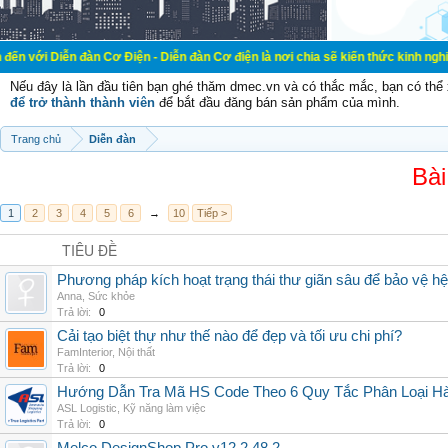
đàn Cơ Điện - Diễn đàn Cơ điện là nơi chia sẽ kiến thức kinh nghiệm trong lãn
Nếu đây là lần đầu tiên bạn ghé thăm dmec.vn và có thắc mắc, bạn có th
để trở thành thành viên
để bắt đầu đăng bán sản phẩm của mình.
Trang chủ
Diễn đàn
Bài
1
2
3
4
5
6
→
10
Tiếp >
TIÊU ĐỀ
Phương pháp kích hoạt trạng thái thư giãn sâu để bảo vệ h
Anna
,
Sức khỏe
Trả lời:
0
Cải tạo biệt thự như thế nào để đẹp và tối ưu chi phí?
FamInterior
,
Nội thất
Trả lời:
0
Hướng Dẫn Tra Mã HS Code Theo 6 Quy Tắc Phân Loại H
ASL Logistic
,
Kỹ năng làm việc
Trả lời:
0