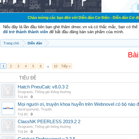
Chào mừng các bạn đến với Diễn đàn Cơ Điện - Diễn đàn Cơ điện là nơi chia
Nếu đây là lần đầu tiên bạn ghé thăm dmec.vn và có thắc mắc, bạn có th
để trở thành thành viên
để bắt đầu đăng bán sản phẩm của mình.
Trang chủ
Diễn đàn
Bài
1
2
3
4
5
6
→
10
Tiếp >
TIÊU ĐỀ
Hatch PneuCalc v8.0.3 2
Drograms
,
Thông gió thông thường
Trả lời:
0
Mọi người ơi, truyện khoa huyễn trên Webnovel có bộ nào
doctruyenonlz
,
Truyện
Trả lời:
0
ClassNK PEERLESS 2019.2 2
Drograms
,
Thông gió thông thường
Trả lời:
0