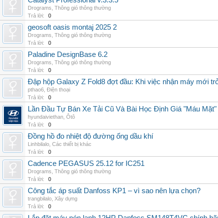
Catalyst Professional v.3.3.5
Drograms
,
Thông gió thông thường
Trả lời:
0
geosoft oasis montaj 2025 2
Drograms
,
Thông gió thông thường
Trả lời:
0
Paladine DesignBase 6.2
Drograms
,
Thông gió thông thường
Trả lời:
0
Đập hộp Galaxy Z Fold8 đợt đầu: Khi việc nhận máy mới tr
pthao6
,
Điện thoại
Trả lời:
0
Lần Đầu Tự Bán Xe Tải Cũ Và Bài Học Định Giá "Máu Mặt"
hyundaiviethan
,
Ôtô
Trả lời:
0
Đồng hồ đo nhiệt độ đường ống dầu khí
Linhbilalo
,
Các thiết bị khác
Trả lời:
0
Cadence PEGASUS 25.12 for IC251
Drograms
,
Thông gió thông thường
Trả lời:
0
Công tắc áp suất Danfoss KP1 – vì sao nên lựa chọn?
trangbilalo
,
Xây dựng
Trả lời:
0