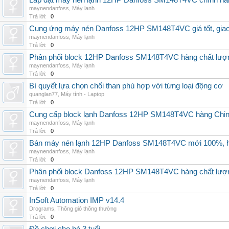
Lắp đặt máy nén lạnh 12HP Danfoss SM148T4VC chính hãng, 
maynendanfoss
,
Máy lạnh
Trả lời:
0
Cung ứng máy nén Danfoss 12HP SM148T4VC giá tốt, giao h
maynendanfoss
,
Máy lạnh
Trả lời:
0
Phân phối block 12HP Danfoss SM148T4VC hàng chất lượng,
maynendanfoss
,
Máy lạnh
Trả lời:
0
Bí quyết lựa chọn chổi than phù hợp với từng loại động cơ
quanglan77
,
Máy tính - Laptop
Trả lời:
0
Cung cấp block lạnh Danfoss 12HP SM148T4VC hàng China, g
maynendanfoss
,
Máy lạnh
Trả lời:
0
Bán máy nén lạnh 12HP Danfoss SM148T4VC mới 100%, hà
maynendanfoss
,
Máy lạnh
Trả lời:
0
Phân phối block Danfoss 12HP SM148T4VC hàng chất lượng
maynendanfoss
,
Máy lạnh
Trả lời:
0
InSoft Automation IMP v14.4
Drograms
,
Thông gió thông thường
Trả lời:
0