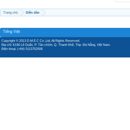
Trang chủ
Diễn đàn
Tiếng Việt
Copyright © 2013 D.M.E.C Co.,Ltd, All Rights Reserved.
Địa chỉ: K190 Lê Duẩn, P. Tân chính, Q. Thanh Khê, Thp. Đà Nẵng, Việt Nam.
Điện thoại: (+84) 5113752506