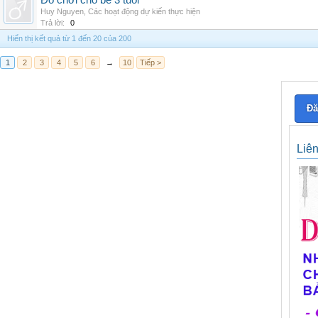
Đồ chơi cho bé 3 tuổi
Huy Nguyen
,
Các hoạt động dự kiến thực hiện
Trả lời:
0
Hiển thị kết quả từ 1 đến 20 của 200
1
2
3
4
5
6
→
10
Tiếp >
Đă
Liê