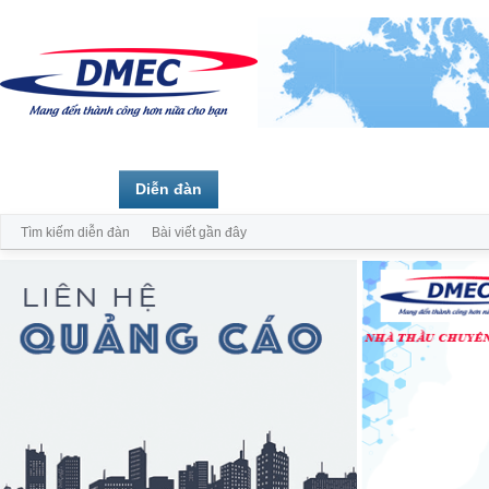
Trang chủ
Diễn đàn
Thành viên
Tìm kiếm diễn đàn
Bài viết gần đây