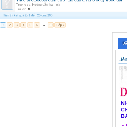
Thuê photobooth đám cưới tạo dấu ấn cho ngày trọng đại
Truong ca
,
Hướng dẫn tham gia
Trả lời:
0
Hiển thị kết quả từ 1 đến 20 của 200
1
2
3
4
5
6
→
10
Tiếp >
Đă
Liê