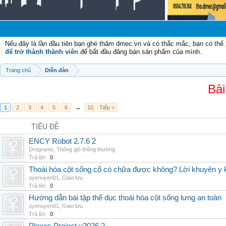
C
Nếu đây là lần đầu tiên bạn ghé thăm dmec.vn và có thắc mắc, bạn có th
để trở thành thành viên
để bắt đầu đăng bán sản phẩm của mình.
Trang chủ
Diễn đàn
Bài
1
2
3
4
5
6
→
10
Tiếp >
TIÊU ĐỀ
ENCY Robot 2.7.6 2
Drograms
,
Thông gió thông thường
Trả lời:
0
Thoái hóa cột sống cổ có chữa được không? Lời khuyên y 
uyenuyen01
,
Giao lưu
Trả lời:
0
Hướng dẫn bài tập thể dục thoái hóa cột sống lưng an toàn
uyenuyen01
,
Giao lưu
Trả lời:
0