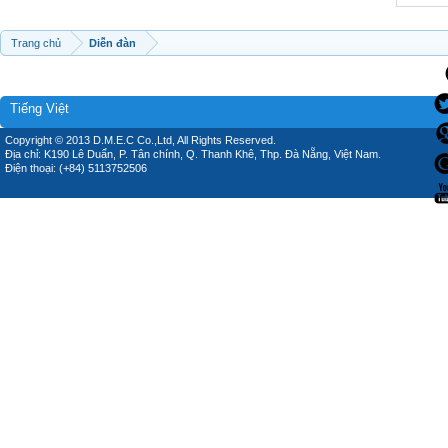
Trang chủ
Diễn đàn
Tiếng Việt
Copyright © 2013 D.M.E.C Co.,Ltd, All Rights Reserved.
Địa chỉ: K190 Lê Duẩn, P. Tân chính, Q. Thanh Khê, Thp. Đà Nẵng, Việt Nam.
Điện thoại: (+84) 5113752506