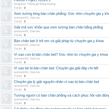
Plexos Project v2026 2
Drograms
,
Thông gió thông thường
Trả lời:
0
Xem tướng lòng bàn chân phẳng: Góc nhìn chuyên gia y kh
uyenuyen01
,
Giao lưu
Trả lời:
0
Giải mã sức khỏe qua xem tướng bàn chân bằng phẳng
uyenuyen01
,
Giao lưu
Trả lời:
0
Bàn chân bẹt ở trẻ em và giải pháp từ chuyên gia y khoa
uyenuyen01
,
Giao lưu
Trả lời:
0
Vì sao con bị bàn chân bẹt? Góc nhìn từ chuyên gia y khoa
uyenuyen01
,
Giao lưu
Trả lời:
0
Vì sao bé bị bàn chân bẹt: Chuyên gia giải đáp chi tiết
uyenuyen01
,
Giao lưu
Trả lời:
0
Chuyên gia lý giải nguyên nhân vì sao bị bàn chân bẹt
uyenuyen01
,
Giao lưu
Trả lời:
0
Tướng người có bàn chân phẳng và cách phục hồi vận độn
uyenuyen01
,
Giao lưu
Trả lời:
0