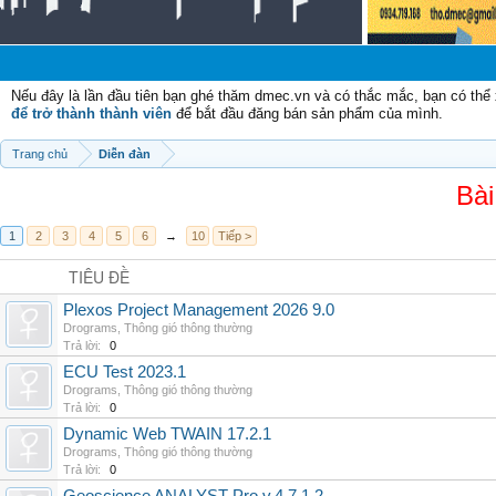
Chào 
Nếu đây là lần đầu tiên bạn ghé thăm dmec.vn và có thắc mắc, bạn có th
để trở thành thành viên
để bắt đầu đăng bán sản phẩm của mình.
Trang chủ
Diễn đàn
Bài
1
2
3
4
5
6
→
10
Tiếp >
TIÊU ĐỀ
Plexos Project Management 2026 9.0
Drograms
,
Thông gió thông thường
Trả lời:
0
ECU Test 2023.1
Drograms
,
Thông gió thông thường
Trả lời:
0
Dynamic Web TWAIN 17.2.1
Drograms
,
Thông gió thông thường
Trả lời:
0