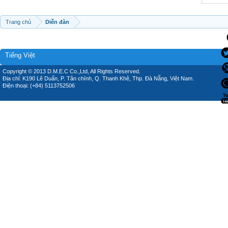
Trang chủ
Diễn đàn
Tiếng Việt
Copyright © 2013 D.M.E.C Co.,Ltd, All Rights Reserved.
Địa chỉ: K190 Lê Duẩn, P. Tân chính, Q. Thanh Khê, Thp. Đà Nẵng, Việt Nam.
Điện thoại: (+84) 5113752506