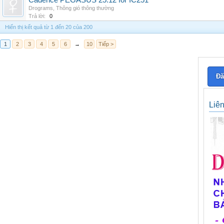
Cadence PEGASUS 25.12 for IC251
Drograms
,
Thông gió thông thường
Trả lời:
0
Hiển thị kết quả từ 1 đến 20 của 200
1
2
3
4
5
6
→
10
Tiếp >
Đă
Liê