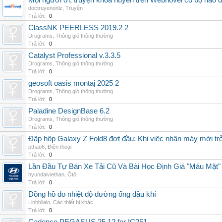
Mọi người ơi, truyện khoa huyễn trên Webnovel có bộ nào
doctruyenonlz
,
Truyện
Trả lời:
0
ClassNK PEERLESS 2019.2 2
Drograms
,
Thông gió thông thường
Trả lời:
0
Catalyst Professional v.3.3.5
Drograms
,
Thông gió thông thường
Trả lời:
0
geosoft oasis montaj 2025 2
Drograms
,
Thông gió thông thường
Trả lời:
0
Paladine DesignBase 6.2
Drograms
,
Thông gió thông thường
Trả lời:
0
Đập hộp Galaxy Z Fold8 đợt đầu: Khi việc nhận máy mới tr
pthao6
,
Điện thoại
Trả lời:
0
Lần Đầu Tự Bán Xe Tải Cũ Và Bài Học Định Giá "Máu Mặt"
hyundaiviethan
,
Ôtô
Trả lời:
0
Đồng hồ đo nhiệt độ đường ống dầu khí
Linhbilalo
,
Các thiết bị khác
Trả lời:
0