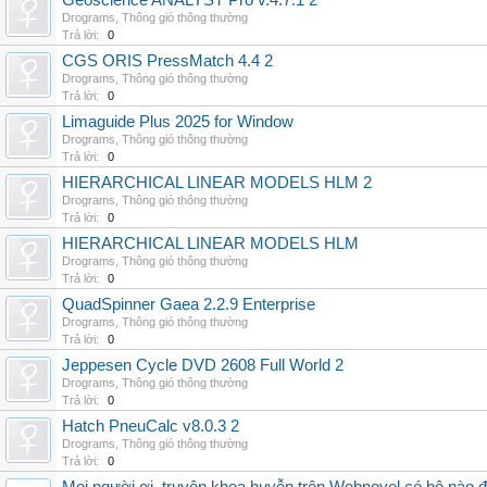
Geoscience ANALYST Pro v.4.7.1 2
Drograms
,
Thông gió thông thường
Trả lời:
0
CGS ORIS PressMatch 4.4 2
Drograms
,
Thông gió thông thường
Trả lời:
0
Limaguide Plus 2025 for Window
Drograms
,
Thông gió thông thường
Trả lời:
0
HIERARCHICAL LINEAR MODELS HLM 2
Drograms
,
Thông gió thông thường
Trả lời:
0
HIERARCHICAL LINEAR MODELS HLM
Drograms
,
Thông gió thông thường
Trả lời:
0
QuadSpinner Gaea 2.2.9 Enterprise
Drograms
,
Thông gió thông thường
Trả lời:
0
Jeppesen Cycle DVD 2608 Full World 2
Drograms
,
Thông gió thông thường
Trả lời:
0
Hatch PneuCalc v8.0.3 2
Drograms
,
Thông gió thông thường
Trả lời:
0