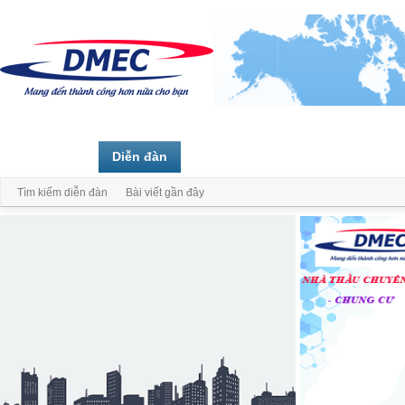
Trang chủ
Diễn đàn
Thành viên
Tìm kiếm diễn đàn
Bài viết gần đây