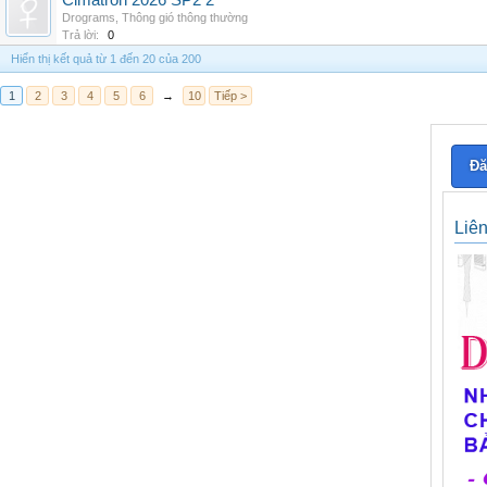
Cimatron 2026 SP2 2
Drograms
,
Thông gió thông thường
Trả lời:
0
Hiển thị kết quả từ 1 đến 20 của 200
1
2
3
4
5
6
→
10
Tiếp >
Đă
Liê