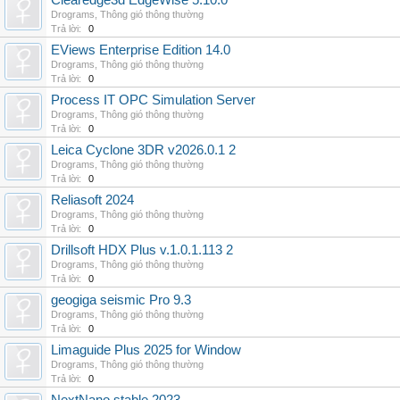
Clearedge3d EdgeWise 5.10.0
Drograms
,
Thông gió thông thường
Trả lời:
0
EViews Enterprise Edition 14.0
Drograms
,
Thông gió thông thường
Trả lời:
0
Process IT OPC Simulation Server
Drograms
,
Thông gió thông thường
Trả lời:
0
Leica Cyclone 3DR v2026.0.1 2
Drograms
,
Thông gió thông thường
Trả lời:
0
Reliasoft 2024
Drograms
,
Thông gió thông thường
Trả lời:
0
Drillsoft HDX Plus v.1.0.1.113 2
Drograms
,
Thông gió thông thường
Trả lời:
0
geogiga seismic Pro 9.3
Drograms
,
Thông gió thông thường
Trả lời:
0
Limaguide Plus 2025 for Window
Drograms
,
Thông gió thông thường
Trả lời:
0