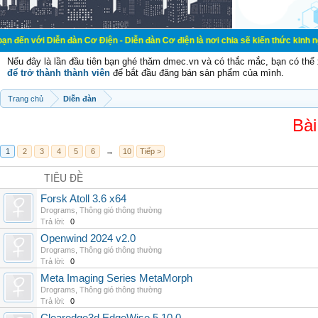
ễn đàn Cơ Điện - Diễn đàn Cơ điện là nơi chia sẽ kiến thức kinh nghiệm trong l
Nếu đây là lần đầu tiên bạn ghé thăm dmec.vn và có thắc mắc, bạn có th
để trở thành thành viên
để bắt đầu đăng bán sản phẩm của mình.
Trang chủ
Diễn đàn
Bài
1
2
3
4
5
6
→
10
Tiếp >
TIÊU ĐỀ
Forsk Atoll 3.6 x64
Drograms
,
Thông gió thông thường
Trả lời:
0
Openwind 2024 v2.0
Drograms
,
Thông gió thông thường
Trả lời:
0
Meta Imaging Series MetaMorph
Drograms
,
Thông gió thông thường
Trả lời:
0