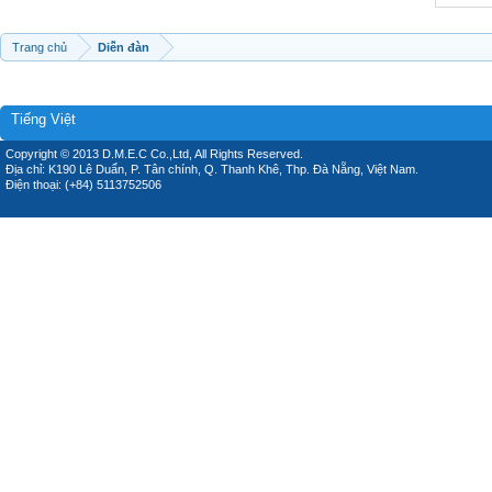
Trang chủ
Diễn đàn
Tiếng Việt
Copyright © 2013 D.M.E.C Co.,Ltd, All Rights Reserved.
Địa chỉ: K190 Lê Duẩn, P. Tân chính, Q. Thanh Khê, Thp. Đà Nẵng, Việt Nam.
Điện thoại: (+84) 5113752506