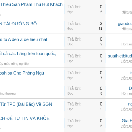
i Thieu San Pham Thu Hut Khach
Trả lời:
0
Đọc:
6
Hôm na
c
Trả lời:
3
giaodu
N TẢI ĐƯỜNG BỘ
Đọc:
51
Hôm na
Trả lời:
0
 tu A den Z de hieu nhat
Đọc:
9
Hôm na
 cả các hãng trên toàn quốc,
Trả lời:
0
suathietbit
Đọc:
7
Hôm na
áy móc công nghiệp
Trả lời:
0
t
Toshiba Cho Phòng Ngủ
Đọc:
7
Hôm na
Trả lời:
0
D
hông thường
Đọc:
8
Hôm na
Trả lời:
0
n
 Từ TPE (Đài Bắc) Về SGN
Đọc:
5
Hôm na
CH ĐỂ TỰ TIN VÀ KHỎE
Trả lời:
0
Gia 
Đọc:
5
Hôm na
e