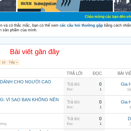
Chào mừng các bạn đến với Diễn đàn Cơ Đi
vn và có thắc mắc, bạn có thể xem
các câu hỏi thường gặp
bằng cách nhấn 
n sản phẩm của mình.
Bài viết gần đây
10
Tiếp >
TRẢ LỜI
ĐỌC
BÀI VI
 DÀNH CHO NGƯỜI CAO
Trả lời:
0
Gia 
Đọc:
1
Và
G: VÌ SAO BẠN KHÔNG NÊN
Trả lời:
0
Gia 
Đọc:
1
4
Trả lời:
0
D
hường
Đọc:
1
7