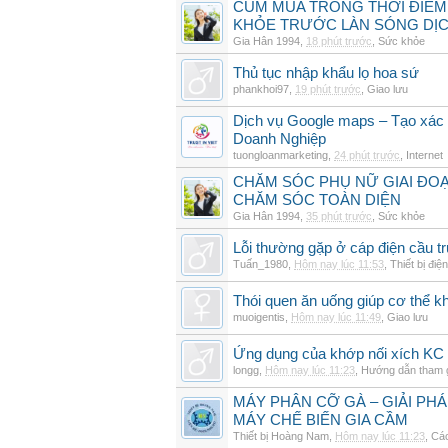
CÚM MÙA TRONG THỜI ĐIỂM
KHỎE TRƯỚC LÀN SÓNG DỊ
Gia Hân 1994
,
18 phút trước
,
Sức khỏe
Thủ tục nhập khẩu lọ hoa sứ
phankhoi97
,
19 phút trước
,
Giao lưu
Dịch vụ Google maps – Tạo xác
Doanh Nghiệp
tuongloanmarketing
,
24 phút trước
,
Internet
CHĂM SÓC PHỤ NỮ GIAI ĐO
CHĂM SÓC TOÀN DIỆN
Gia Hân 1994
,
35 phút trước
,
Sức khỏe
Lỗi thường gặp ở cáp điện cầu t
Tuấn_1980
,
Hôm nay lúc 11:53
,
Thiết bị điện
Thói quen ăn uống giúp cơ thể 
muoigentis
,
Hôm nay lúc 11:49
,
Giao lưu
Ứng dụng của khớp nối xích KC 
longg
,
Hôm nay lúc 11:23
,
Hướng dẫn tham 
MÁY PHÂN CỠ GÀ – GIẢI PH
MÁY CHẾ BIẾN GIA CẦM
Thiết bị Hoàng Nam
,
Hôm nay lúc 11:23
,
Các