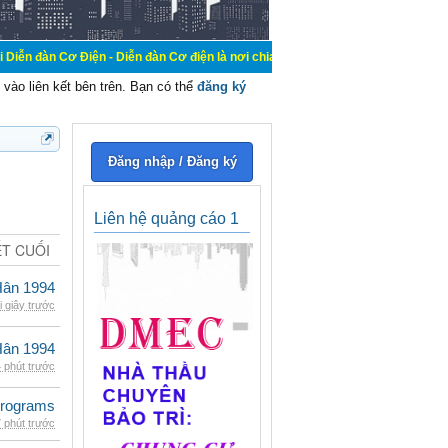
ện - Diễn đàn Cơ điện là nơi chia sẽ kiến thức kinh nghiệm trong lãnh vực cơ 
vào liên kết bên trên. Bạn có thể
đăng ký
Đăng nhập / Đăng ký
Liên hệ quảng cáo 1
ẾT CUỐI
Hân 1994
i giây trước
Hân 1994
 phút trước
rograms
 phút trước