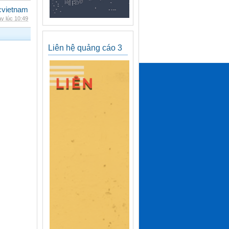
cvietnam
y lúc 10:49
Liên hệ quảng cáo 3