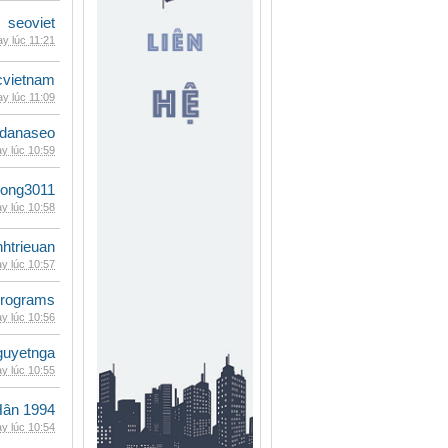
seoviet
y lúc 11:21
cvietnam
y lúc 11:09
danaseo
y lúc 10:59
udong3011
y lúc 10:58
inhtrieuan
y lúc 10:57
rograms
y lúc 10:56
guyetnga
y lúc 10:55
Hân 1994
y lúc 10:54