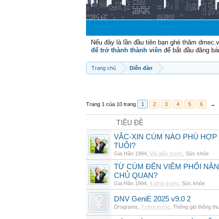
Nếu đây là lần đầu tiên bạn ghé thăm dmec.
để trở thành thành viên
để bắt đầu đăng bá
Trang chủ
Diễn đàn
Trang 1 của 10 trang
1
2
3
4
5
6
→
TIÊU ĐỀ
VẮC-XIN CÚM NÀO PHÙ HỢP
TUỔI?
Gia Hân 1994
,
Vài giây trước
,
Sức khỏe
TỪ CÚM ĐẾN VIÊM PHỔI NẶN
CHỦ QUAN?
Gia Hân 1994
,
4 phút trước
,
Sức khỏe
DNV GeniE 2025 v9.0 2
Drograms
,
7 phút trước
,
Thông gió thông t