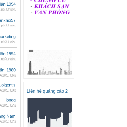
Hân 1994
 phút trước
ankhoi97
 phút trước
arketing
 phút trước
Hân 1994
 phút trước
ấn_1980
y lúc 11:53
oigentis
y lúc 11:49
Liên hệ quảng cáo 2
longg
y lúc 11:23
oàng Nam
y lúc 11:23