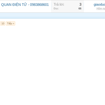
Trả lời:
3
giaodu
 QUAN ĐIỆN TỬ - 0983868601
Đọc:
66
Hôm na
10
Tiếp >