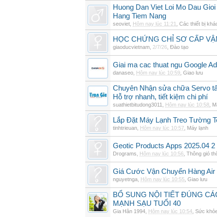
Huong Dan Viet Loi Mo Dau Gio
Hang Tiem Nang
seoviet
,
Hôm nay lúc 11:21
,
Các thiết bị khá
HỌC CHỨNG CHỈ SƠ CẤP VẬ
giaoducvietnam
,
2/7/26
,
Đào tạo
Giai ma cac thuat ngu Google Ads
danaseo
,
Hôm nay lúc 10:59
,
Giao lưu
Chuyên Nhận sửa chữa Servo tất
Hỗ trợ nhanh, tiết kiệm chi phí
suathietbitudong3011
,
Hôm nay lúc 10:58
,
M
Lắp Đặt Máy Lạnh Treo Tường 
tinhtrieuan
,
Hôm nay lúc 10:57
,
Máy lạnh
Geotic Products Apps 2025.04 2
Drograms
,
Hôm nay lúc 10:56
,
Thông gió t
Giá Cước Vận Chuyển Hàng Air
nguyetnga
,
Hôm nay lúc 10:55
,
Giao lưu
BỔ SUNG NỘI TIẾT ĐÚNG CÁ
MẠNH SẠU TUỔI 40
Gia Hân 1994
,
Hôm nay lúc 10:54
,
Sức khỏ