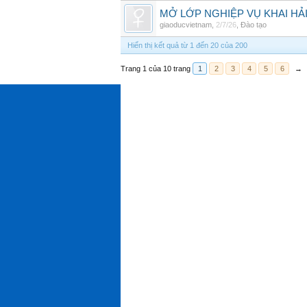
MỞ LỚP NGHIỆP VỤ KHAI HẢI
giaoducvietnam
,
2/7/26
,
Đào tạo
Hiển thị kết quả từ 1 đến 20 của 200
Trang 1 của 10 trang
1
2
3
4
5
6
→