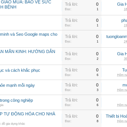
 GIAO MÙA: BẢO VỆ SỨC
Trả lời:
0
Gia 
CH BỆNH
Đọc:
1
18
Trả lời:
0
ph
Đọc:
1
19
 minh và Seo Google maps cho
Trả lời:
0
tuongloanm
Đọc:
1
24
ẠN MÃN KINH: HƯỚNG DẪN
Trả lời:
0
Gia 
Đọc:
2
35
Trả lời:
0
Tu
rục và cách khắc phục
Đọc:
6
Hôm na
Trả lời:
0
mu
khỏe mạnh mỗi ngày
Đọc:
3
Hôm na
Trả lời:
0
trong công nghiệp
gia
Đọc:
6
Hôm na
ÁP TỰ ĐỘNG HÓA CHO NHÀ
Trả lời:
0
Thiết bị H
Đọc:
8
Hôm na
 đồ gia dụng khác