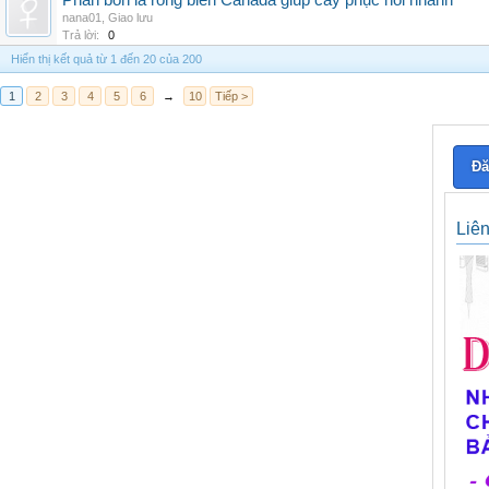
Phân bón lá rong biển Canada giúp cây phục hồi nhanh
nana01
,
Giao lưu
Trả lời:
0
Hiển thị kết quả từ 1 đến 20 của 200
1
2
3
4
5
6
→
10
Tiếp >
Đă
Liê