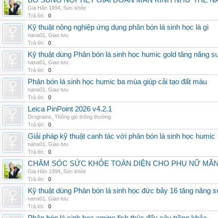
BỔ SUNG NỘI TIẾT GIAI ĐOẠN MÃN KINH NHƯ THẾ 
Gia Hân 1994
,
Sức khỏe
Trả lời:
0
Kỹ thuật nông nghiệp ứng dụng phân bón lá sinh học là gì
nana01
,
Giao lưu
Trả lời:
0
Kỹ thuật dùng Phân bón lá sinh học humic gold tăng năng s
nana01
,
Giao lưu
Trả lời:
0
Phân bón lá sinh học humic ba mùa giúp cải tạo đất màu
nana01
,
Giao lưu
Trả lời:
0
Leica PinPoint 2026 v4.2.1
Drograms
,
Thông gió thông thường
Trả lời:
0
Giải pháp kỹ thuật canh tác với phân bón lá sinh học humic
nana01
,
Giao lưu
Trả lời:
0
CHĂM SÓC SỨC KHỎE TOÀN DIỆN CHO PHỤ NỮ MÃN 
Gia Hân 1994
,
Sức khỏe
Trả lời:
0
Kỹ thuật dùng Phân bón lá sinh học đức bảy 16 tăng năng s
nana01
,
Giao lưu
Trả lời:
0