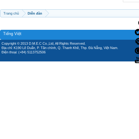
Trang chủ
Diễn đàn
Tiếng Việt
Copyright © 2013 D.M.E.C Co.,Ltd, All Rights Reserved.
Địa chỉ: K190 Lê Duẩn, P. Tân chính, Q. Thanh Khê, Thp. Đà Nẵng, Việt Nam.
Điện thoại: (+84) 5113752506