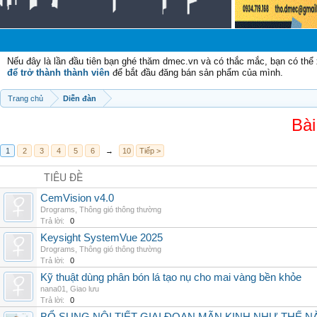
Nếu đây là lần đầu tiên bạn ghé thăm dmec.vn và có thắc mắc, bạn có th
để trở thành thành viên
để bắt đầu đăng bán sản phẩm của mình.
Trang chủ
Diễn đàn
Bài
1
2
3
4
5
6
→
10
Tiếp >
TIÊU ĐỀ
CemVision v4.0
Drograms
,
Thông gió thông thường
Trả lời:
0
Keysight SystemVue 2025
Drograms
,
Thông gió thông thường
Trả lời:
0
Kỹ thuật dùng phân bón lá tạo nụ cho mai vàng bền khỏe
nana01
,
Giao lưu
Trả lời:
0