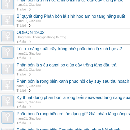
Phân bón lá sinh học amino fish thúc đẩy cây trồng khỏe
nana01
,
Giao lưu
Trả lời:
0
Bí quyết dùng Phân bón lá sinh học amino tăng năng suất
nana01
,
Giao lưu
Trả lời:
0
ODEON 19.02
Drograms
,
Thông gió thông thường
Trả lời:
0
Tối ưu năng suất cây trồng nhờ phân bón lá sinh học a2
nana01
,
Giao lưu
Trả lời:
0
Phân bón lá siêu canxi bo giúp cây trồng tăng đậu trái
nana01
,
Giao lưu
Trả lời:
0
Phân bón lá rong biển xanh phục hồi cây suy sau thu hoạch
nana01
,
Giao lưu
Trả lời:
0
Kỹ thuật dùng phân bón lá rong biển seaweed tăng năng suấ
nana01
,
Giao lưu
Trả lời:
0
Phân bón lá rong biển có tác dụng gì? Giải pháp tăng năng 
nana01
,
Giao lưu
Trả lời:
0