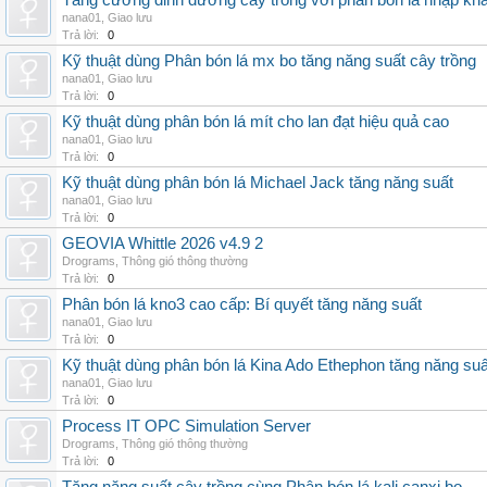
Tăng cường dinh dưỡng cây trồng với phân bón lá nhập kh
nana01
,
Giao lưu
Trả lời:
0
Kỹ thuật dùng Phân bón lá mx bo tăng năng suất cây trồng
nana01
,
Giao lưu
Trả lời:
0
Kỹ thuật dùng phân bón lá mít cho lan đạt hiệu quả cao
nana01
,
Giao lưu
Trả lời:
0
Kỹ thuật dùng phân bón lá Michael Jack tăng năng suất
nana01
,
Giao lưu
Trả lời:
0
GEOVIA Whittle 2026 v4.9 2
Drograms
,
Thông gió thông thường
Trả lời:
0
Phân bón lá kno3 cao cấp: Bí quyết tăng năng suất
nana01
,
Giao lưu
Trả lời:
0
Kỹ thuật dùng phân bón lá Kina Ado Ethephon tăng năng suấ
nana01
,
Giao lưu
Trả lời:
0
Process IT OPC Simulation Server
Drograms
,
Thông gió thông thường
Trả lời:
0