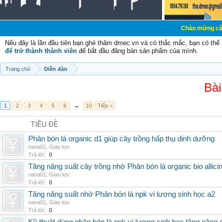
Chào mừng các bạn đến với 
Nếu đây là lần đầu tiên bạn ghé thăm dmec.vn và có thắc mắc, bạn có th
để trở thành thành viên
để bắt đầu đăng bán sản phẩm của mình.
Trang chủ
Diễn đàn
Bài
1
2
3
4
5
6
→
10
Tiếp >
TIÊU ĐỀ
Phân bón lá organic d1 giúp cây trồng hấp thụ dinh dưỡng
nana01
,
Giao lưu
Trả lời:
0
Tăng năng suất cây trồng nhờ Phân bón lá organic bio allici
nana01
,
Giao lưu
Trả lời:
0
Tăng năng suất nhờ Phân bón lá npk vi lượng sinh học a2
nana01
,
Giao lưu
Trả lời:
0