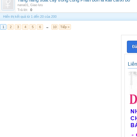
Tăng năng suất cây trồng cùng Phân bón lá kali canxi bo
nana01
,
Giao lưu
Trả lời:
0
Hiển thị kết quả từ 1 đến 20 của 200
1
2
3
4
5
6
→
10
Tiếp >
Đă
Liê