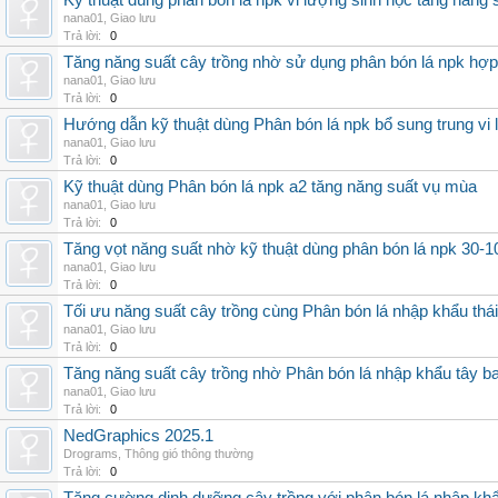
Kỹ thuật dùng phân bón lá npk vi lượng sinh học tăng năng 
nana01
,
Giao lưu
Trả lời:
0
Tăng năng suất cây trồng nhờ sử dụng phân bón lá npk hợp 
nana01
,
Giao lưu
Trả lời:
0
Hướng dẫn kỹ thuật dùng Phân bón lá npk bổ sung trung vi
nana01
,
Giao lưu
Trả lời:
0
Kỹ thuật dùng Phân bón lá npk a2 tăng năng suất vụ mùa
nana01
,
Giao lưu
Trả lời:
0
Tăng vọt năng suất nhờ kỹ thuật dùng phân bón lá npk 30-1
nana01
,
Giao lưu
Trả lời:
0
Tối ưu năng suất cây trồng cùng Phân bón lá nhập khẩu thái
nana01
,
Giao lưu
Trả lời:
0
Tăng năng suất cây trồng nhờ Phân bón lá nhập khẩu tây b
nana01
,
Giao lưu
Trả lời:
0
NedGraphics 2025.1
Drograms
,
Thông gió thông thường
Trả lời:
0