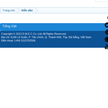
Trang chủ
Diễn đàn
Tiếng Việt
Copyright © 2013 D.M.E.C Co.,Ltd, All Rights Reserved.
Địa chỉ: K190 Lê Duẩn, P. Tân chính, Q. Thanh Khê, Thp. Đà Nẵng, Việt Nam.
Điện thoại: (+84) 5113752506