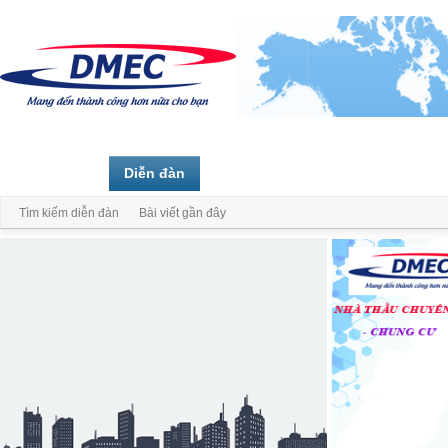
Trang chủ
Diễn đàn
Thành viên
Tìm kiếm diễn đàn
Bài viết gần đây