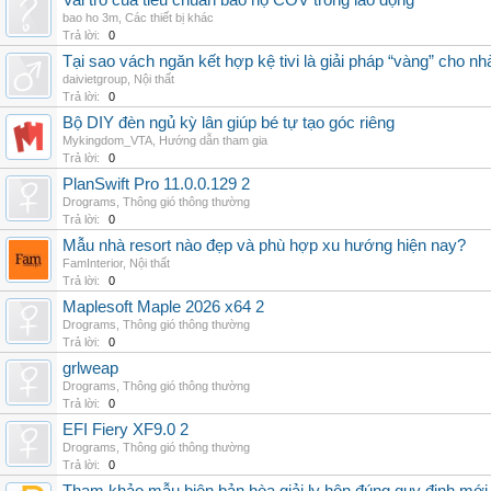
Vai trò của tiêu chuẩn bảo hộ COV trong lao động
bao ho 3m
,
Các thiết bị khác
Trả lời:
0
Tại sao vách ngăn kết hợp kệ tivi là giải pháp “vàng” cho nh
daivietgroup
,
Nội thất
Trả lời:
0
Bộ DIY đèn ngủ kỳ lân giúp bé tự tạo góc riêng
Mykingdom_VTA
,
Hướng dẫn tham gia
Trả lời:
0
PlanSwift Pro 11.0.0.129 2
Drograms
,
Thông gió thông thường
Trả lời:
0
Mẫu nhà resort nào đẹp và phù hợp xu hướng hiện nay?
FamInterior
,
Nội thất
Trả lời:
0
Maplesoft Maple 2026 x64 2
Drograms
,
Thông gió thông thường
Trả lời:
0
grlweap
Drograms
,
Thông gió thông thường
Trả lời:
0
EFI Fiery XF9.0 2
Drograms
,
Thông gió thông thường
Trả lời:
0