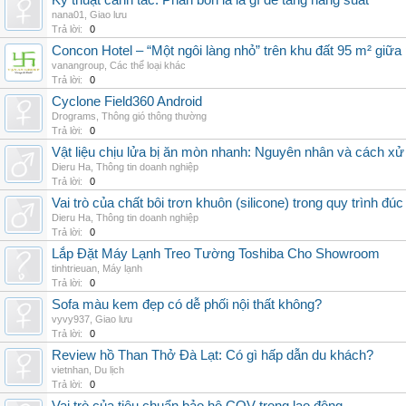
Kỹ thuật canh tác: Phân bón lá là gì để tăng năng suất
nana01
,
Giao lưu
Trả lời:
0
Concon Hotel – “Một ngôi làng nhỏ” trên khu đất 95 m² giữa
vanangroup
,
Các thể loại khác
Trả lời:
0
Cyclone Field360 Android
Drograms
,
Thông gió thông thường
Trả lời:
0
Vật liệu chịu lửa bị ăn mòn nhanh: Nguyên nhân và cách xử 
Dieru Ha
,
Thông tin doanh nghiệp
Trả lời:
0
Vai trò của chất bôi trơn khuôn (silicone) trong quy trình đ
Dieru Ha
,
Thông tin doanh nghiệp
Trả lời:
0
Lắp Đặt Máy Lạnh Treo Tường Toshiba Cho Showroom
tinhtrieuan
,
Máy lạnh
Trả lời:
0
Sofa màu kem đẹp có dễ phối nội thất không?
vyvy937
,
Giao lưu
Trả lời:
0
Review hồ Than Thở Đà Lạt: Có gì hấp dẫn du khách?
vietnhan
,
Du lịch
Trả lời:
0