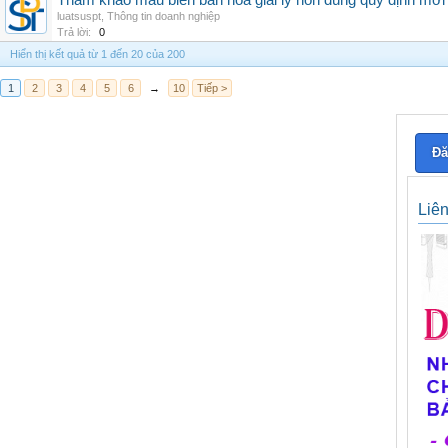
Tham khảo mẫu biên bản hòa giải ly hôn đúng quy định mới
luatsuspt
,
Thông tin doanh nghiệp
Trả lời:
0
Hiển thị kết quả từ 1 đến 20 của 200
1
2
3
4
5
6
→
10
Tiếp >
Đă
Liê