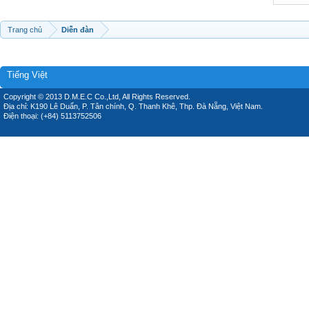
Trang chủ
Diễn đàn
Tiếng Việt
Copyright © 2013 D.M.E.C Co.,Ltd, All Rights Reserved.
Địa chỉ: K190 Lê Duẩn, P. Tân chính, Q. Thanh Khê, Thp. Đà Nẵng, Việt Nam.
Điện thoại: (+84) 5113752506