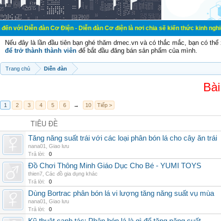
àn Cơ Điện - Diễn đàn Cơ điện là nơi chia sẽ kiến thức kinh nghiệm trong lãnh
Nếu đây là lần đầu tiên bạn ghé thăm dmec.vn và có thắc mắc, bạn có th
để trở thành thành viên
để bắt đầu đăng bán sản phẩm của mình.
Trang chủ
Diễn đàn
Bài
1
2
3
4
5
6
→
10
Tiếp >
TIÊU ĐỀ
Tăng năng suất trái với các loại phân bón lá cho cây ăn trái
nana01
,
Giao lưu
Trả lời:
0
Đồ Chơi Thông Minh Giáo Dục Cho Bé - YUMI TOYS
thien7
,
Các đồ gia dụng khác
Trả lời:
0
Dùng Bortrac phân bón lá vi lượng tăng năng suất vụ mùa
nana01
,
Giao lưu
Trả lời:
0