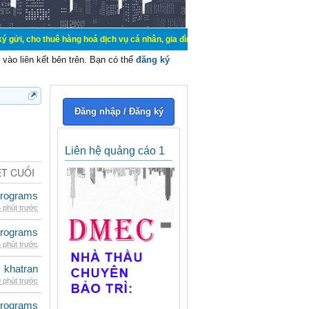
 thuê hàng hoá dịch vụ cá nhân, gia đình. Mua bán, ký gửi, cho thuê thiết bị 
vào liên kết bên trên. Bạn có thể
đăng ký
Đăng nhập / Đăng ký
Liên hệ quảng cáo 1
ẾT CUỐI
rograms
 phút trước
rograms
 phút trước
khatran
 phút trước
rograms