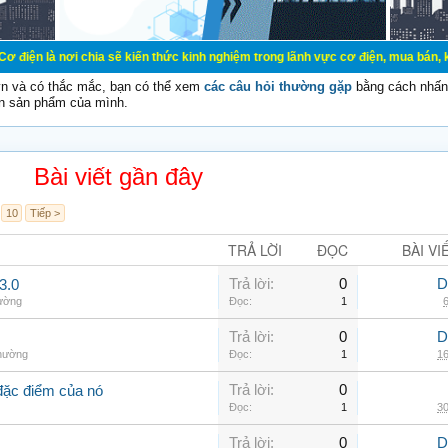
ơi chia sẽ kiến thức kinh nghiệm trong lãnh vực cơ điện, mua bán, ký gửi, cho
vn và có thắc mắc, bạn có thể xem
các câu hỏi thường gặp
bằng cách nhấn 
n sản phẩm của mình.
Bài viết gần đây
10
Tiếp >
TRẢ LỜI
ĐỌC
BÀI VI
Trả lời:
0
D
3.0
hường
Đọc:
1
6
Trả lời:
0
D
thường
Đọc:
1
16
Trả lời:
0
đặc điểm của nó
Đọc:
1
30
Trả lời:
0
D