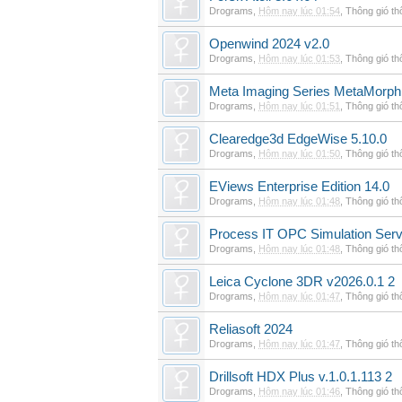
Drograms
,
Hôm nay lúc 01:54
,
Thông gió t
Openwind 2024 v2.0
Drograms
,
Hôm nay lúc 01:53
,
Thông gió t
Meta Imaging Series MetaMorph
Drograms
,
Hôm nay lúc 01:51
,
Thông gió t
Clearedge3d EdgeWise 5.10.0
Drograms
,
Hôm nay lúc 01:50
,
Thông gió t
EViews Enterprise Edition 14.0
Drograms
,
Hôm nay lúc 01:48
,
Thông gió t
Process IT OPC Simulation Serv
Drograms
,
Hôm nay lúc 01:48
,
Thông gió t
Leica Cyclone 3DR v2026.0.1 2
Drograms
,
Hôm nay lúc 01:47
,
Thông gió t
Reliasoft 2024
Drograms
,
Hôm nay lúc 01:47
,
Thông gió t
Drillsoft HDX Plus v.1.0.1.113 2
Drograms
,
Hôm nay lúc 01:46
,
Thông gió t