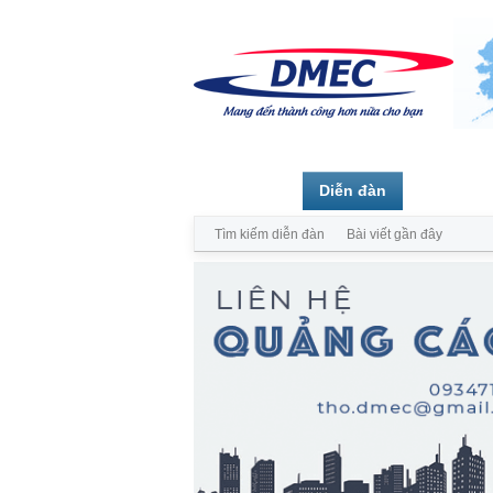
Trang chủ
Diễn đàn
Thành vi
Tìm kiếm diễn đàn
Bài viết gần đây