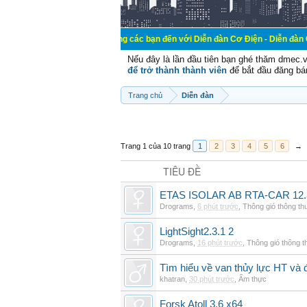
Chào mừng các bạn đến với Diễn đàn Cơ Điện - Diễn đàn Cơ điện là n
Nếu đây là lần đầu tiên bạn ghé thăm dmec.
để trở thành thành viên
để bắt đầu đăng bá
Trang chủ
Diễn đàn
Trang 1 của 10 trang
1
2
3
4
5
6
→
TIÊU ĐỀ
ETAS ISOLAR AB RTA-CAR 12.
Drograms
,
6 phút trước
,
Thông gió thông t
LightSight2.3.1 2
Drograms
,
16 phút trước
,
Thông gió thông 
Tìm hiểu về van thủy lực HT và 
khatran
,
30 phút trước
,
Ẩm thực
Forsk Atoll 3.6 x64