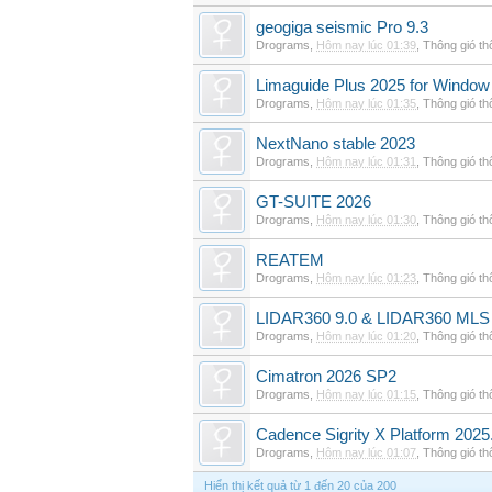
geogiga seismic Pro 9.3
Drograms
,
Hôm nay lúc 01:39
,
Thông gió t
Limaguide Plus 2025 for Window
Drograms
,
Hôm nay lúc 01:35
,
Thông gió t
NextNano stable 2023
Drograms
,
Hôm nay lúc 01:31
,
Thông gió t
GT-SUITE 2026
Drograms
,
Hôm nay lúc 01:30
,
Thông gió t
REATEM
Drograms
,
Hôm nay lúc 01:23
,
Thông gió t
LIDAR360 9.0 & LIDAR360 MLS 
Drograms
,
Hôm nay lúc 01:20
,
Thông gió t
Cimatron 2026 SP2
Drograms
,
Hôm nay lúc 01:15
,
Thông gió t
Cadence Sigrity X Platform 2025
Drograms
,
Hôm nay lúc 01:07
,
Thông gió t
Hiển thị kết quả từ 1 đến 20 của 200