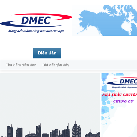
Trang chủ
Diễn đàn
Thành viên
Tìm kiếm diễn đàn
Bài viết gần đây