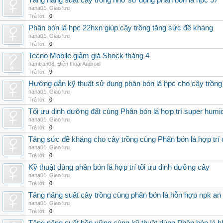
Tăng năng suất cây trồng nhờ sử dụng phân bón lá hpc 97
nana01
,
Giao lưu
Trả lời:
0
Phân bón lá hpc 22hxn giúp cây trồng tăng sức đề kháng
nana01
,
Giao lưu
Trả lời:
0
Tecno Mobile giảm giá Shock tháng 4
namtran08
,
Điện thoại Android
Trả lời:
9
Hướng dẫn kỹ thuật sử dụng phân bón lá hpc cho cây trồng
nana01
,
Giao lưu
Trả lời:
0
Tối ưu dinh dưỡng đất cùng Phân bón lá hợp trí super humi
nana01
,
Giao lưu
Trả lời:
0
Tăng sức đề kháng cho cây trồng cùng Phân bón lá hợp trí 
nana01
,
Giao lưu
Trả lời:
0
Kỹ thuật dùng phân bón lá hợp trí tối ưu dinh dưỡng cây
nana01
,
Giao lưu
Trả lời:
0
Tăng năng suất cây trồng cùng phân bón lá hỗn hợp npk an
nana01
,
Giao lưu
Trả lời:
0