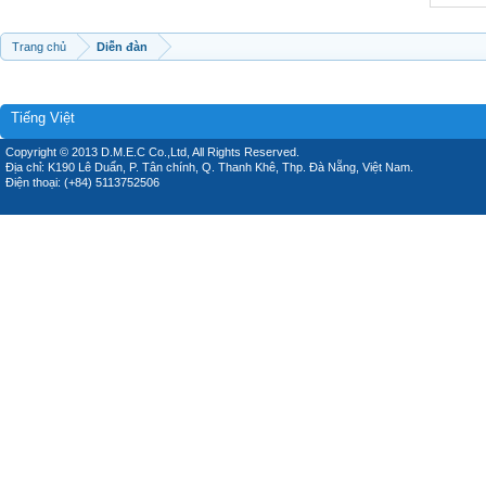
Trang chủ
Diễn đàn
Tiếng Việt
Copyright © 2013 D.M.E.C Co.,Ltd, All Rights Reserved.
Địa chỉ: K190 Lê Duẩn, P. Tân chính, Q. Thanh Khê, Thp. Đà Nẵng, Việt Nam.
Điện thoại: (+84) 5113752506