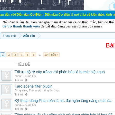
ễn đàn Cơ Điện - Diễn đàn Cơ điện là nơi chia sẽ kiến thức kinh nghiệm trong l
Nếu đây là lần đầu tiên bạn ghé thăm dmec.vn và có thắc mắc, bạn có th
để trở thành thành viên
để bắt đầu đăng bán sản phẩm của mình.
Trang chủ
Diễn đàn
Bài
1
2
3
4
5
6
→
10
Tiếp >
TIÊU ĐỀ
Tối ưu bộ rễ cây trồng với phân bón lá humic hiệu quả
nana01
,
Giao lưu
Trả lời:
0
Faro scene filter plugin
Drograms
,
Thông gió thông thường
Trả lời:
0
Kỹ thuật dùng Phân bón lá htc đại ngàn tăng năng suất lúa
nana01
,
Giao lưu
Trả lời:
0