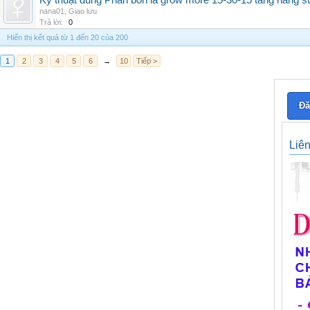
Kỹ thuật dùng Phân bón lá grow more 15-30-15 tăng năng s
nana01
,
Giao lưu
Trả lời:
0
Hiển thị kết quả từ 1 đến 20 của 200
1
2
3
4
5
6
→
10
Tiếp >
Đă
Liê