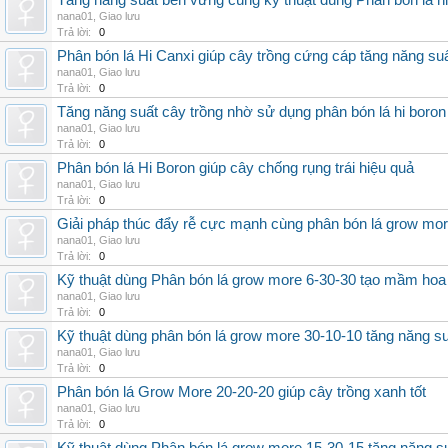
Tăng năng suất bền vững cùng kỹ thuật dùng Phân bón lá h
nana01
,
Giao lưu
Trả lời:
0
Phân bón lá Hi Canxi giúp cây trồng cứng cáp tăng năng su
nana01
,
Giao lưu
Trả lời:
0
Tăng năng suất cây trồng nhờ sử dụng phân bón lá hi boron
nana01
,
Giao lưu
Trả lời:
0
Phân bón lá Hi Boron giúp cây chống rụng trái hiệu quả
nana01
,
Giao lưu
Trả lời:
0
Giải pháp thúc đẩy rễ cực mạnh cùng phân bón lá grow mo
nana01
,
Giao lưu
Trả lời:
0
Kỹ thuật dùng Phân bón lá grow more 6-30-30 tạo mầm hoa
nana01
,
Giao lưu
Trả lời:
0
Kỹ thuật dùng phân bón lá grow more 30-10-10 tăng năng s
nana01
,
Giao lưu
Trả lời:
0
Phân bón lá Grow More 20-20-20 giúp cây trồng xanh tốt
nana01
,
Giao lưu
Trả lời:
0