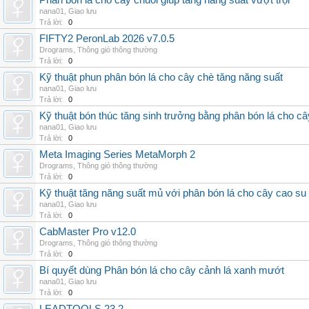
Phân bón lá cho cây chuối giúp tăng năng suất vượt trội
nana01
,
Giao lưu
Trả lời:
0
FIFTY2 PeronLab 2026 v7.0.5
Drograms
,
Thông gió thông thường
Trả lời:
0
Kỹ thuật phun phân bón lá cho cây chè tăng năng suất
nana01
,
Giao lưu
Trả lời:
0
Kỹ thuật bón thúc tăng sinh trưởng bằng phân bón lá cho c
nana01
,
Giao lưu
Trả lời:
0
Meta Imaging Series MetaMorph 2
Drograms
,
Thông gió thông thường
Trả lời:
0
Kỹ thuật tăng năng suất mủ với phân bón lá cho cây cao su
nana01
,
Giao lưu
Trả lời:
0
CabMaster Pro v12.0
Drograms
,
Thông gió thông thường
Trả lời:
0
Bí quyết dùng Phân bón lá cho cây cảnh lá xanh mướt
nana01
,
Giao lưu
Trả lời:
0