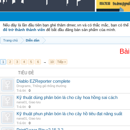
Nếu đây là lần đầu tiên bạn ghé thăm dmec.vn và có thắc mắc, bạn có th
để trở thành thành viên
để bắt đầu đăng bán sản phẩm của mình.
Trang chủ
Diễn đàn
Bài
1
2
3
4
5
6
→
10
Tiếp >
TIÊU ĐỀ
Diablo EZReporter complete
Drograms
,
Thông gió thông thường
Trả lời:
0
Kỹ thuật dùng phân bón lá cho cây hoa hồng sai cách
nana01
,
Giao lưu
Trả lời:
0
Kỹ thuật phun phân bón lá cho cây hồ tiêu đạt năng suất
nana01
,
Giao lưu
Trả lời:
0