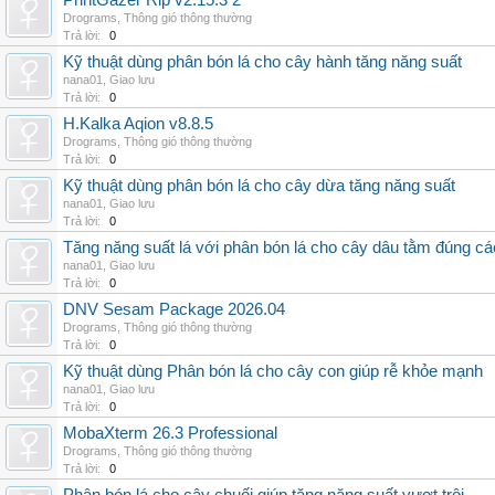
PrintGazer Rip v2.15.3 2
Drograms
,
Thông gió thông thường
Trả lời:
0
Kỹ thuật dùng phân bón lá cho cây hành tăng năng suất
nana01
,
Giao lưu
Trả lời:
0
H.Kalka Aqion v8.8.5
Drograms
,
Thông gió thông thường
Trả lời:
0
Kỹ thuật dùng phân bón lá cho cây dừa tăng năng suất
nana01
,
Giao lưu
Trả lời:
0
Tăng năng suất lá với phân bón lá cho cây dâu tằm đúng c
nana01
,
Giao lưu
Trả lời:
0
DNV Sesam Package 2026.04
Drograms
,
Thông gió thông thường
Trả lời:
0
Kỹ thuật dùng Phân bón lá cho cây con giúp rễ khỏe mạnh
nana01
,
Giao lưu
Trả lời:
0
MobaXterm 26.3 Professional
Drograms
,
Thông gió thông thường
Trả lời:
0