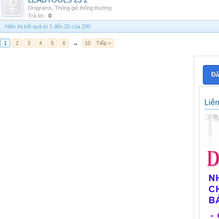
LEADTOOLS 23 2
Drograms
,
Thông gió thông thường
Trả lời:
0
Hiển thị kết quả từ 1 đến 20 của 200
1
2
3
4
5
6
→
10
Tiếp >
Đă
Liê