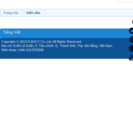
Trang chủ
Diễn đàn
Tiếng Việt
Copyright © 2013 D.M.E.C Co.,Ltd, All Rights Reserved.
Địa chỉ: K190 Lê Duẩn, P. Tân chính, Q. Thanh Khê, Thp. Đà Nẵng, Việt Nam.
Điện thoại: (+84) 5113752506