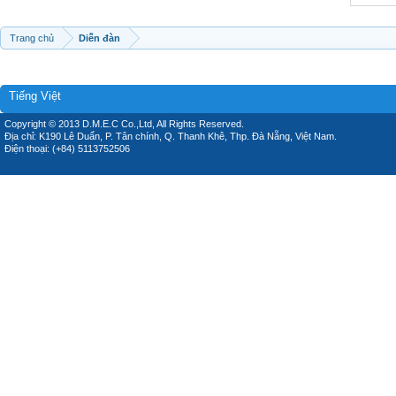
Trang chủ
Diễn đàn
Tiếng Việt
Copyright © 2013 D.M.E.C Co.,Ltd, All Rights Reserved.
Địa chỉ: K190 Lê Duẩn, P. Tân chính, Q. Thanh Khê, Thp. Đà Nẵng, Việt Nam.
Điện thoại: (+84) 5113752506