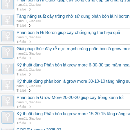
Phân bón lá Hi Canxi giúp cây trồng cứng cáp tăng năng su
nana01
,
Giao lưu
Trả lời:
0
Tăng năng suất cây trồng nhờ sử dụng phân bón lá hi boron
nana01
,
Giao lưu
Trả lời:
0
Phân bón lá Hi Boron giúp cây chống rụng trái hiệu quả
nana01
,
Giao lưu
Trả lời:
0
Giải pháp thúc đẩy rễ cực mạnh cùng phân bón lá grow mo
nana01
,
Giao lưu
Trả lời:
0
Kỹ thuật dùng Phân bón lá grow more 6-30-30 tạo mầm hoa
nana01
,
Giao lưu
Trả lời:
0
Kỹ thuật dùng phân bón lá grow more 30-10-10 tăng năng s
nana01
,
Giao lưu
Trả lời:
0
Phân bón lá Grow More 20-20-20 giúp cây trồng xanh tốt
nana01
,
Giao lưu
Trả lời:
0
Kỹ thuật dùng Phân bón lá grow more 15-30-15 tăng năng s
nana01
,
Giao lưu
Trả lời:
0