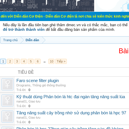
đàn Cơ Điện - Diễn đàn Cơ điện là nơi chia sẽ kiến thức kinh nghiệm trong lãnh
Nếu đây là lần đầu tiên bạn ghé thăm dmec.vn và có thắc mắc, bạn có th
để trở thành thành viên
để bắt đầu đăng bán sản phẩm của mình.
Trang chủ
Diễn đàn
Bài
1
2
3
4
5
6
→
10
Tiếp >
TIÊU ĐỀ
Faro scene filter plugin
Drograms
,
Thông gió thông thường
Trả lời:
0
Kỹ thuật dùng Phân bón lá htc đại ngàn tăng năng suất lúa
nana01
,
Giao lưu
Trả lời:
0
Tăng năng suất cây trồng nhờ sử dụng phân bón lá hpc 97
nana01
,
Giao lưu
Trả lời:
0