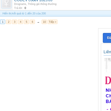
CODEV codev 2025.03
Drograms
,
Thông gió thông thường
Trả lời:
0
Hiển thị kết quả từ 1 đến 20 của 200
1
2
3
4
5
6
→
10
Tiếp >
Đă
Liê