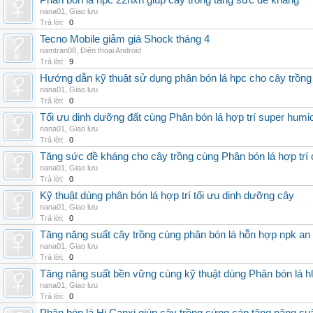
Phân bón lá hpc 22hxn giúp cây trồng tăng sức đề kháng
nana01
,
Giao lưu
Trả lời:
0
Tecno Mobile giảm giá Shock tháng 4
namtran08
,
Điện thoại Android
Trả lời:
9
Hướng dẫn kỹ thuật sử dụng phân bón lá hpc cho cây trồng
nana01
,
Giao lưu
Trả lời:
0
Tối ưu dinh dưỡng đất cùng Phân bón lá hợp trí super humi
nana01
,
Giao lưu
Trả lời:
0
Tăng sức đề kháng cho cây trồng cùng Phân bón lá hợp trí 
nana01
,
Giao lưu
Trả lời:
0
Kỹ thuật dùng phân bón lá hợp trí tối ưu dinh dưỡng cây
nana01
,
Giao lưu
Trả lời:
0
Tăng năng suất cây trồng cùng phân bón lá hỗn hợp npk an
nana01
,
Giao lưu
Trả lời:
0
Tăng năng suất bền vững cùng kỹ thuật dùng Phân bón lá h
nana01
,
Giao lưu
Trả lời:
0