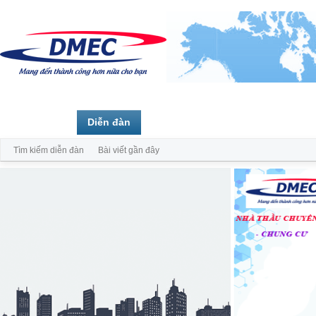
Trang chủ
Diễn đàn
Thành viên
Tìm kiếm diễn đàn
Bài viết gần đây