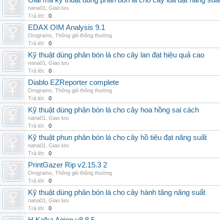
Giải mã kỹ thuật dùng phân bón lá cho cây lúa đạt năng suấ
nana01
,
Giao lưu
Trả lời:
0
EDAX OIM Analysis 9.1
Drograms
,
Thông gió thông thường
Trả lời:
0
Kỹ thuật dùng phân bón lá cho cây lan đạt hiệu quả cao
nana01
,
Giao lưu
Trả lời:
0
Diablo EZReporter complete
Drograms
,
Thông gió thông thường
Trả lời:
0
Kỹ thuật dùng phân bón lá cho cây hoa hồng sai cách
nana01
,
Giao lưu
Trả lời:
0
Kỹ thuật phun phân bón lá cho cây hồ tiêu đạt năng suất
nana01
,
Giao lưu
Trả lời:
0
PrintGazer Rip v2.15.3 2
Drograms
,
Thông gió thông thường
Trả lời:
0
Kỹ thuật dùng phân bón lá cho cây hành tăng năng suất
nana01
,
Giao lưu
Trả lời:
0