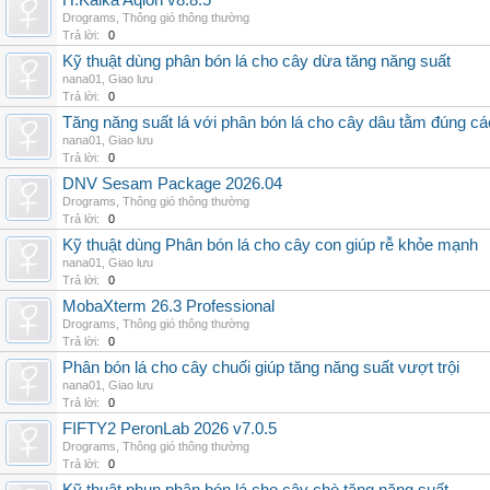
H.Kalka Aqion v8.8.5
Drograms
,
Thông gió thông thường
Trả lời:
0
Kỹ thuật dùng phân bón lá cho cây dừa tăng năng suất
nana01
,
Giao lưu
Trả lời:
0
Tăng năng suất lá với phân bón lá cho cây dâu tằm đúng c
nana01
,
Giao lưu
Trả lời:
0
DNV Sesam Package 2026.04
Drograms
,
Thông gió thông thường
Trả lời:
0
Kỹ thuật dùng Phân bón lá cho cây con giúp rễ khỏe mạnh
nana01
,
Giao lưu
Trả lời:
0
MobaXterm 26.3 Professional
Drograms
,
Thông gió thông thường
Trả lời:
0
Phân bón lá cho cây chuối giúp tăng năng suất vượt trội
nana01
,
Giao lưu
Trả lời:
0
FIFTY2 PeronLab 2026 v7.0.5
Drograms
,
Thông gió thông thường
Trả lời:
0