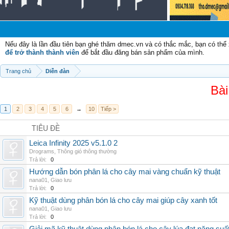
Nếu đây là lần đầu tiên bạn ghé thăm dmec.vn và có thắc mắc, bạn có th
để trở thành thành viên
để bắt đầu đăng bán sản phẩm của mình.
Trang chủ
Diễn đàn
Bài
1
2
3
4
5
6
→
10
Tiếp >
TIÊU ĐỀ
Leica Infinity 2025 v5.1.0 2
Drograms
,
Thông gió thông thường
Trả lời:
0
Hướng dẫn bón phân lá cho cây mai vàng chuẩn kỹ thuật
nana01
,
Giao lưu
Trả lời:
0
Kỹ thuật dùng phân bón lá cho cây mai giúp cây xanh tốt
nana01
,
Giao lưu
Trả lời:
0