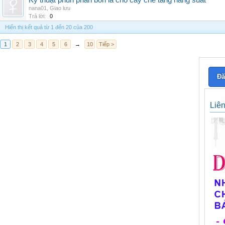
Kỹ thuật phun phân bón lá cho cây chè tăng năng suất
nana01
,
Giao lưu
Trả lời:
0
Hiển thị kết quả từ 1 đến 20 của 200
1
2
3
4
5
6
→
10
Tiếp >
Đă
Liê