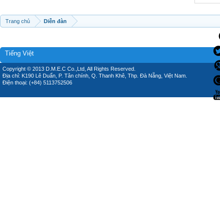
Trang chủ
Diễn đàn
Tiếng Việt
Copyright © 2013 D.M.E.C Co.,Ltd, All Rights Reserved.
Địa chỉ: K190 Lê Duẩn, P. Tân chính, Q. Thanh Khê, Thp. Đà Nẵng, Việt Nam.
Điện thoại: (+84) 5113752506