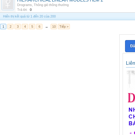
HIERARCHICAL LINEAR MODELS HLM 2
Drograms
,
Thông gió thông thường
Trả lời:
0
Hiển thị kết quả từ 1 đến 20 của 200
1
2
3
4
5
6
→
10
Tiếp >
Đă
Liê