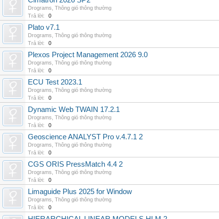
Cimatron 2026 SP2
Drograms
,
Thông gió thông thường
Trả lời:
0
Plato v7.1
Drograms
,
Thông gió thông thường
Trả lời:
0
Plexos Project Management 2026 9.0
Drograms
,
Thông gió thông thường
Trả lời:
0
ECU Test 2023.1
Drograms
,
Thông gió thông thường
Trả lời:
0
Dynamic Web TWAIN 17.2.1
Drograms
,
Thông gió thông thường
Trả lời:
0
Geoscience ANALYST Pro v.4.7.1 2
Drograms
,
Thông gió thông thường
Trả lời:
0
CGS ORIS PressMatch 4.4 2
Drograms
,
Thông gió thông thường
Trả lời:
0
Limaguide Plus 2025 for Window
Drograms
,
Thông gió thông thường
Trả lời:
0