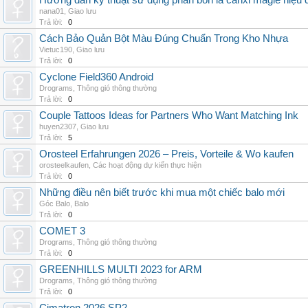
Hướng dẫn kỹ thuật sử dụng phân bón lá canxi magie hiệu 
nana01
,
Giao lưu
Trả lời:
0
Cách Bảo Quản Bột Màu Đúng Chuẩn Trong Kho Nhựa
Vietuc190
,
Giao lưu
Trả lời:
0
Cyclone Field360 Android
Drograms
,
Thông gió thông thường
Trả lời:
0
Couple Tattoos Ideas for Partners Who Want Matching Ink
huyen2307
,
Giao lưu
Trả lời:
5
Orosteel Erfahrungen 2026 – Preis, Vorteile & Wo kaufen
orosteelkaufen
,
Các hoạt động dự kiến thực hiện
Trả lời:
0
Những điều nên biết trước khi mua một chiếc balo mới
Góc Balo
,
Balo
Trả lời:
0
COMET 3
Drograms
,
Thông gió thông thường
Trả lời:
0
GREENHILLS MULTI 2023 for ARM
Drograms
,
Thông gió thông thường
Trả lời:
0