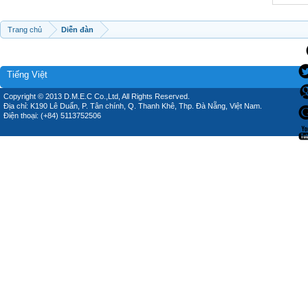
Trang chủ
Diễn đàn
Tiếng Việt
Copyright © 2013 D.M.E.C Co.,Ltd, All Rights Reserved.
Địa chỉ: K190 Lê Duẩn, P. Tân chính, Q. Thanh Khê, Thp. Đà Nẵng, Việt Nam.
Điện thoại: (+84) 5113752506