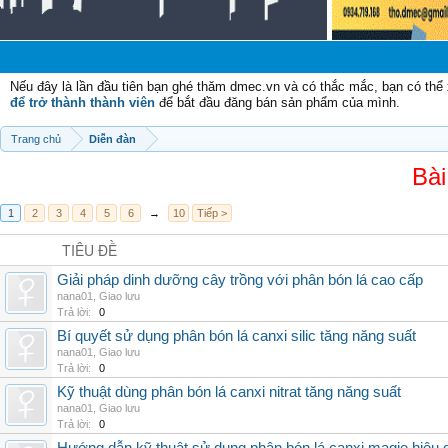
Nếu đây là lần đầu tiên bạn ghé thăm dmec.vn và có thắc mắc, bạn có th
để trở thành thành viên
để bắt đầu đăng bán sản phẩm của mình.
Trang chủ
Diễn đàn
Bài
1
2
3
4
5
6
→
10
Tiếp >
TIÊU ĐỀ
Giải pháp dinh dưỡng cây trồng với phân bón lá cao cấp
nana01
,
Giao lưu
Trả lời:
0
Bí quyết sử dụng phân bón lá canxi silic tăng năng suất
nana01
,
Giao lưu
Trả lời:
0
Kỹ thuật dùng phân bón lá canxi nitrat tăng năng suất
nana01
,
Giao lưu
Trả lời:
0