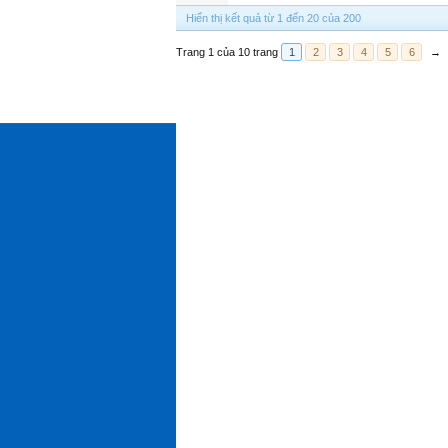
Hiển thị kết quả từ 1 đến 20 của 200
Trang 1 của 10 trang
1
2
3
4
5
6
→