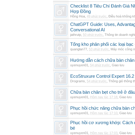
Checklist 8 Tiêu Chí Đánh Giá
Hợp Đồng
Hồng Hoa
,
49 phút trước
,
Điều hoà không k
ChatGPT Guide: Uses, Advantage
Conversational AI
jathrutp
,
50 phút trước
,
Thông tin doanh ngh
Tổng kho phân phối các loại bạc c
quanglan77
,
53 phút trước
,
Máy móc công n
Hướng dẫn cách chữa bàn chân b
uyenuyen01
,
54 phút trước
,
Giao lưu
EcoStruxure Control Expert 16.2
Drograms
,
54 phút trước
,
Thông gió thông 
Chữa bàn chân bẹt cho trẻ ở đâu
uyenuyen01
,
Hôm nay lúc 17:18
,
Giao lưu
Phục hồi chức năng chữa bàn c
uyenuyen01
,
Hôm nay lúc 17:10
,
Giao lưu
Phục hồi cơ xương khớp: Cách đi
bé
uyenuyen01
,
Hôm nay lúc 17:03
,
Giao lưu