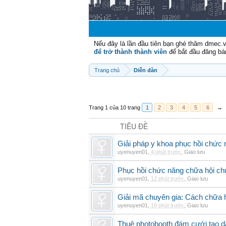
Nếu đây là lần đầu tiên bạn ghé thăm dmec.
để trở thành thành viên
để bắt đầu đăng bá
Trang chủ
Diễn đàn
Trang 1 của 10 trang
1
2
3
4
5
6
→
TIÊU ĐỀ
Giải pháp y khoa phục hồi chức n
uyenuyen01
,
4 phút trước
,
Giao lưu
Phục hồi chức năng chữa hội ch
uyenuyen01
,
12 phút trước
,
Giao lưu
Giải mã chuyên gia: Cách chữa 
uyenuyen01
,
19 phút trước
,
Giao lưu
Thuê photobooth đám cưới tạo dấ