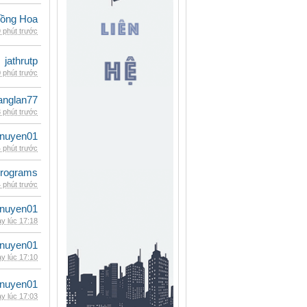
ồng Hoa
 phút trước
jathrutp
 phút trước
anglan77
 phút trước
nuyen01
 phút trước
rograms
 phút trước
nuyen01
y lúc 17:18
nuyen01
y lúc 17:10
nuyen01
y lúc 17:03