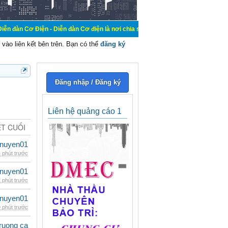
n - Diễn đàn Cơ điện là nơi chia sẽ kiến thức kinh nghiệm trong lãnh vực cơ đi
vào liên kết bên trên. Bạn có thể
đăng ký
Đăng nhập / Đăng ký
Liên hệ quảng cáo 1
ẾT CUỐI
nuyen01
 phút trước
nuyen01
 phút trước
nuyen01
 phút trước
ruong ca