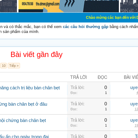
Chào mừng các bạn đến với Diễn đàn Cơ Điệ
vn và có thắc mắc, bạn có thể xem
các câu hỏi thường gặp
bằng cách nhấn 
n sản phẩm của mình.
Bài viết gần đây
10
Tiếp >
TRẢ LỜI
ĐỌC
BÀI VI
Trả lời:
0
uye
ăng cách trị liệu bàn chân bẹt
Đọc:
1
4
Trả lời:
0
uye
ứng bàn chân bẹt ở đâu
Đọc:
1
12
Trả lời:
0
uye
hội chứng bàn chân bẹt
Đọc:
1
19
Trả lời:
0
T
u ấn cho ngày trọng đại