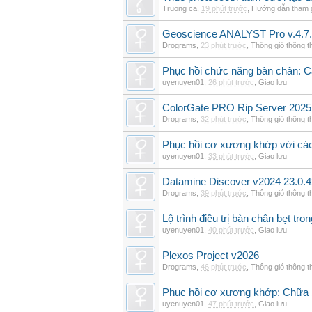
Truong ca
,
19 phút trước
,
Hướng dẫn tham 
Geoscience ANALYST Pro v.4.7.
Drograms
,
23 phút trước
,
Thông gió thông 
Phục hồi chức năng bàn chân: Cá
uyenuyen01
,
26 phút trước
,
Giao lưu
ColorGate PRO Rip Server 2025
Drograms
,
32 phút trước
,
Thông gió thông 
Phục hồi cơ xương khớp với cá
uyenuyen01
,
33 phút trước
,
Giao lưu
Datamine Discover v2024 23.0.
Drograms
,
39 phút trước
,
Thông gió thông 
Lộ trình điều trị bàn chân bẹt tro
uyenuyen01
,
40 phút trước
,
Giao lưu
Plexos Project v2026
Drograms
,
46 phút trước
,
Thông gió thông 
Phục hồi cơ xương khớp: Chữa b
uyenuyen01
,
47 phút trước
,
Giao lưu