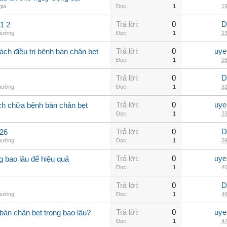
gia
Đọc:
1
19
Trả lời:
0
D
1 2
thường
Đọc:
1
23
Trả lời:
0
uye
ch điều trị bệnh bàn chân bẹt
Đọc:
1
26
Trả lời:
0
D
thường
Đọc:
1
32
Trả lời:
0
uye
ch chữa bệnh bàn chân bẹt
Đọc:
1
33
Trả lời:
0
D
426
thường
Đọc:
1
39
Trả lời:
0
uye
ng bao lâu để hiệu quả
Đọc:
1
40
Trả lời:
0
D
thường
Đọc:
1
46
Trả lời:
0
uye
àn chân bẹt trong bao lâu?
Đọc:
1
47