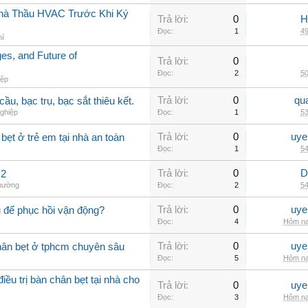
 Nhà Thầu HVAC Trước Khi Ký
Trả lời:
0
H
Đọc:
1
49
hí
s, and Future of
Trả lời:
0
Đọc:
2
50
iệp
Trả lời:
0
qu
ầu, bạc trụ, bạc sắt thiêu kết.
ghiệp
Đọc:
1
53
Trả lời:
0
uye
ẹt ở trẻ em tại nhà an toàn
Đọc:
1
54
Trả lời:
0
D
 2
thường
Đọc:
2
54
Trả lời:
0
uye
 để phục hồi vận động?
Đọc:
4
Hôm na
Trả lời:
0
uye
hân bẹt ở tphcm chuyên sâu
Đọc:
5
Hôm na
ều trị bàn chân bẹt tại nhà cho
Trả lời:
0
uye
Đọc:
3
Hôm na