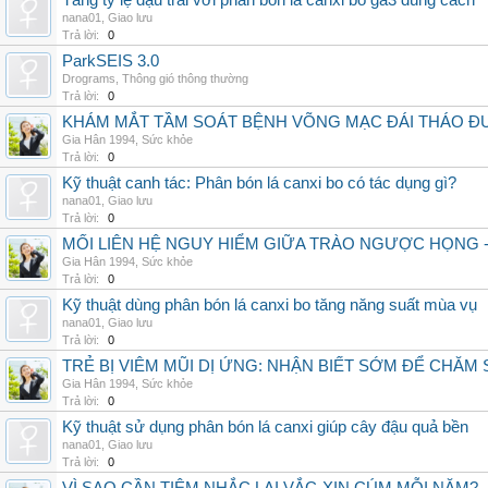
Tăng tỷ lệ đậu trái với phân bón lá canxi bo ga3 đúng cách
nana01
,
Giao lưu
Trả lời:
0
ParkSEIS 3.0
Drograms
,
Thông gió thông thường
Trả lời:
0
KHÁM MẮT TẦM SOÁT BỆNH VÕNG MẠC ĐÁI THÁO ĐƯ
Gia Hân 1994
,
Sức khỏe
Trả lời:
0
Kỹ thuật canh tác: Phân bón lá canxi bo có tác dụng gì?
nana01
,
Giao lưu
Trả lời:
0
MỐI LIÊN HỆ NGUY HIỂM GIỮA TRÀO NGƯỢC HỌNG 
Gia Hân 1994
,
Sức khỏe
Trả lời:
0
Kỹ thuật dùng phân bón lá canxi bo tăng năng suất mùa vụ
nana01
,
Giao lưu
Trả lời:
0
TRẺ BỊ VIÊM MŨI DỊ ỨNG: NHẬN BIẾT SỚM ĐỂ CHĂ
Gia Hân 1994
,
Sức khỏe
Trả lời:
0
Kỹ thuật sử dụng phân bón lá canxi giúp cây đậu quả bền
nana01
,
Giao lưu
Trả lời:
0