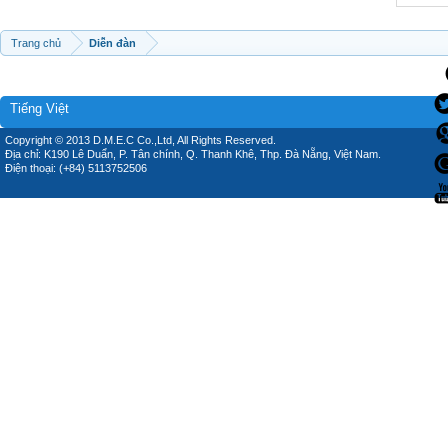
Trang chủ
Diễn đàn
Tiếng Việt
Copyright © 2013 D.M.E.C Co.,Ltd, All Rights Reserved.
Địa chỉ: K190 Lê Duẩn, P. Tân chính, Q. Thanh Khê, Thp. Đà Nẵng, Việt Nam.
Điện thoại: (+84) 5113752506