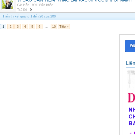
VÌ SAO CẦN TIÊM NHẮC LẠI VẮC-XIN CÚM MỖI NĂM?
Gia Hân 1994
,
Sức khỏe
Trả lời:
0
Hiển thị kết quả từ 1 đến 20 của 200
1
2
3
4
5
6
→
10
Tiếp >
Đă
Liê