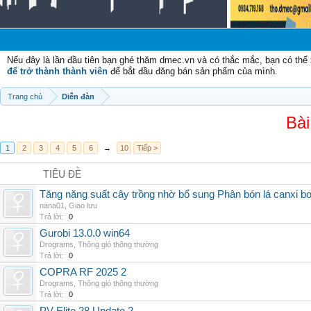
Chào m
Nếu đây là lần đầu tiên bạn ghé thăm dmec.vn và có thắc mắc, bạn có th
để trở thành thành viên
để bắt đầu đăng bán sản phẩm của mình.
Trang chủ
Diễn đàn
Bài
1
2
3
4
5
6
→
10
Tiếp >
TIÊU ĐỀ
Tăng năng suất cây trồng nhờ bổ sung Phân bón lá canxi b
nana01
,
Giao lưu
Trả lời:
0
Gurobi 13.0.0 win64
Drograms
,
Thông gió thông thường
Trả lời:
0
COPRA RF 2025 2
Drograms
,
Thông gió thông thường
Trả lời:
0