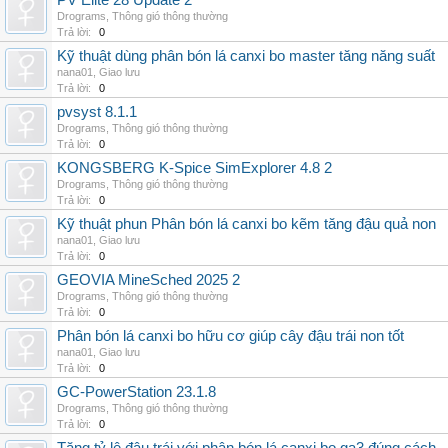
PV Elite 28 Update 2
Drograms
,
Thông gió thông thường
Trả lời:
0
Kỹ thuật dùng phân bón lá canxi bo master tăng năng suất
nana01
,
Giao lưu
Trả lời:
0
pvsyst 8.1.1
Drograms
,
Thông gió thông thường
Trả lời:
0
KONGSBERG K-Spice SimExplorer 4.8 2
Drograms
,
Thông gió thông thường
Trả lời:
0
Kỹ thuật phun Phân bón lá canxi bo kẽm tăng đậu quả non
nana01
,
Giao lưu
Trả lời:
0
GEOVIA MineSched 2025 2
Drograms
,
Thông gió thông thường
Trả lời:
0
Phân bón lá canxi bo hữu cơ giúp cây đậu trái non tốt
nana01
,
Giao lưu
Trả lời:
0
GC-PowerStation 23.1.8
Drograms
,
Thông gió thông thường
Trả lời:
0