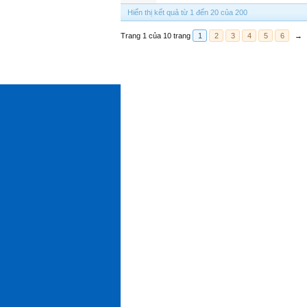
Hiển thị kết quả từ 1 đến 20 của 200
Trang 1 của 10 trang
1
2
3
4
5
6
→