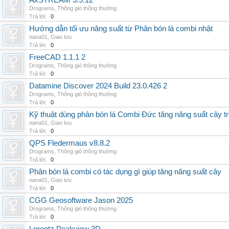
AxSTREAM 3.9.12
Drograms
,
Thông gió thông thường
Trả lời:
0
Hướng dẫn tối ưu năng suất từ Phân bón lá combi nhật
nana01
,
Giao lưu
Trả lời:
0
FreeCAD 1.1.1 2
Drograms
,
Thông gió thông thường
Trả lời:
0
Datamine Discover 2024 Build 23.0.426 2
Drograms
,
Thông gió thông thường
Trả lời:
0
Kỹ thuật dùng phân bón lá Combi Đức tăng năng suất cây t
nana01
,
Giao lưu
Trả lời:
0
QPS Fledermaus v8.8.2
Drograms
,
Thông gió thông thường
Trả lời:
0
Phân bón lá combi có tác dụng gì giúp tăng năng suất cây
nana01
,
Giao lưu
Trả lời:
0
CGG Geosoftware Jason 2025
Drograms
,
Thông gió thông thường
Trả lời:
0