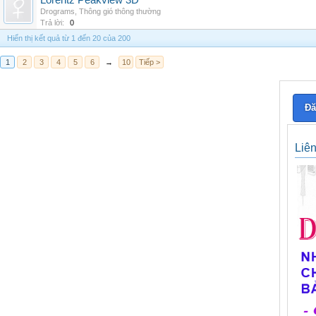
Lorentz Peakview 3D
Drograms
,
Thông gió thông thường
Trả lời:
0
Hiển thị kết quả từ 1 đến 20 của 200
1
2
3
4
5
6
→
10
Tiếp >
Đă
Liê