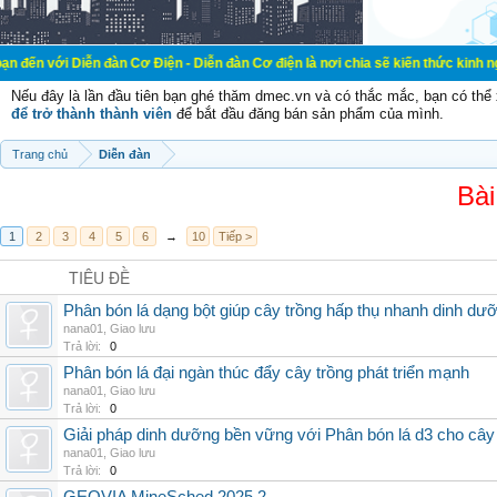
ễn đàn Cơ Điện - Diễn đàn Cơ điện là nơi chia sẽ kiến thức kinh nghiệm trong l
Nếu đây là lần đầu tiên bạn ghé thăm dmec.vn và có thắc mắc, bạn có th
để trở thành thành viên
để bắt đầu đăng bán sản phẩm của mình.
Trang chủ
Diễn đàn
Bài
1
2
3
4
5
6
→
10
Tiếp >
TIÊU ĐỀ
Phân bón lá dạng bột giúp cây trồng hấp thụ nhanh dinh dư
nana01
,
Giao lưu
Trả lời:
0
Phân bón lá đại ngàn thúc đẩy cây trồng phát triển mạnh
nana01
,
Giao lưu
Trả lời:
0
Giải pháp dinh dưỡng bền vững với Phân bón lá d3 cho cây
nana01
,
Giao lưu
Trả lời:
0