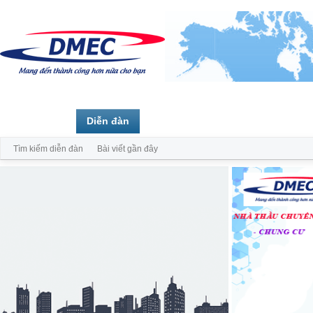
Trang chủ
Diễn đàn
Thành viên
Tìm kiếm diễn đàn
Bài viết gần đây