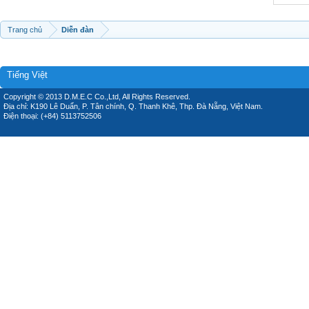
Trang chủ
Diễn đàn
Tiếng Việt
Copyright © 2013 D.M.E.C Co.,Ltd, All Rights Reserved.
Địa chỉ: K190 Lê Duẩn, P. Tân chính, Q. Thanh Khê, Thp. Đà Nẵng, Việt Nam.
Điện thoại: (+84) 5113752506