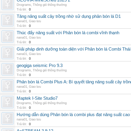
GEOVIA MineSched 2025 2
Drograms
,
Thông gió thông thường
Trả lời:
0
Tăng năng suất cây trồng nhờ sử dụng phân bón lá D1
nana01
,
Giao lưu
Trả lời:
0
Thúc đẩy năng suất với Phân bón lá combi vĩnh thạnh
nana01
,
Giao lưu
Trả lời:
0
Giải pháp dinh dưỡng toàn diện với Phân bón lá Combi Thái
nana01
,
Giao lưu
Trả lời:
0
geogiga seismic Pro 9.3
Drograms
,
Thông gió thông thường
Trả lời:
0
Phân bón lá Combi Plus A: Bí quyết tăng năng suất cây trồn
nana01
,
Giao lưu
Trả lời:
0
Maptek I-Site Studio7
Drograms
,
Thông gió thông thường
Trả lời:
0
Hướng dẫn dùng Phân bón lá combi plus đạt năng suất cao
nana01
,
Giao lưu
Trả lời:
0