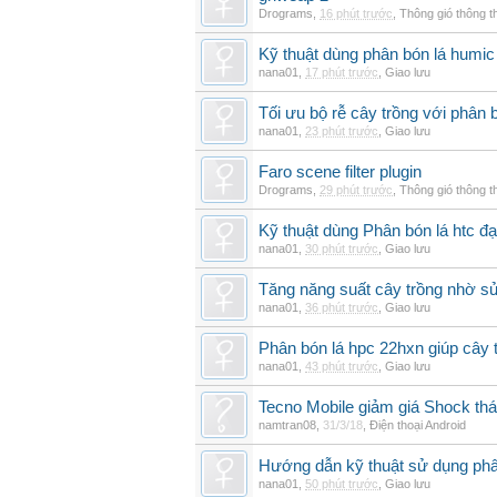
Drograms
,
16 phút trước
,
Thông gió thông 
Kỹ thuật dùng phân bón lá humic
nana01
,
17 phút trước
,
Giao lưu
Tối ưu bộ rễ cây trồng với phân 
nana01
,
23 phút trước
,
Giao lưu
Faro scene filter plugin
Drograms
,
29 phút trước
,
Thông gió thông 
Kỹ thuật dùng Phân bón lá htc đạ
nana01
,
30 phút trước
,
Giao lưu
Tăng năng suất cây trồng nhờ sử
nana01
,
36 phút trước
,
Giao lưu
Phân bón lá hpc 22hxn giúp cây 
nana01
,
43 phút trước
,
Giao lưu
Tecno Mobile giảm giá Shock th
namtran08
,
31/3/18
,
Điện thoại Android
Hướng dẫn kỹ thuật sử dụng phâ
nana01
,
50 phút trước
,
Giao lưu