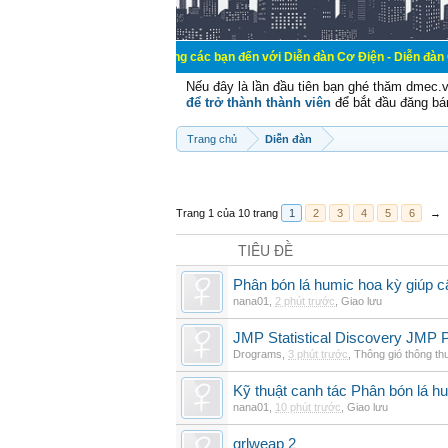
Chào mừng các bạn đến với Diễn đàn Cơ Điện - Diễn đàn Cơ điện là nơi
Nếu đây là lần đầu tiên bạn ghé thăm dmec.
để trở thành thành viên
để bắt đầu đăng bá
Trang chủ
Diễn đàn
Trang 1 của 10 trang
1
2
3
4
5
6
→
TIÊU ĐỀ
Phân bón lá humic hoa kỳ giúp c
nana01
,
2 phút trước
,
Giao lưu
JMP Statistical Discovery JMP P
Drograms
,
3 phút trước
,
Thông gió thông t
Kỹ thuật canh tác Phân bón lá hu
nana01
,
10 phút trước
,
Giao lưu
grlweap 2