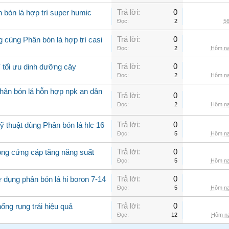
Trả lời:
0
 bón lá hợp trí super humic
Đọc:
2
56
Trả lời:
0
 cùng Phân bón lá hợp trí casi
Đọc:
2
Hôm na
Trả lời:
0
í tối ưu dinh dưỡng cây
Đọc:
2
Hôm na
hân bón lá hỗn hợp npk an dân
Trả lời:
0
Đọc:
2
Hôm na
Trả lời:
0
 thuật dùng Phân bón lá hlc 16
Đọc:
5
Hôm na
Trả lời:
0
rồng cứng cáp tăng năng suất
Đọc:
5
Hôm na
Trả lời:
0
 dụng phân bón lá hi boron 7-14
Đọc:
5
Hôm na
Trả lời:
0
ống rụng trái hiệu quả
Đọc:
12
Hôm na