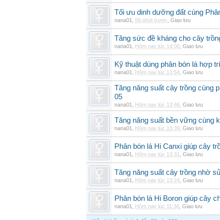
Tối ưu dinh dưỡng đất cùng Phân
nana01
,
56 phút trước
,
Giao lưu
Tăng sức đề kháng cho cây trồng
nana01
,
Hôm nay lúc 14:00
,
Giao lưu
Kỹ thuật dùng phân bón lá hợp tr
nana01
,
Hôm nay lúc 13:54
,
Giao lưu
Tăng năng suất cây trồng cùng p
05
nana01
,
Hôm nay lúc 13:46
,
Giao lưu
Tăng năng suất bền vững cùng kỹ
nana01
,
Hôm nay lúc 13:39
,
Giao lưu
Phân bón lá Hi Canxi giúp cây t
nana01
,
Hôm nay lúc 13:31
,
Giao lưu
Tăng năng suất cây trồng nhờ sử
nana01
,
Hôm nay lúc 13:24
,
Giao lưu
Phân bón lá Hi Boron giúp cây ch
nana01
,
Hôm nay lúc 11:36
,
Giao lưu