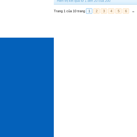
Hiển thị kết quả từ 1 đến 20 của 200
Trang 1 của 10 trang
1
2
3
4
5
6
→