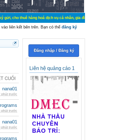
uê hàng hoá dịch vụ cá nhân, gia đình. Mua bán, ký gửi, cho thuê thiết bị hệ 
vào liên kết bên trên. Bạn có thể
đăng ký
Đăng nhập / Đăng ký
Liên hệ quảng cáo 1
ẾT CUỐI
nana01
 phút trước
rograms
 phút trước
nana01
 phút trước
rograms