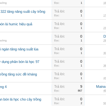
thường
Đọc:
1
16
Trả lời:
0
 322 tăng năng suất cây trồng
Đọc:
1
17
Trả lời:
0
bón lá humic hiệu quả
Đọc:
1
23
Trả lời:
0
D
thường
Đọc:
1
29
Trả lời:
0
i ngàn tăng năng suất lúa
Đọc:
1
30
Trả lời:
0
 dụng phân bón lá hpc 97
Đọc:
1
36
Trả lời:
0
trồng tăng sức đề kháng
Đọc:
1
43
Trả lời:
9
Maina
áng 4
Đọc:
867
45
Trả lời:
0
n bón lá hpc cho cây trồng
Đọc:
2
50