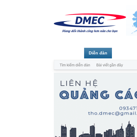
Trang chủ
Diễn đàn
Thành vi
Tìm kiếm diễn đàn
Bài viết gần đây