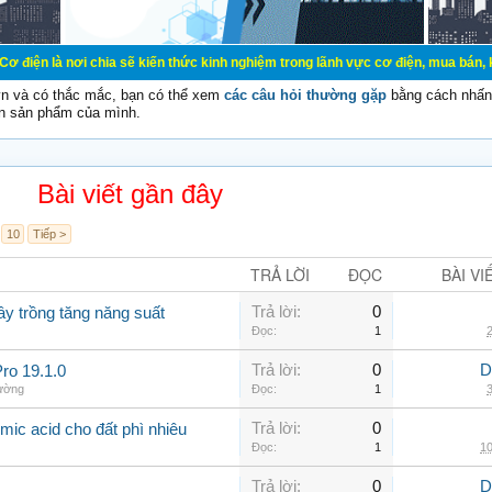
 chia sẽ kiến thức kinh nghiệm trong lãnh vực cơ điện, mua bán, ký gửi, cho th
vn và có thắc mắc, bạn có thể xem
các câu hỏi thường gặp
bằng cách nhấn 
n sản phẩm của mình.
Bài viết gần đây
10
Tiếp >
TRẢ LỜI
ĐỌC
BÀI VI
Trả lời:
0
ây trồng tăng năng suất
Đọc:
1
2
Trả lời:
0
D
ro 19.1.0
hường
Đọc:
1
3
Trả lời:
0
mic acid cho đất phì nhiêu
Đọc:
1
10
Trả lời:
0
D