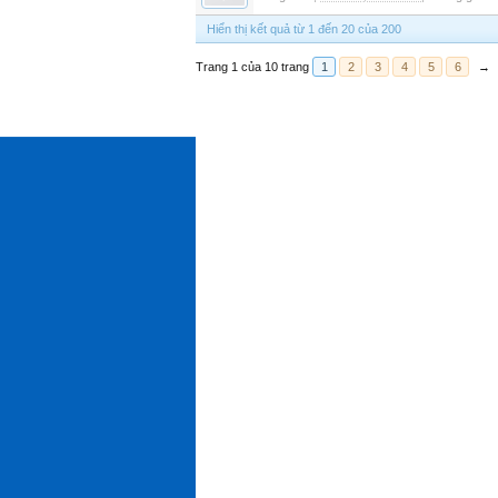
Hiển thị kết quả từ 1 đến 20 của 200
Trang 1 của 10 trang
1
2
3
4
5
6
→