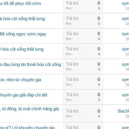
Trả lời:
0
uye
u tốt để phục hồi sớm
Đọc:
1
16
Trả lời:
0
uye
i hóa cột sống thắt lưng
Đọc:
1
23
Trả lời:
0
uye
a đốt sống ngực sớm ngay
Đọc:
1
30
Trả lời:
0
uye
 hóa cột sống thắt lưng
Đọc:
1
37
Trả lời:
0
uye
 đau lưng do thoái hóa cột sống
Đọc:
1
44
Trả lời:
0
uye
Góc nhìn từ chuyên gia
Đọc:
1
52
Trả lời:
0
uye
uyên gia giải đáp chi tiết
Đọc:
1
58
, tủ đông, tủ mát chính hãng giá
Trả lời:
0
Bach
Đọc:
1
59
Trả lời:
0
uye
ng gì? Lời khuyên chuyên gia