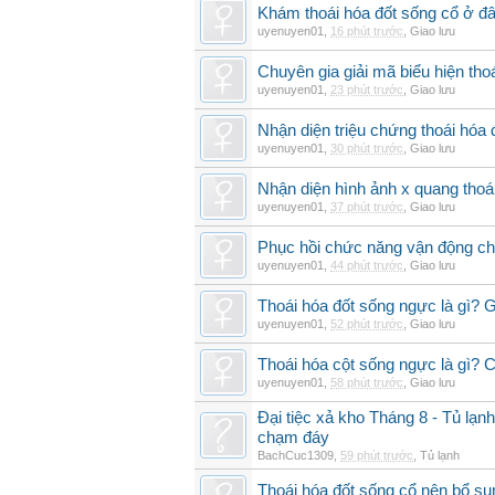
Khám thoái hóa đốt sống cổ ở đâ
uyenuyen01
,
16 phút trước
,
Giao lưu
Chuyên gia giải mã biểu hiện thoá
uyenuyen01
,
23 phút trước
,
Giao lưu
Nhận diện triệu chứng thoái hó
uyenuyen01
,
30 phút trước
,
Giao lưu
Nhận diện hình ảnh x quang thoái
uyenuyen01
,
37 phút trước
,
Giao lưu
Phục hồi chức năng vận động cho
uyenuyen01
,
44 phút trước
,
Giao lưu
Thoái hóa đốt sống ngực là gì? 
uyenuyen01
,
52 phút trước
,
Giao lưu
Thoái hóa cột sống ngực là gì? Ch
uyenuyen01
,
58 phút trước
,
Giao lưu
Đại tiệc xả kho Tháng 8 - Tủ lạnh
chạm đáy
BachCuc1309
,
59 phút trước
,
Tủ lạnh
Thoái hóa đốt sống cổ nên bổ su