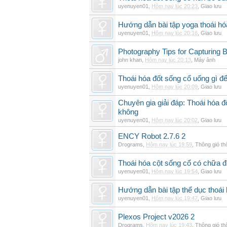
uyenuyen01
,
Hôm nay lúc 20:23
,
Giao lưu
Hướng dẫn bài tập yoga thoái hó
uyenuyen01
,
Hôm nay lúc 20:16
,
Giao lưu
Photography Tips for Capturing 
john khan
,
Hôm nay lúc 20:13
,
Máy ảnh
Thoái hóa đốt sống cổ uống gì đ
uyenuyen01
,
Hôm nay lúc 20:09
,
Giao lưu
Chuyên gia giải đáp: Thoái hóa 
không
uyenuyen01
,
Hôm nay lúc 20:02
,
Giao lưu
ENCY Robot 2.7.6 2
Drograms
,
Hôm nay lúc 19:59
,
Thông gió t
Thoái hóa cột sống cổ có chữa 
uyenuyen01
,
Hôm nay lúc 19:54
,
Giao lưu
Hướng dẫn bài tập thể dục thoái 
uyenuyen01
,
Hôm nay lúc 19:47
,
Giao lưu
Plexos Project v2026 2
Drograms
,
Hôm nay lúc 19:43
,
Thông gió t