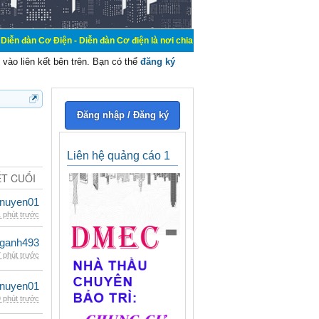
ện - Diễn đàn Cơ điện là nơi chia sẽ kiến thức kinh nghiệm trong lãnh vực cơ đ
vào liên kết bên trên. Bạn có thể
đăng ký
Đăng nhập / Đăng ký
Liên hệ quảng cáo 1
ẾT CUỐI
nuyen01
 phút trước
nganh493
 phút trước
nuyen01
 phút trước