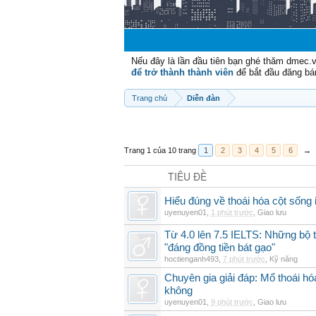
Nếu đây là lần đầu tiên bạn ghé thăm dmec.
để trở thành thành viên
để bắt đầu đăng bá
Trang chủ
Diễn đàn
Trang 1 của 10 trang
1
2
3
4
5
6
→
TIÊU ĐỀ
Hiểu đúng về thoái hóa cột sống 
uyenuyen01
,
1 phút trước
,
Giao lưu
Từ 4.0 lên 7.5 IELTS: Những bộ t
"đáng đồng tiền bát gạo"
hoctienganh493
,
7 phút trước
,
Kỹ năng
Chuyên gia giải đáp: Mổ thoái h
không
uyenuyen01
,
9 phút trước
,
Giao lưu