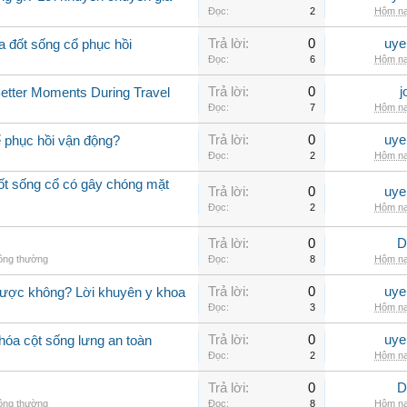
Đọc:
2
Hôm na
Trả lời:
0
uye
a đốt sống cổ phục hồi
Đọc:
6
Hôm na
Trả lời:
0
j
Better Moments During Travel
Đọc:
7
Hôm na
Trả lời:
0
uye
ể phục hồi vận động?
Đọc:
2
Hôm na
đốt sống cổ có gây chóng mặt
Trả lời:
0
uye
Đọc:
2
Hôm na
Trả lời:
0
D
hông thường
Đọc:
8
Hôm na
Trả lời:
0
uye
được không? Lời khuyên y khoa
Đọc:
3
Hôm na
Trả lời:
0
uye
hóa cột sống lưng an toàn
Đọc:
2
Hôm na
Trả lời:
0
D
hông thường
Đọc:
8
Hôm na