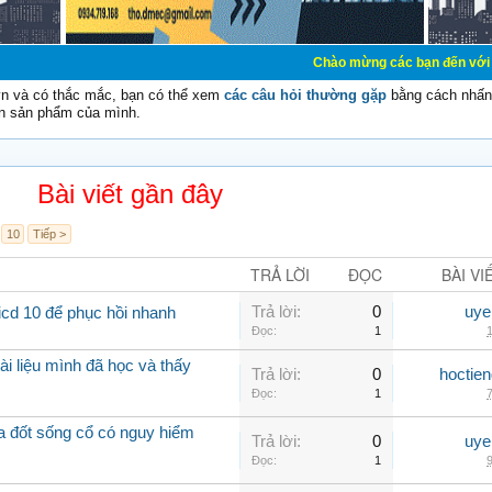
Chào mừng các bạn đến với Diễn đàn Cơ Đi
vn và có thắc mắc, bạn có thể xem
các câu hỏi thường gặp
bằng cách nhấn 
n sản phẩm của mình.
Bài viết gần đây
10
Tiếp >
TRẢ LỜI
ĐỌC
BÀI VI
Trả lời:
0
uye
icd 10 để phục hồi nhanh
Đọc:
1
1
ài liệu mình đã học và thấy
Trả lời:
0
hoctie
Đọc:
1
7
óa đốt sống cổ có nguy hiểm
Trả lời:
0
uye
Đọc:
1
9