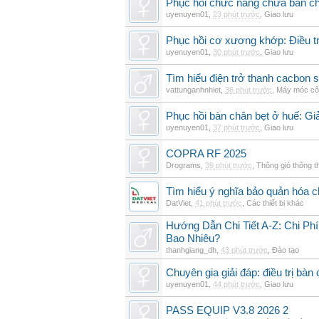
Phục hồi chức năng chữa bàn c
uyenuyen01
,
23 phút trước
,
Giao lưu
Phục hồi cơ xương khớp: Điều tr
uyenuyen01
,
30 phút trước
,
Giao lưu
Tìm hiểu điện trở thanh cacbon s
vattunganhnhiet
,
36 phút trước
,
Máy móc cô
Phục hồi bàn chân bẹt ở huế: Gi
uyenuyen01
,
37 phút trước
,
Giao lưu
COPRA RF 2025
Drograms
,
39 phút trước
,
Thông gió thông 
Tìm hiểu ý nghĩa bảo quản hóa c
DatViet
,
41 phút trước
,
Các thiết bị khác
Hướng Dẫn Chi Tiết A-Z: Chi Ph
Bao Nhiêu?
thanhgiang_dh
,
43 phút trước
,
Đào tạo
Chuyên gia giải đáp: điều trị bàn 
uyenuyen01
,
44 phút trước
,
Giao lưu
PASS EQUIP V3.8 2026 2