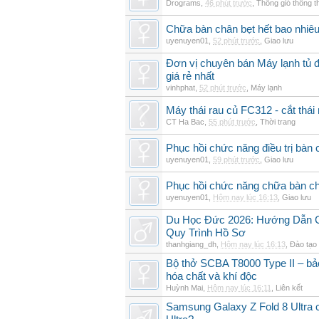
Drograms
,
46 phút trước
,
Thông gió thông 
Chữa bàn chân bẹt hết bao nhiêu
uyenuyen01
,
52 phút trước
,
Giao lưu
Đơn vị chuyên bán Máy lạnh t
giá rẻ nhất
vinhphat
,
52 phút trước
,
Máy lạnh
Máy thái rau củ FC312 - cắt thá
CT Ha Bac
,
55 phút trước
,
Thời trang
Phục hồi chức năng điều trị bàn
uyenuyen01
,
59 phút trước
,
Giao lưu
Phục hồi chức năng chữa bàn ch
uyenuyen01
,
Hôm nay lúc 16:13
,
Giao lưu
Du Học Đức 2026: Hướng Dẫn Chi
Quy Trình Hồ Sơ
thanhgiang_dh
,
Hôm nay lúc 16:13
,
Đào tạo
Bộ thở SCBA T8000 Type II – bảo
hóa chất và khí độc
Huỳnh Mai
,
Hôm nay lúc 16:11
,
Liên kết
Samsung Galaxy Z Fold 8 Ultra