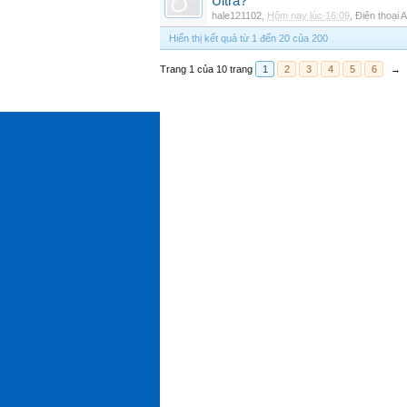
Ultra?
hale121102
,
Hôm nay lúc 16:09
,
Điện thoại 
Hiển thị kết quả từ 1 đến 20 của 200
Trang 1 của 10 trang
1
2
3
4
5
6
→