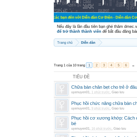
Chào mừng các bạn đến với Diễn đàn Cơ Điện - Diễn đàn Cơ điện là nơi ch
Nếu đây là lần đầu tiên bạn ghé thăm dmec.
để trở thành thành viên
để bắt đầu đăng bá
Trang chủ
Diễn đàn
Trang 1 của 10 trang
1
2
3
4
5
6
→
TIÊU ĐỀ
Chữa bàn chân bẹt cho trẻ ở đâu
uyenuyen01
,
1 phút trước
,
Giao lưu
Phục hồi chức năng chữa bàn c
uyenuyen01
,
9 phút trước
,
Giao lưu
Phục hồi cơ xương khớp: Cách đi
bé
uyenuyen01
,
16 phút trước
,
Giao lưu