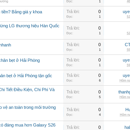
thường
Đọc:
1
46
Trả lời:
0
uye
 tiền? Bảng giá y khoa
Đọc:
1
52
ủ đứng LG thương hiệu Hàn Quốc
Trả lời:
0
Đọc:
1
52
Trả lời:
0
CT
i nhanh
Đọc:
1
55
Trả lời:
0
uye
 chân bẹt ở Hải Phòng
Đọc:
1
59
Trả lời:
0
uye
ân bẹt ở Hải Phòng tận gốc
Đọc:
6
Hôm na
 Tiết Điều Kiện, Chi Phí Và
Trả lời:
0
thanh
Đọc:
5
Hôm na
 vệ an toàn trong môi trường
Trả lời:
0
Hu
Đọc:
4
Hôm na
 có đáng mua hơn Galaxy S26
Trả lời:
0
ha