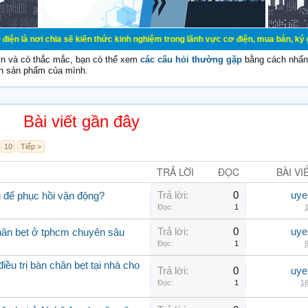
ia sẽ kiến thức kinh nghiệm trong lãnh vực cơ điện, mua bán, ký gửi, cho thuê 
vn và có thắc mắc, bạn có thể xem
các câu hỏi thường gặp
bằng cách nhấn 
n sản phẩm của mình.
Bài viết gần đây
10
Tiếp >
TRẢ LỜI
ĐỌC
BÀI VI
Trả lời:
0
uye
 để phục hồi vận động?
Đọc:
1
1
Trả lời:
0
uye
hân bẹt ở tphcm chuyên sâu
Đọc:
1
9
ều trị bàn chân bẹt tại nhà cho
Trả lời:
0
uye
Đọc:
1
16