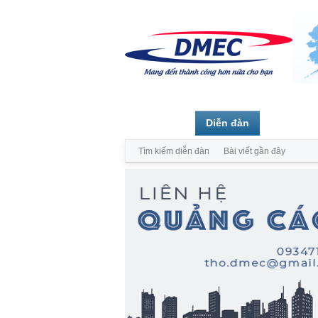
Trang chủ
Diễn đàn
Thành vi
Tìm kiếm diễn đàn
Bài viết gần đây