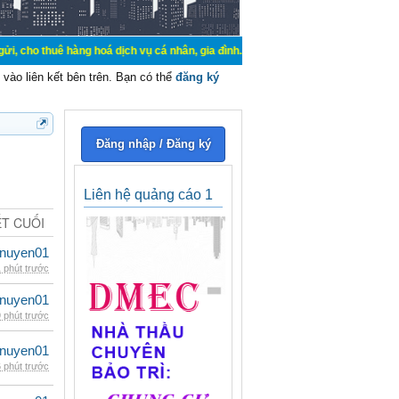
hàng hoá dịch vụ cá nhân, gia đình. Mua bán, ký gửi, cho thuê thiết bị hệ thố
vào liên kết bên trên. Bạn có thể
đăng ký
Đăng nhập / Đăng ký
Liên hệ quảng cáo 1
ẾT CUỐI
nuyen01
 phút trước
nuyen01
 phút trước
nuyen01
 phút trước