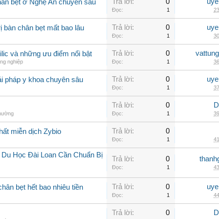
Trả lời:
0
uye
hân bẹt ở Nghệ An chuyên sâu
Đọc:
1
23
Trả lời:
0
uye
ị bàn chân bẹt mất bao lâu
Đọc:
1
30
Trả lời:
0
vattun
ilic và những ưu điểm nổi bật
ng nghiệp
Đọc:
1
36
Trả lời:
0
uye
ải pháp y khoa chuyên sâu
Đọc:
1
37
Trả lời:
0
D
thường
Đọc:
1
39
Trả lời:
0
hất miễn dịch Zybio
Đọc:
1
41
í Du Học Đài Loan Cần Chuẩn Bị
Trả lời:
0
thanh
Đọc:
1
43
Trả lời:
0
uye
chân bẹt hết bao nhiêu tiền
Đọc:
1
44
Trả lời:
0
D