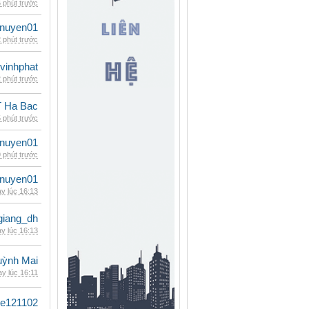
 phút trước
nuyen01
 phút trước
vinhphat
 phút trước
 Ha Bac
 phút trước
nuyen01
 phút trước
nuyen01
y lúc 16:13
giang_dh
y lúc 16:13
ỳnh Mai
y lúc 16:11
le121102