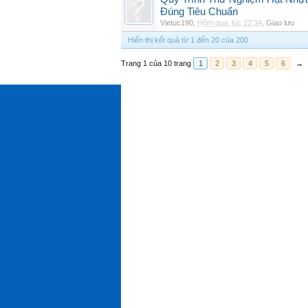
Đúng Tiêu Chuẩn
Vietuc190
,
Hôm qua, lúc 22:34
,
Giao lưu
Hiển thị kết quả từ 1 đến 20 của 200
Trang 1 của 10 trang
1
2
3
4
5
6
→