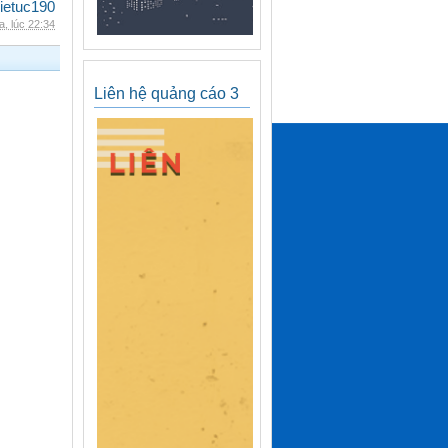
ietuc190
, lúc 22:34
Liên hệ quảng cáo 3