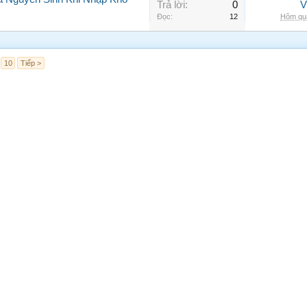
Trả lời:
0
V
Đọc:
12
Hôm qua
10
Tiếp >