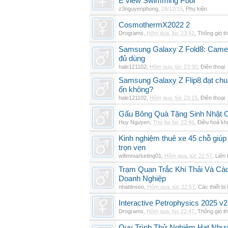
E view Swimming Pool
z3nguyenphong
,
18/12/15
,
Phụ kiện
CosmothermX2022 2
Drograms
,
Hôm qua, lúc 23:42
,
Thông gió t
Samsung Galaxy Z Fold8: Camer
đủ dùng
hale121102
,
Hôm qua, lúc 23:30
,
Điện thoại
Samsung Galaxy Z Flip8 đạt chu
ổn không?
hale121102
,
Hôm qua, lúc 23:15
,
Điện thoại
Gấu Bông Quà Tặng Sinh Nhật
Huy Nguyen
,
Thứ ba lúc 22:46
,
Điều hoà kh
Kinh nghiệm thuê xe 45 chỗ giúp 
trọn vẹn
wifimmarketing01
,
Hôm qua, lúc 22:57
,
Liên 
Trạm Quan Trắc Khí Thải Và Cá
Doanh Nghiệp
nhattinseo
,
Hôm qua, lúc 22:57
,
Các thiết bị
Interactive Petrophysics 2025 v2
Drograms
,
Hôm qua, lúc 22:47
,
Thông gió t
Quy Trình Thử Nghiệm Hạt Nhự