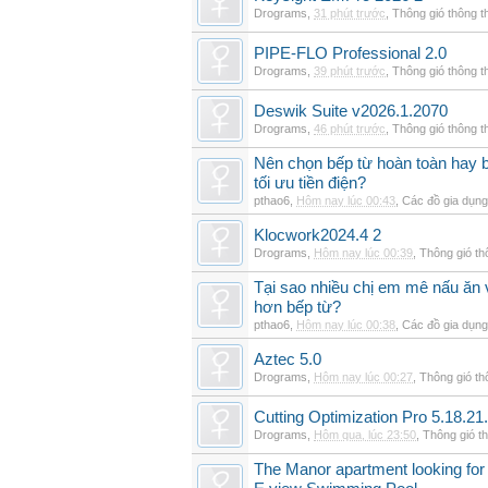
Drograms
,
31 phút trước
,
Thông gió thông 
PIPE-FLO Professional 2.0
Drograms
,
39 phút trước
,
Thông gió thông 
Deswik Suite v2026.1.2070
Drograms
,
46 phút trước
,
Thông gió thông 
Nên chọn bếp từ hoàn toàn hay b
tối ưu tiền điện?
pthao6
,
Hôm nay lúc 00:43
,
Các đồ gia dụn
Klocwork2024.4 2
Drograms
,
Hôm nay lúc 00:39
,
Thông gió t
Tại sao nhiều chị em mê nấu ăn 
hơn bếp từ?
pthao6
,
Hôm nay lúc 00:38
,
Các đồ gia dụn
Aztec 5.0
Drograms
,
Hôm nay lúc 00:27
,
Thông gió t
Cutting Optimization Pro 5.18.21
Drograms
,
Hôm qua, lúc 23:50
,
Thông gió t
The Manor apartment looking for 