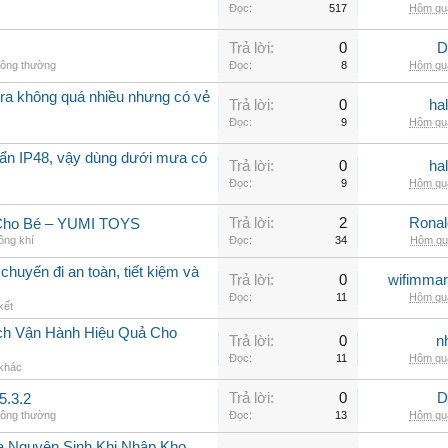
Đọc:
517
Hôm qua
Trả lời:
0
D
hông thường
Đọc:
8
Hôm qua
a không quá nhiều nhưng có vẻ
Trả lời:
0
ha
Đọc:
9
Hôm qua
ẩn IP48, vậy dùng dưới mưa có
Trả lời:
0
ha
Đọc:
9
Hôm qua
Trả lời:
2
Rona
 Cho Bé – YUMI TOYS
ông khí
Đọc:
34
Hôm qua
chuyến đi an toàn, tiết kiệm và
Trả lời:
0
wifimmar
Đọc:
11
Hôm qua
kết
ch Vận Hành Hiệu Quả Cho
Trả lời:
0
n
Đọc:
11
Hôm qua
 khác
Trả lời:
0
D
5.3.2
hông thường
Đọc:
13
Hôm qua
a Nguyên Sinh Khi Nhập Kho