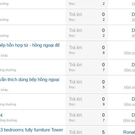
thường
Đọc:
2
31
Trả lời:
0
D
thường
Đọc:
2
39
Trả lời:
0
D
thường
Đọc:
2
46
ếp hỗn hợp từ - hồng ngoại để
Trả lời:
0
Đọc:
8
Hôm na
g khác
Trả lời:
0
D
hông thường
Đọc:
7
Hôm na
vẫn thích dùng bếp hồng ngoại
Trả lời:
0
Đọc:
5
Hôm na
g khác
Trả lời:
0
D
hông thường
Đọc:
9
Hôm na
Trả lời:
0
D
.4
hông thường
Đọc:
7
Hôm qua
3 bedrooms fully furniture Tower
Trả lời:
5
Rona