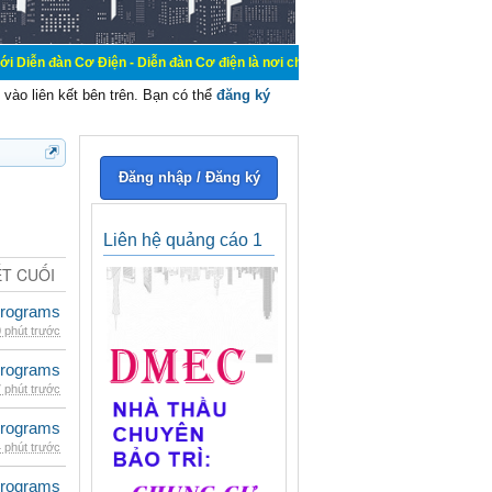
 Điện - Diễn đàn Cơ điện là nơi chia sẽ kiến thức kinh nghiệm trong lãnh vực c
vào liên kết bên trên. Bạn có thể
đăng ký
Đăng nhập / Đăng ký
Liên hệ quảng cáo 1
ẾT CUỐI
rograms
 phút trước
rograms
 phút trước
rograms
 phút trước
rograms