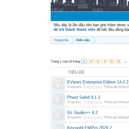
Nếu đây là lần đầu tiên bạn ghé thăm dmec.
để trở thành thành viên
để bắt đầu đăng bá
Trang chủ
Diễn đàn
Trang 1 của 10 trang
1
2
3
4
5
6
→
TIÊU ĐỀ
EViews Enterprise Edition 14.0 2
Drograms
,
10 phút trước
,
Thông gió thông 
Phast Safeti 9.1 2
Drograms
,
17 phút trước
,
Thông gió thông 
GL Studio++ 8.2
Drograms
,
24 phút trước
,
Thông gió thông 
Keysight EMPro 2026 2