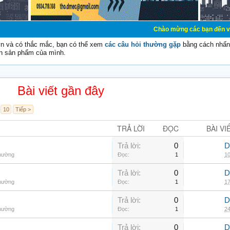
Chào mừng các bạn đến với Diễn đàn Cơ
vn và có thắc mắc, bạn có thể xem
các câu hỏi thường gặp
bằng cách nhấn 
n sản phẩm của mình.
Bài viết gần đây
10
Tiếp >
TRẢ LỜI
ĐỌC
BÀI VI
Trả lời:
0
D
thường
Đọc:
1
10
Trả lời:
0
D
thường
Đọc:
1
17
Trả lời:
0
D
thường
Đọc:
1
24
Trả lời:
0
D