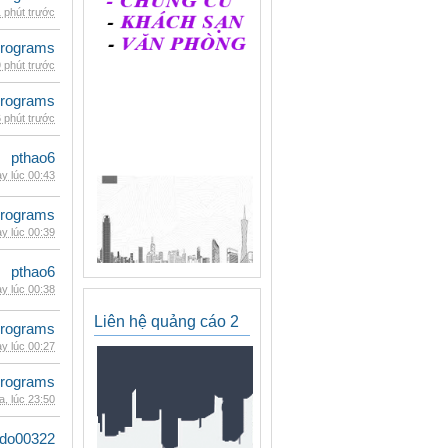
 phút trước
rograms
 phút trước
rograms
 phút trước
pthao6
y lúc 00:43
rograms
y lúc 00:39
pthao6
y lúc 00:38
Liên hệ quảng cáo 2
rograms
y lúc 00:27
rograms
, lúc 23:50
ldo00322