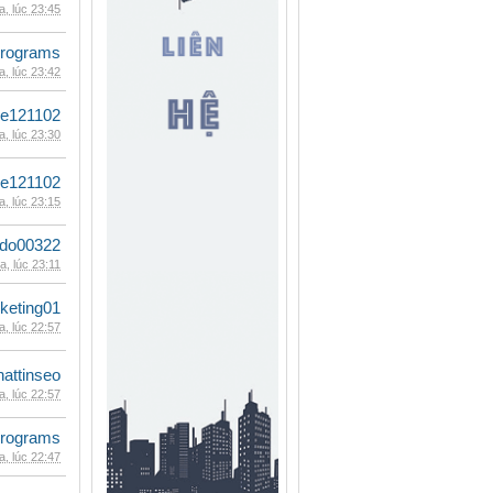
, lúc 23:45
rograms
, lúc 23:42
le121102
, lúc 23:30
le121102
, lúc 23:15
ldo00322
, lúc 23:11
keting01
, lúc 22:57
hattinseo
, lúc 22:57
rograms
, lúc 22:47