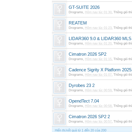
GT-SUITE 2026
Drograms
,
Hôm nay lúc 01:30
,
Thông gió t
REATEM
Drograms
,
Hôm nay lúc 01:23
,
Thông gió t
LIDAR360 9.0 & LIDAR360 MLS 
Drograms
,
Hôm nay lúc 01:20
,
Thông gió t
Cimatron 2026 SP2
Drograms
,
Hôm nay lúc 01:15
,
Thông gió t
Cadence Sigrity X Platform 2025
Drograms
,
Hôm nay lúc 01:07
,
Thông gió t
Dyrobes 23 2
Drograms
,
Hôm nay lúc 00:59
,
Thông gió t
OpendTect 7.04
Drograms
,
Hôm nay lúc 00:58
,
Thông gió t
Cimatron 2026 SP2 2
Drograms
,
Hôm nay lúc 00:57
,
Thông gió t
Hiển thị kết quả từ 1 đến 20 của 200