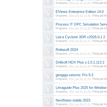
Drograms
,
Hôm nay lúc 01:50
,
Thông gió t
EViews Enterprise Edition 14.0
Drograms
,
Hôm nay lúc 01:48
,
Thông gió t
Process IT OPC Simulation Serv
Drograms
,
Hôm nay lúc 01:48
,
Thông gió t
Leica Cyclone 3DR v2026.0.1 2
Drograms
,
Hôm nay lúc 01:47
,
Thông gió t
Reliasoft 2024
Drograms
,
Hôm nay lúc 01:47
,
Thông gió t
Drillsoft HDX Plus v.1.0.1.113 2
Drograms
,
Hôm nay lúc 01:46
,
Thông gió t
geogiga seismic Pro 9.3
Drograms
,
Hôm nay lúc 01:39
,
Thông gió t
Limaguide Plus 2025 for Window
Drograms
,
Hôm nay lúc 01:35
,
Thông gió t
NextNano stable 2023
Drograms
,
Hôm nay lúc 01:31
,
Thông gió t