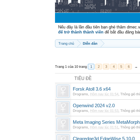
Nếu đây là lần đầu tiên bạn ghé thăm dmec.
để trở thành thành viên
để bắt đầu đăng bá
Trang chủ
Diễn đàn
Trang 1 của 10 trang
1
2
3
4
5
6
→
TIÊU ĐỀ
Forsk Atoll 3.6 x64
Drograms
,
Hôm nay lúc 01:54
,
Thông gió t
Openwind 2024 v2.0
Drograms
,
Hôm nay lúc 01:53
,
Thông gió t
Meta Imaging Series MetaMorph
Drograms
,
Hôm nay lúc 01:51
,
Thông gió t
Clearedge3d EdgeWise 5.10.0