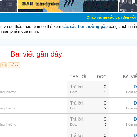
Chào mừng các bạn đến với Diễn đàn Cơ Điệ
vn và có thắc mắc, bạn có thể xem
các câu hỏi thường gặp
bằng cách nhấn 
n sản phẩm của mình.
Bài viết gần đây
10
Tiếp >
TRẢ LỜI
ĐỌC
BÀI VI
Trả lời:
0
D
hông thường
Đọc:
5
Hôm na
Trả lời:
0
D
hông thường
Đọc:
2
Hôm na
Trả lời:
0
D
hông thường
Đọc:
3
Hôm na
Trả lời:
0
D