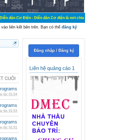
n - Diễn đàn Cơ điện là nơi chia sẽ kiến thức kinh nghiệm trong lãnh vực cơ đ
vào liên kết bên trên. Bạn có thể
đăng ký
Đăng nhập / Đăng ký
Liên hệ quảng cáo 1
ẾT CUỐI
rograms
y lúc 01:54
rograms
y lúc 01:53
rograms
y lúc 01:51
rograms