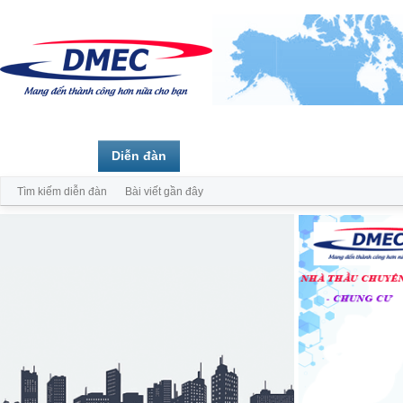
Trang chủ
Diễn đàn
Thành viên
Tìm kiếm diễn đàn
Bài viết gần đây