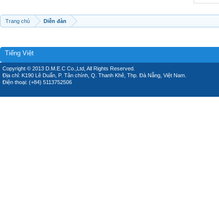
Trang chủ
Diễn đàn
Tiếng Việt
Copyright © 2013 D.M.E.C Co.,Ltd, All Rights Reserved.
Địa chỉ: K190 Lê Duẩn, P. Tân chính, Q. Thanh Khê, Thp. Đà Nẵng, Việt Nam.
Điện thoại: (+84) 5113752506