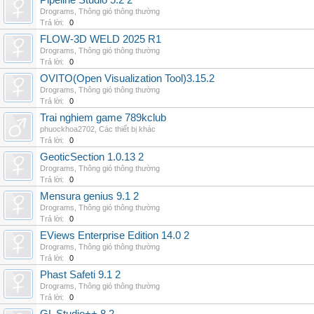
Pipeline Studio 5.2 2
Drograms
,
Thông gió thông thường
Trả lời:
0
FLOW-3D WELD 2025 R1
Drograms
,
Thông gió thông thường
Trả lời:
0
OVITO(Open Visualization Tool)3.15.2
Drograms
,
Thông gió thông thường
Trả lời:
0
Trai nghiem game 789kclub
phuockhoa2702
,
Các thiết bị khác
Trả lời:
0
GeoticSection 1.0.13 2
Drograms
,
Thông gió thông thường
Trả lời:
0
Mensura genius 9.1 2
Drograms
,
Thông gió thông thường
Trả lời:
0
EViews Enterprise Edition 14.0 2
Drograms
,
Thông gió thông thường
Trả lời:
0
Phast Safeti 9.1 2
Drograms
,
Thông gió thông thường
Trả lời:
0