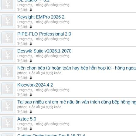
GL Studio++ 8.2
Drograms
,
Thông gió thông thường
Trả lời:
0
Keysight EMPro 2026 2
Drograms
,
Thông gió thông thường
Trả lời:
0
PIPE-FLO Professional 2.0
Drograms
,
Thông gió thông thường
Trả lời:
0
Deswik Suite v2026.1.2070
Drograms
,
Thông gió thông thường
Trả lời:
0
Nên chọn bếp từ hoàn toàn hay bếp hỗn hợp từ - hồng ngoại 
pthao6
,
Các đồ gia dụng khác
Trả lời:
0
Klocwork2024.4 2
Drograms
,
Thông gió thông thường
Trả lời:
0
Tại sao nhiều chị em mê nấu ăn vẫn thích dùng bếp hồng n
pthao6
,
Các đồ gia dụng khác
Trả lời:
0
Aztec 5.0
Drograms
,
Thông gió thông thường
Trả lời:
0