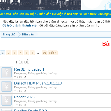
đàn Cơ Điện - Diễn đàn Cơ điện là nơi chia sẽ kiến thức kinh nghiệm trong lãnh
Nếu đây là lần đầu tiên bạn ghé thăm dmec.vn và có thắc mắc, bạn có th
để trở thành thành viên
để bắt đầu đăng bán sản phẩm của mình.
Trang chủ
Diễn đàn
Bài
1
2
3
4
5
6
→
10
Tiếp >
TIÊU ĐỀ
Res3DInv v2026.1
Drograms
,
Thông gió thông thường
Trả lời:
0
Drillsoft HDX Plus v.1.0.1.113
Drograms
,
Thông gió thông thường
Trả lời:
0
Pandat 2026
Drograms
,
Thông gió thông thường
Trả lời:
0