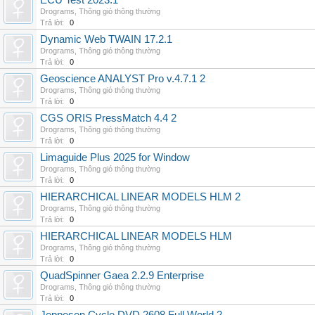
ECU Test 2023.1
Drograms
,
Thông gió thông thường
Trả lời:
0
Dynamic Web TWAIN 17.2.1
Drograms
,
Thông gió thông thường
Trả lời:
0
Geoscience ANALYST Pro v.4.7.1 2
Drograms
,
Thông gió thông thường
Trả lời:
0
CGS ORIS PressMatch 4.4 2
Drograms
,
Thông gió thông thường
Trả lời:
0
Limaguide Plus 2025 for Window
Drograms
,
Thông gió thông thường
Trả lời:
0
HIERARCHICAL LINEAR MODELS HLM 2
Drograms
,
Thông gió thông thường
Trả lời:
0
HIERARCHICAL LINEAR MODELS HLM
Drograms
,
Thông gió thông thường
Trả lời:
0
QuadSpinner Gaea 2.2.9 Enterprise
Drograms
,
Thông gió thông thường
Trả lời:
0