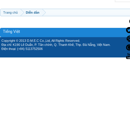
Trang chủ
Diễn đàn
Tiếng Việt
Copyright © 2013 D.M.E.C Co.,Ltd, All Rights Reserved.
Địa chỉ: K190 Lê Duẩn, P. Tân chính, Q. Thanh Khê, Thp. Đà Nẵng, Việt Nam.
Điện thoại: (+84) 5113752506