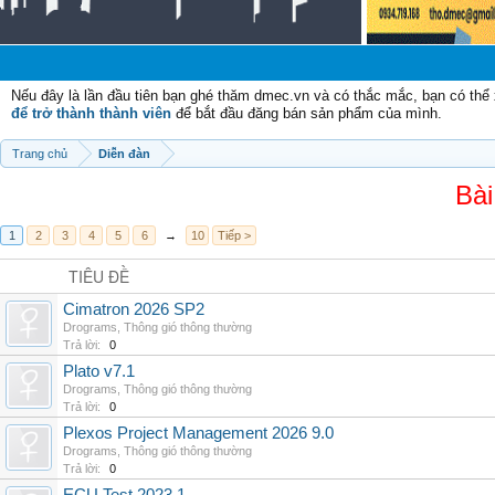
Chào
Nếu đây là lần đầu tiên bạn ghé thăm dmec.vn và có thắc mắc, bạn có th
để trở thành thành viên
để bắt đầu đăng bán sản phẩm của mình.
Trang chủ
Diễn đàn
Bài
1
2
3
4
5
6
→
10
Tiếp >
TIÊU ĐỀ
Cimatron 2026 SP2
Drograms
,
Thông gió thông thường
Trả lời:
0
Plato v7.1
Drograms
,
Thông gió thông thường
Trả lời:
0
Plexos Project Management 2026 9.0
Drograms
,
Thông gió thông thường
Trả lời:
0