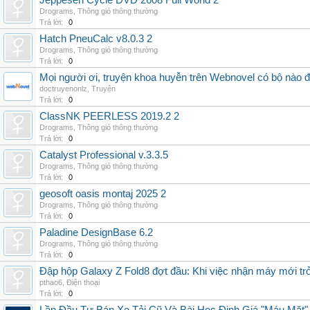
Jeppesen Cycle DVD 2608 Full World 2
Drograms
,
Thông gió thông thường
Trả lời:
0
Hatch PneuCalc v8.0.3 2
Drograms
,
Thông gió thông thường
Trả lời:
0
Mọi người ơi, truyện khoa huyễn trên Webnovel có bộ nào
doctruyenonlz
,
Truyện
Trả lời:
0
ClassNK PEERLESS 2019.2 2
Drograms
,
Thông gió thông thường
Trả lời:
0
Catalyst Professional v.3.3.5
Drograms
,
Thông gió thông thường
Trả lời:
0
geosoft oasis montaj 2025 2
Drograms
,
Thông gió thông thường
Trả lời:
0
Paladine DesignBase 6.2
Drograms
,
Thông gió thông thường
Trả lời:
0
Đập hộp Galaxy Z Fold8 đợt đầu: Khi việc nhận máy mới tr
pthao6
,
Điện thoại
Trả lời:
0