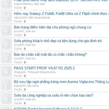
Phân phối block máy lạnh Danfoss 12HP SM148T4VC trên t
maynendanfoss
,
Máy lạnh
Trả lời:
0
Hôm nay Galaxy Z Fold8, Fold8 Ultra và Z Flip8 chính thức
hale121102
,
Điện thoại Android
Trả lời:
0
Bàn trang điểm hiện đại cho phòng ngủ chung cư
vyvy937
,
Giao lưu
Trả lời:
0
Sofa phòng khách nhỏ đẹp và tiện dụng cho gia đình trẻ
vyvy937
,
Giao lưu
Trả lời:
0
Bàn ăn chân sắt mặt đá có chắc chắn không?
vyvy937
,
Giao lưu
Trả lời:
0
PASS START-PROF V4.87 R2 2025 2
Drograms
,
Thông gió thông thường
Trả lời:
0
Bộ sưu tập ngói phẳng tráng men Aurora Viglacera Thăng L
hadng243
,
Xây dựng
Trả lời:
0
Sofa da công nghiệp và sofa nỉ nên chọn loại nào?
vyvy937
,
Giao lưu
Trả lời:
0