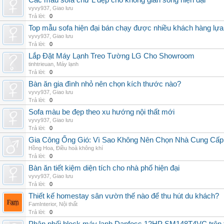
Các mẫu sofa chữ L đẹp cho không gian sống hiện đại
vyvy937
,
Giao lưu
Trả lời:
0
Top mẫu sofa hiện đại bán chạy được nhiều khách hàng lự
vyvy937
,
Giao lưu
Trả lời:
0
Lắp Đặt Máy Lạnh Treo Tường LG Cho Showroom
tinhtrieuan
,
Máy lạnh
Trả lời:
0
Bàn ăn gia đình nhỏ nên chọn kích thước nào?
vyvy937
,
Giao lưu
Trả lời:
0
Sofa màu be đẹp theo xu hướng nội thất mới
vyvy937
,
Giao lưu
Trả lời:
0
Gia Công Ống Gió: Vì Sao Không Nên Chọn Nhà Cung Cấp
Hồng Hoa
,
Điều hoà không khí
Trả lời:
0
Bàn ăn tiết kiệm diện tích cho nhà phố hiện đại
vyvy937
,
Giao lưu
Trả lời:
0
Thiết kế homestay sân vườn thế nào để thu hút du khách?
FamInterior
,
Nội thất
Trả lời:
0