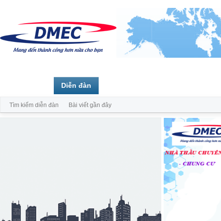
Trang chủ
Diễn đàn
Thành viên
Tìm kiếm diễn đàn
Bài viết gần đây