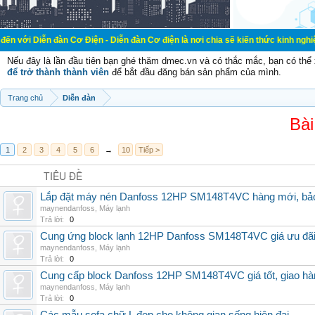
đàn Cơ Điện - Diễn đàn Cơ điện là nơi chia sẽ kiến thức kinh nghiệm trong lãnh
Nếu đây là lần đầu tiên bạn ghé thăm dmec.vn và có thắc mắc, bạn có th
để trở thành thành viên
để bắt đầu đăng bán sản phẩm của mình.
Trang chủ
Diễn đàn
Bài
1
2
3
4
5
6
→
10
Tiếp >
TIÊU ĐỀ
Lắp đặt máy nén Danfoss 12HP SM148T4VC hàng mới, bảo 
maynendanfoss
,
Máy lạnh
Trả lời:
0
Cung ứng block lạnh 12HP Danfoss SM148T4VC giá ưu đãi, 
maynendanfoss
,
Máy lạnh
Trả lời:
0
Cung cấp block Danfoss 12HP SM148T4VC giá tốt, giao hàng
maynendanfoss
,
Máy lạnh
Trả lời:
0