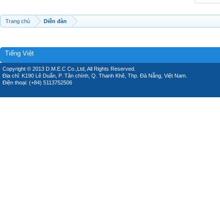
Trang chủ
Diễn đàn
Tiếng Việt
Copyright © 2013 D.M.E.C Co.,Ltd, All Rights Reserved.
Địa chỉ: K190 Lê Duẩn, P. Tân chính, Q. Thanh Khê, Thp. Đà Nẵng, Việt Nam.
Điện thoại: (+84) 5113752506