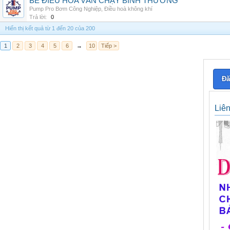
BỂ ĐIỀU HÒA VẪN CHẠY BÌNH THƯỜNG
Pump Pro Bơm Công Nghiệp
,
Điều hoà không khí
Trả lời:
0
Hiển thị kết quả từ 1 đến 20 của 200
1
2
3
4
5
6
→
10
Tiếp >
Đă
Liê