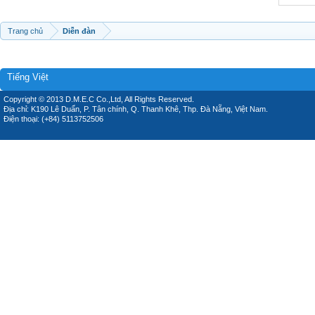
Trang chủ
Diễn đàn
Tiếng Việt
Copyright © 2013 D.M.E.C Co.,Ltd, All Rights Reserved.
Địa chỉ: K190 Lê Duẩn, P. Tân chính, Q. Thanh Khê, Thp. Đà Nẵng, Việt Nam.
Điện thoại: (+84) 5113752506