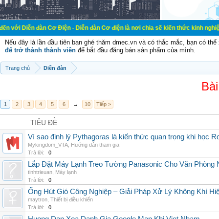
n đàn Cơ Điện - Diễn đàn Cơ điện là nơi chia sẽ kiến thức kinh nghiệm trong l
Nếu đây là lần đầu tiên bạn ghé thăm dmec.vn và có thắc mắc, bạn có th
để trở thành thành viên
để bắt đầu đăng bán sản phẩm của mình.
Trang chủ
Diễn đàn
Bài
1
2
3
4
5
6
→
10
Tiếp >
TIÊU ĐỀ
Vì sao định lý Pythagoras là kiến thức quan trọng khi học R
Mykingdom_VTA
,
Hướng dẫn tham gia
Trả lời:
0
Lắp Đặt Máy Lạnh Treo Tường Panasonic Cho Văn Phòng 
tinhtrieuan
,
Máy lạnh
Trả lời:
0
Ống Hút Gió Công Nghiệp – Giải Pháp Xử Lý Không Khí H
maytron
,
Thiết bị điều khiển
Trả lời:
0