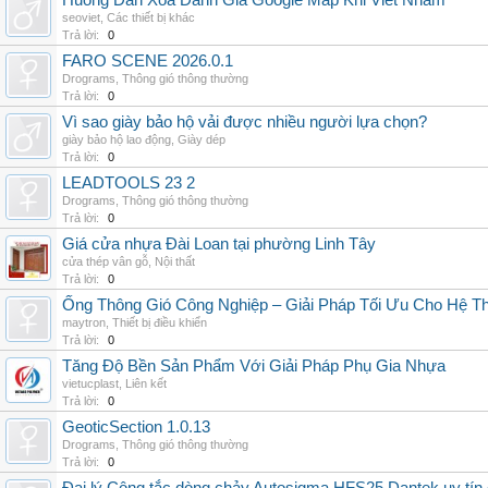
Huong Dan Xoa Danh Gia Google Map Khi Viet Nham
seoviet
,
Các thiết bị khác
Trả lời:
0
FARO SCENE 2026.0.1
Drograms
,
Thông gió thông thường
Trả lời:
0
Vì sao giày bảo hộ vải được nhiều người lựa chọn?
giày bảo hộ lao động
,
Giày dép
Trả lời:
0
LEADTOOLS 23 2
Drograms
,
Thông gió thông thường
Trả lời:
0
Giá cửa nhựa Đài Loan tại phường Linh Tây
cửa thép vân gỗ
,
Nội thất
Trả lời:
0
Ống Thông Gió Công Nghiệp – Giải Pháp Tối Ưu Cho Hệ 
maytron
,
Thiết bị điều khiển
Trả lời:
0
Tăng Độ Bền Sản Phẩm Với Giải Pháp Phụ Gia Nhựa
vietucplast
,
Liên kết
Trả lời:
0
GeoticSection 1.0.13
Drograms
,
Thông gió thông thường
Trả lời:
0