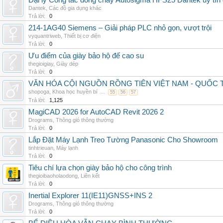
Đại lý Công tắc dòng chảy Autosigma HFS25 Dantek uy tín 
Dantek
,
Các đồ gia dụng khác
Trả lời:
0
214-1AG40 Siemens – Giải pháp PLC nhỏ gọn, vượt trội
vyquantriweb
,
Thiết bị cơ điện
Trả lời:
0
Ưu điểm của giày bảo hộ đế cao su
thegioigiay
,
Giày dép
Trả lời:
0
VĂN HÓA CỘI NGUỒN RỒNG TIÊN VIỆT NAM - QUỐ
shopoga
,
Khoa học huyền bí
...
55
56
57
Trả lời:
1,125
MagiCAD 2026 for AutoCAD Revit 2026 2
Drograms
,
Thông gió thông thường
Trả lời:
0
Lắp Đặt Máy Lạnh Treo Tường Panasonic Cho Showroom
tinhtrieuan
,
Máy lạnh
Trả lời:
0
Tiêu chí lựa chọn giày bảo hộ cho công trình
thegioibaoholaodong
,
Liên kết
Trả lời:
0
Inertial Explorer 11(IE11)GNSS+INS 2
Drograms
,
Thông gió thông thường
Trả lời:
0