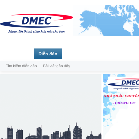
Trang chủ
Diễn đàn
Thành viên
Tìm kiếm diễn đàn
Bài viết gần đây