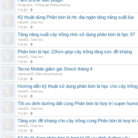
Faro scene filter plugin
Drograms
,
Thông gió thông thường
Trả lời:
0
Kỹ thuật dùng Phân bón lá htc đại ngàn tăng năng suất lúa
nana01
,
Giao lưu
Trả lời:
0
Tăng năng suất cây trồng nhờ sử dụng phân bón lá hpc 97
nana01
,
Giao lưu
Trả lời:
0
Phân bón lá hpc 22hxn giúp cây trồng tăng sức đề kháng
nana01
,
Giao lưu
Trả lời:
0
Tecno Mobile giảm giá Shock tháng 4
namtran08
,
Điện thoại Android
Trả lời:
9
Hướng dẫn kỹ thuật sử dụng phân bón lá hpc cho cây trồng
nana01
,
Giao lưu
Trả lời:
0
Tối ưu dinh dưỡng đất cùng Phân bón lá hợp trí super humi
nana01
,
Giao lưu
Trả lời:
0
Tăng sức đề kháng cho cây trồng cùng Phân bón lá hợp trí 
nana01
,
Giao lưu
Trả lời:
0