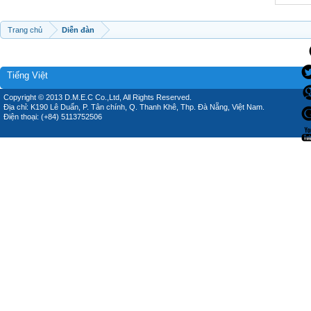
Trang chủ
Diễn đàn
Tiếng Việt
Copyright © 2013 D.M.E.C Co.,Ltd, All Rights Reserved.
Địa chỉ: K190 Lê Duẩn, P. Tân chính, Q. Thanh Khê, Thp. Đà Nẵng, Việt Nam.
Điện thoại: (+84) 5113752506