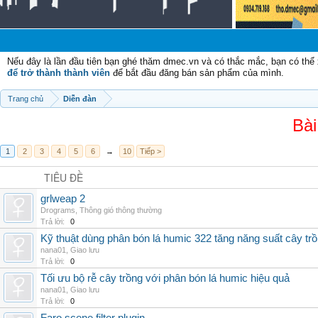
Chào 
Nếu đây là lần đầu tiên bạn ghé thăm dmec.vn và có thắc mắc, bạn có th
để trở thành thành viên
để bắt đầu đăng bán sản phẩm của mình.
Trang chủ
Diễn đàn
Bài
1
2
3
4
5
6
→
10
Tiếp >
TIÊU ĐỀ
grlweap 2
Drograms
,
Thông gió thông thường
Trả lời:
0
Kỹ thuật dùng phân bón lá humic 322 tăng năng suất cây tr
nana01
,
Giao lưu
Trả lời:
0
Tối ưu bộ rễ cây trồng với phân bón lá humic hiệu quả
nana01
,
Giao lưu
Trả lời:
0