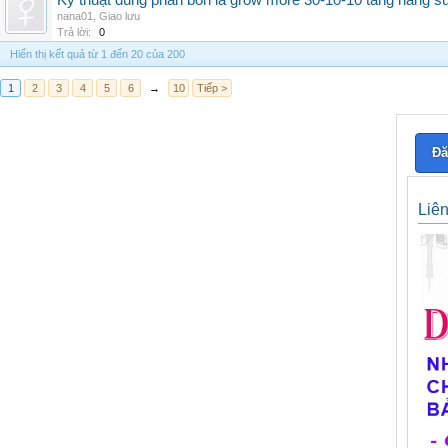
Kỹ thuật dùng phân bón lá grow more 30-10-10 tăng năng s
nana01
,
Giao lưu
Trả lời:
0
Hiển thị kết quả từ 1 đến 20 của 200
1
2
3
4
5
6
→
10
Tiếp >
Đă
Liê