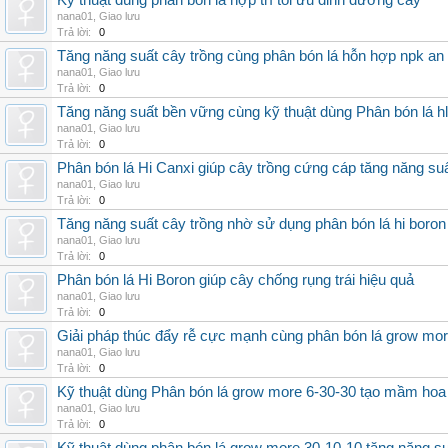
Kỹ thuật dùng phân bón lá hợp trí tối ưu dinh dưỡng cây
nana01
,
Giao lưu
Trả lời:
0
Tăng năng suất cây trồng cùng phân bón lá hỗn hợp npk an
nana01
,
Giao lưu
Trả lời:
0
Tăng năng suất bền vững cùng kỹ thuật dùng Phân bón lá h
nana01
,
Giao lưu
Trả lời:
0
Phân bón lá Hi Canxi giúp cây trồng cứng cáp tăng năng su
nana01
,
Giao lưu
Trả lời:
0
Tăng năng suất cây trồng nhờ sử dụng phân bón lá hi boron
nana01
,
Giao lưu
Trả lời:
0
Phân bón lá Hi Boron giúp cây chống rụng trái hiệu quả
nana01
,
Giao lưu
Trả lời:
0
Giải pháp thúc đẩy rễ cực mạnh cùng phân bón lá grow mo
nana01
,
Giao lưu
Trả lời:
0
Kỹ thuật dùng Phân bón lá grow more 6-30-30 tạo mầm hoa
nana01
,
Giao lưu
Trả lời:
0