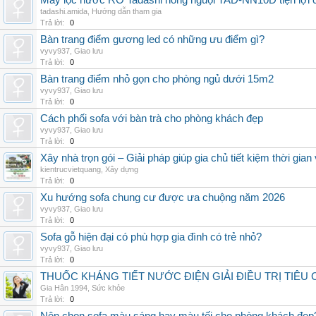
Máy lọc nước RO Tadashi nóng nguội TAD-NN10D tiện lợi c
tadashi.amida
,
Hướng dẫn tham gia
Trả lời:
0
Bàn trang điểm gương led có những ưu điểm gì?
vyvy937
,
Giao lưu
Trả lời:
0
Bàn trang điểm nhỏ gọn cho phòng ngủ dưới 15m2
vyvy937
,
Giao lưu
Trả lời:
0
Cách phối sofa với bàn trà cho phòng khách đẹp
vyvy937
,
Giao lưu
Trả lời:
0
Xây nhà trọn gói – Giải pháp giúp gia chủ tiết kiệm thời gia
kientrucvietquang
,
Xây dựng
Trả lời:
0
Xu hướng sofa chung cư được ưa chuộng năm 2026
vyvy937
,
Giao lưu
Trả lời:
0
Sofa gỗ hiện đại có phù hợp gia đình có trẻ nhỏ?
vyvy937
,
Giao lưu
Trả lời:
0
THUỐC KHÁNG TIẾT NƯỚC ĐIỆN GIẢI ĐIỀU TRỊ TIÊU
Gia Hân 1994
,
Sức khỏe
Trả lời:
0