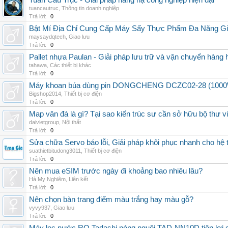
Tuấn Cầu Trục - Giải pháp nâng hạ công nghiệp hiện đại
tuancautruc
,
Thông tin doanh nghiệp
Trả lời:
0
Bật Mí Địa Chỉ Cung Cấp Máy Sấy Thực Phẩm Đa Năng G
maysaydqtech
,
Giao lưu
Trả lời:
0
Pallet nhựa Paulan - Giải pháp lưu trữ và vận chuyển hàng
tahawa
,
Các thiết bị khác
Trả lời:
0
Máy khoan búa dùng pin DONGCHENG DCZC02-28 (1000W, 
Bigshop2014
,
Thiết bị cơ điện
Trả lời:
0
Map vân đá là gì? Tại sao kiến trúc sư cần sở hữu bộ thư 
daivietgroup
,
Nội thất
Trả lời:
0
Sửa chữa Servo báo lỗi, Giải pháp khôi phục nhanh cho hệ 
suathietbitudong3011
,
Thiết bị cơ điện
Trả lời:
0
Nên mua eSIM trước ngày đi khoảng bao nhiêu lâu?
Hà My Nghiêm
,
Liên kết
Trả lời:
0
Nên chọn bàn trang điểm màu trắng hay màu gỗ?
vyvy937
,
Giao lưu
Trả lời:
0