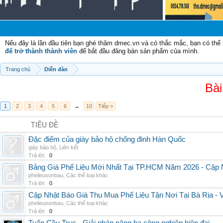
Nếu đây là lần đầu tiên bạn ghé thăm dmec.vn và có thắc mắc, bạn có th
để trở thành thành viên
để bắt đầu đăng bán sản phẩm của mình.
Trang chủ
Diễn đàn
Bài
1
2
3
4
5
6
→
10
Tiếp >
TIÊU ĐỀ
Đặc điểm của giày bảo hộ chống đinh Hàn Quốc
giày bảo hộ
,
Liên kết
Trả lời:
0
Bảng Giá Phế Liệu Mới Nhất Tại TP.HCM Năm 2026 - Cập 
phelieusonbau
,
Các thể loại khác
Trả lời:
0
Cập Nhật Báo Giá Thu Mua Phế Liệu Tận Nơi Tại Bà Rịa -
phelieusonbau
,
Các thể loại khác
Trả lời:
0