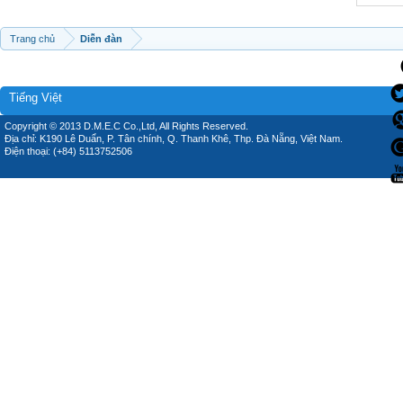
Trang chủ
Diễn đàn
Tiếng Việt
Copyright © 2013 D.M.E.C Co.,Ltd, All Rights Reserved.
Địa chỉ: K190 Lê Duẩn, P. Tân chính, Q. Thanh Khê, Thp. Đà Nẵng, Việt Nam.
Điện thoại: (+84) 5113752506