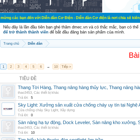
 đến với Diễn đàn Cơ Điện - Diễn đàn Cơ điện là nơi chia sẽ kiến thức kinh ng
Nếu đây là lần đầu tiên bạn ghé thăm dmec.vn và có thắc mắc, bạn có th
để trở thành thành viên
để bắt đầu đăng bán sản phẩm của mình.
Trang chủ
Diễn đàn
Bài
1
2
3
4
5
6
→
10
Tiếp >
TIÊU ĐỀ
Thang Tời Hàng, Thang nâng hàng thủy lực, Thang nâng hà
thao3453
,
Các thiết bị khác
Trả lời:
5
Sky Light: Xưởng sản xuất cửa chống cháy uy tín tại Nghệ 
Cửa chống cháy Sky Light
,
Xây dựng
Trả lời:
0
Sàn nâng hạ tự động, Dock Leveler, Sàn nâng kho xưởng, S
thao3453
,
Các thiết bị khác
Trả lời:
10