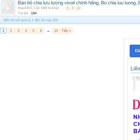
Bán bộ chia lưu lượng vivoil chính hãng, Bo chia luu luong, 
thao3453
,
Các thiết bị khác
...
8
9
10
Trả lời:
184
Hiển thị kết quả từ 1 đến 20 của 200
1
2
3
4
5
6
→
10
Tiếp >
Đă
Liê