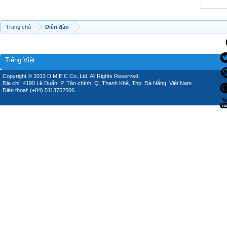
Trang chủ
Diễn đàn
Tiếng Việt
Copyright © 2013 D.M.E.C Co.,Ltd, All Rights Reserved.
Địa chỉ: K190 Lê Duẩn, P. Tân chính, Q. Thanh Khê, Thp. Đà Nẵng, Việt Nam.
Điện thoại: (+84) 5113752506