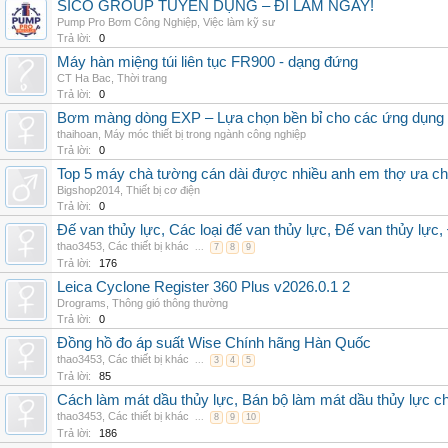
SICO GROUP TUYỂN DỤNG – ĐI LÀM NGAY!
Pump Pro Bơm Công Nghiệp
,
Việc làm kỹ sư
Trả lời:
0
Máy hàn miệng túi liên tục FR900 - dạng đứng
CT Ha Bac
,
Thời trang
Trả lời:
0
Bơm màng dòng EXP – Lựa chọn bền bỉ cho các ứng dụng
thaihoan
,
Máy móc thiết bị trong ngành công nghiệp
Trả lời:
0
Top 5 máy chà tường cán dài được nhiều anh em thợ ưa c
Bigshop2014
,
Thiết bị cơ điện
Trả lời:
0
Đế van thủy lực, Các loại đế van thủy lực, Đế van thủy lực,
thao3453
,
Các thiết bị khác
...
7
8
9
Trả lời:
176
Leica Cyclone Register 360 Plus v2026.0.1 2
Drograms
,
Thông gió thông thường
Trả lời:
0
Đồng hồ đo áp suất Wise Chính hãng Hàn Quốc
thao3453
,
Các thiết bị khác
...
3
4
5
Trả lời:
85
Cách làm mát dầu thủy lực, Bán bộ làm mát dầu thủy lực chí
thao3453
,
Các thiết bị khác
...
8
9
10
Trả lời:
186