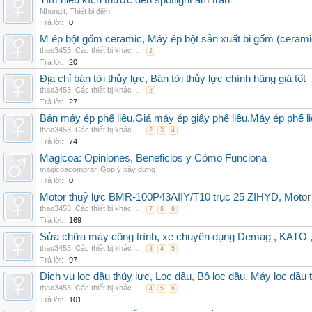
Tìm hiểu kích thước đèn spotlight âm trần
Nhunglt
,
Thiết bị điện
Trả lời:
0
M ép bột gốm ceramic, Máy ép bột sản xuất bi gốm (cerami
thao3453
,
Các thiết bị khác
...
2
Trả lời:
20
Địa chỉ bán tời thủy lực, Bán tời thủy lực chính hãng giá tốt
thao3453
,
Các thiết bị khác
...
2
Trả lời:
27
Bán máy ép phế liệu,Giá máy ép giấy phế liệu,Máy ép phế li
thao3453
,
Các thiết bị khác
...
2
3
4
Trả lời:
74
Magicoa: Opiniones, Beneficios y Cómo Funciona
magicoacomprar
,
Góp ý xây dựng
Trả lời:
0
Motor thuỷ lực BMR-100P43AIIY/T10 trục 25 ZIHYD, Motor
thao3453
,
Các thiết bị khác
...
7
8
9
Trả lời:
169
Sửa chữa máy công trình, xe chuyên dụng Demag , KAT
thao3453
,
Các thiết bị khác
...
3
4
5
Trả lời:
97
Dịch vụ lọc dầu thủy lực, Lọc dầu, Bộ lọc dầu, Máy lọc dầu 
thao3453
,
Các thiết bị khác
...
4
5
6
Trả lời:
101